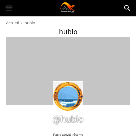
Australia-
Accueil
hublo
hublo
australie.com
@hublo
Pas d’activité récente