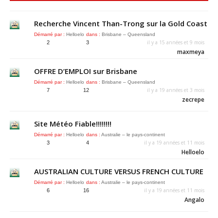
Recherche Vincent Than-Trong sur la Gold Coast
Démarré par :
Helloelo
dans :
Brisbane – Queensland
il y a 15 années et 9 mois
2
3
maxmeya
OFFRE D’EMPLOI sur Brisbane
Démarré par :
Helloelo
dans :
Brisbane – Queensland
il y a 19 années et 3 mois
7
12
zecrepe
Site Météo Fiable!!!!!!!!
Démarré par :
Helloelo
dans :
Australie – le pays-continent
il y a 19 années et 11 mois
3
4
Helloelo
AUSTRALIAN CULTURE VERSUS FRENCH CULTURE
Démarré par :
Helloelo
dans :
Australie – le pays-continent
il y a 19 années et 11 mois
6
16
Angalo