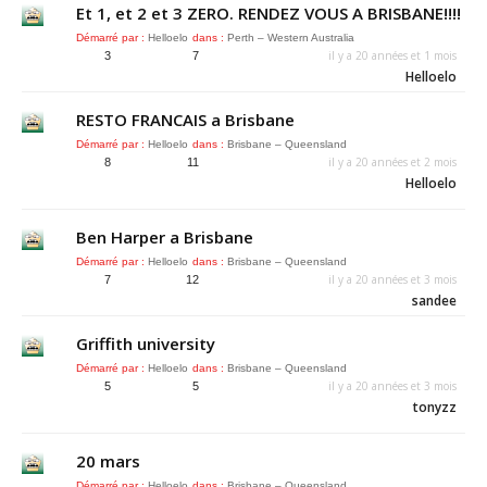
Et 1, et 2 et 3 ZERO. RENDEZ VOUS A BRISBANE!!!!
Démarré par :
Helloelo
dans :
Perth – Western Australia
il y a 20 années et 1 mois
3
7
Helloelo
RESTO FRANCAIS a Brisbane
Démarré par :
Helloelo
dans :
Brisbane – Queensland
il y a 20 années et 2 mois
8
11
Helloelo
Ben Harper a Brisbane
Démarré par :
Helloelo
dans :
Brisbane – Queensland
il y a 20 années et 3 mois
7
12
sandee
Griffith university
Démarré par :
Helloelo
dans :
Brisbane – Queensland
il y a 20 années et 3 mois
5
5
tonyzz
20 mars
Démarré par :
Helloelo
dans :
Brisbane – Queensland