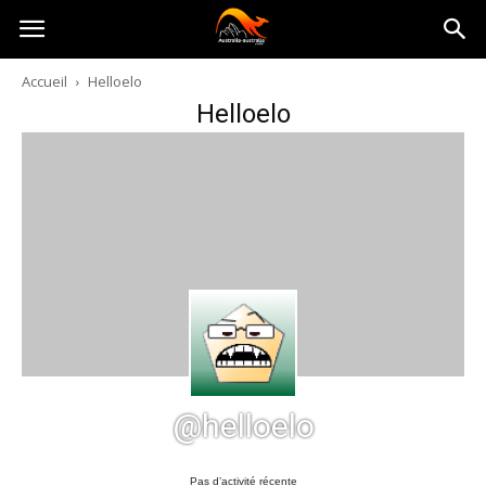
Australia-
Accueil
Helloelo
Helloelo
australie.com
@helloelo
Pas d’activité récente