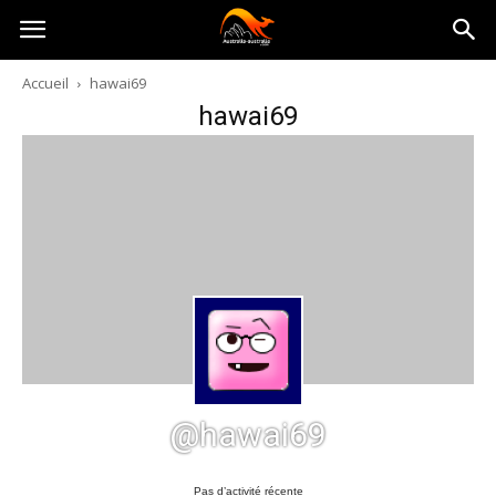
Australia-
Accueil
hawai69
hawai69
australie.com
@hawai69
Pas d’activité récente