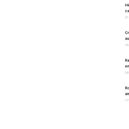
Hé
ca
21
Cr
au
16
Ra
en
24
Ro
am
17