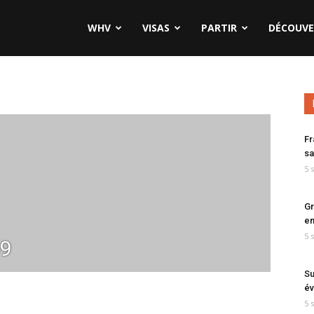
WHV
VISAS
PARTIR
DÉCOUVE
Fr
sa
5 
Gr
en
5 
9
Su
év
5 