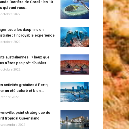
ande Barrière de Corail : les 10
es qui vont vous...
 octobre 2022
ger avec les dauphins en
stralie : l’incroyable expérience
 octobre 2022
its australiennes : 7 lieux que
us n’êtes pas prêt d’oublier...
 octobre 2022
s activités gratuites à Perth,
ur un été coloré et bien...
octobre 2022
wnsville, point stratégique du
rd tropical Queensland
 septembre 2022