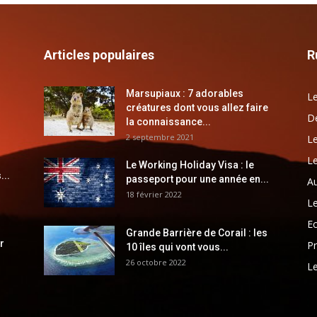
Articles populaires
R
Marsupiaux : 7 adorables
Le
créatures dont vous allez faire
Dé
la connaissance...
2 septembre 2021
Le
Le
Le Working Holiday Visa : le
...
passeport pour une année en...
Au
18 février 2022
Le
E
Grande Barrière de Corail : les
r
Pr
10 îles qui vont vous...
26 octobre 2022
Le