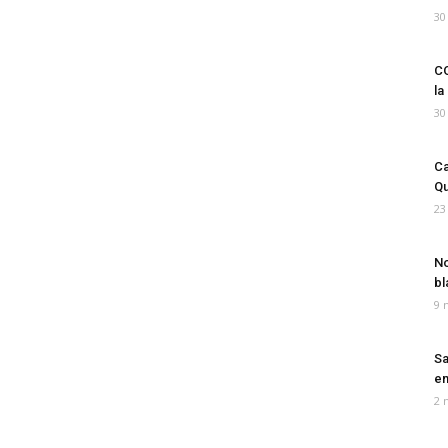
30
CO
la
30
Ca
Qu
23
No
bl
9 
Sa
em
2 