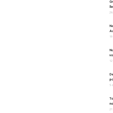
Gr
îl
26
Na
Au
19
Nu
vo
12
De
po
5 
To
no
21