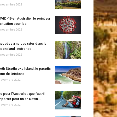
 novembre 2022
VID-19 en Australie : le point sur
 situation pour les...
 novembre 2022
scades à ne pas rater dans le
eensland : notre top...
 novembre 2022
rth Stradbroke Island, le paradis
anc de Brisbane
novembre 2022
c pour l’Australie : que faut-il
porter pour un an Down...
novembre 2022