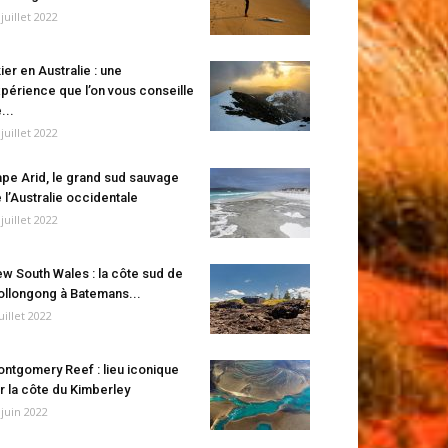
 juillet 2022
ier en Australie : une
périence que l’on vous conseille
...
 juillet 2022
pe Arid, le grand sud sauvage
 l’Australie occidentale
 juillet 2022
w South Wales : la côte sud de
llongong à Batemans...
juillet 2022
ntgomery Reef : lieu iconique
r la côte du Kimberley
 juin 2022