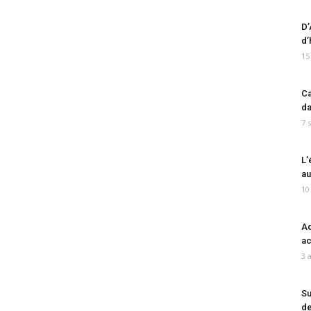
D’
d’
15
Ca
da
7 
L’
au
10
Ad
ac
3 
Su
de