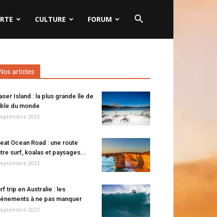
RTE
CULTURE
FORUM
Nos articles
aser Island : la plus grande île de
ble du monde
septembre 2023
eat Ocean Road : une route
tre surf, koalas et paysages...
septembre 2023
rf trip en Australie : les
énements à ne pas manquer
septembre 2023