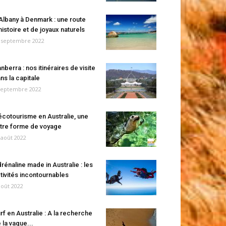
Albany à Denmark : une route
histoire et de joyaux naturels
 septembre 2022
nberra : nos itinéraires de visite
ns la capitale
septembre 2022
écotourisme en Australie, une
tre forme de voyage
 août 2022
rénaline made in Australie : les
tivités incontournables
août 2022
rf en Australie : A la recherche
 la vague...