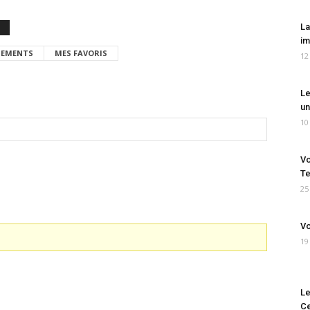
La
im
EMENTS
MES FAVORIS
12
Le
un
10
Vo
Te
25
Vo
19
Le
Ce