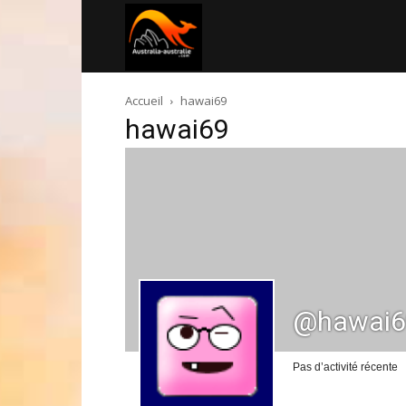
Australia-
Accueil
hawai69
australie.com
hawai69
@hawai6
Pas d’activité récente