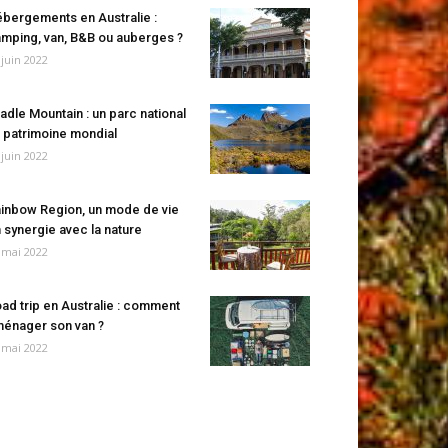
bergements en Australie :
mping, van, B&B ou auberges ?
 juin 2022
adle Mountain : un parc national
 patrimoine mondial
 juin 2022
inbow Region, un mode de vie
 synergie avec la nature
 mai 2022
ad trip en Australie : comment
énager son van ?
 mai 2022