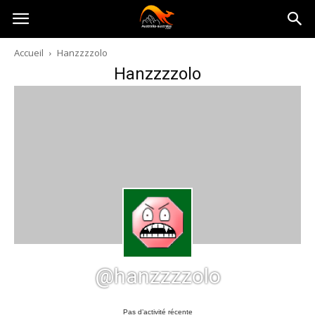
Australia-
Accueil
Hanzzzzolo
Hanzzzzolo
australie.com
@hanzzzzolo
Pas d’activité récente