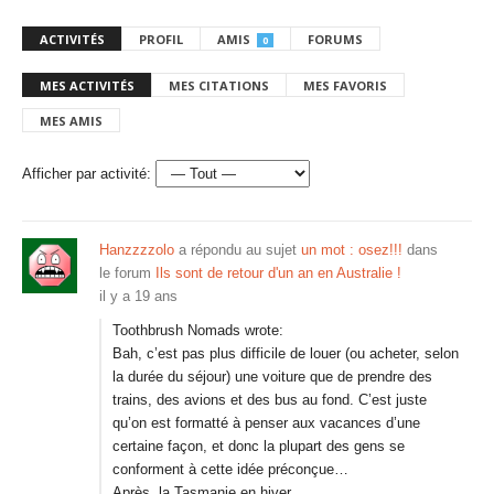
ACTIVITÉS
PROFIL
AMIS
FORUMS
0
MES ACTIVITÉS
MES CITATIONS
MES FAVORIS
MES AMIS
Afficher par activité:
Hanzzzzolo
a répondu au sujet
un mot : osez!!!
dans
le forum
Ils sont de retour d'un an en Australie !
il y a 19 ans
Toothbrush Nomads wrote:
Bah, c’est pas plus difficile de louer (ou acheter, selon
la durée du séjour) une voiture que de prendre des
trains, des avions et des bus au fond. C’est juste
qu’on est formatté à penser aux vacances d’une
certaine façon, et donc la plupart des gens se
conforment à cette idée préconçue…
Après, la Tasmanie en hiver,…