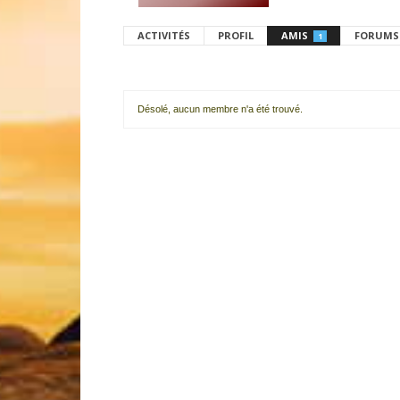
ACTIVITÉS
PROFIL
AMIS
FORUMS
1
Désolé, aucun membre n'a été trouvé.
Mes
amis