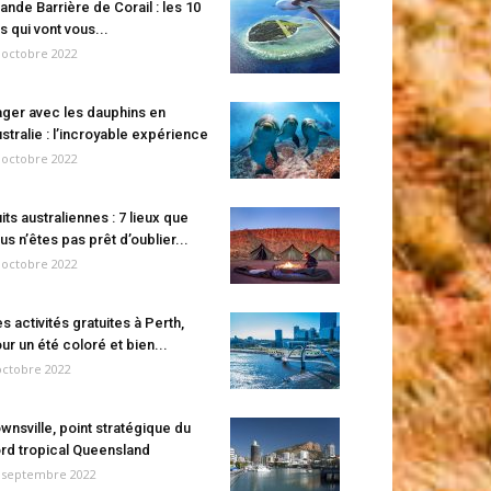
ande Barrière de Corail : les 10
es qui vont vous...
 octobre 2022
ger avec les dauphins en
stralie : l’incroyable expérience
 octobre 2022
its australiennes : 7 lieux que
us n’êtes pas prêt d’oublier...
 octobre 2022
s activités gratuites à Perth,
ur un été coloré et bien...
octobre 2022
wnsville, point stratégique du
rd tropical Queensland
 septembre 2022