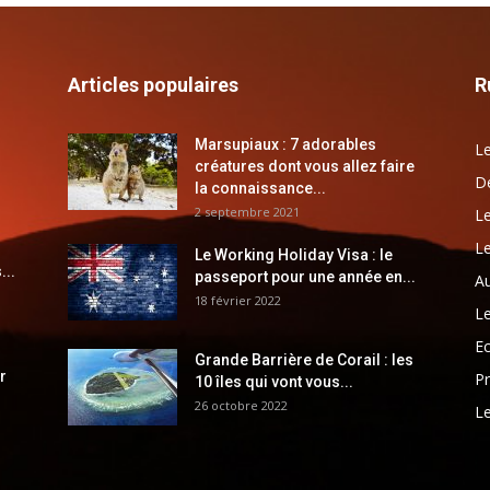
Articles populaires
R
Marsupiaux : 7 adorables
Le
créatures dont vous allez faire
Dé
la connaissance...
2 septembre 2021
Le
Le
Le Working Holiday Visa : le
...
passeport pour une année en...
Au
18 février 2022
Le
E
Grande Barrière de Corail : les
r
Pr
10 îles qui vont vous...
26 octobre 2022
Le