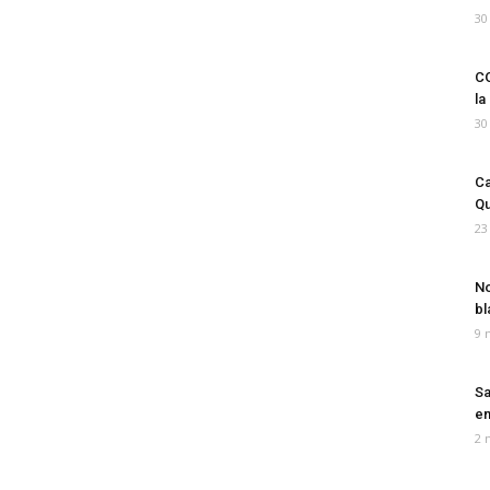
30
CO
la
30
Ca
Qu
23
No
bl
9 
Sa
em
2 