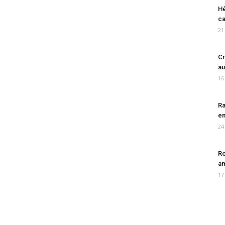
Hé
ca
21
Cr
au
16
Ra
en
24
Ro
am
17