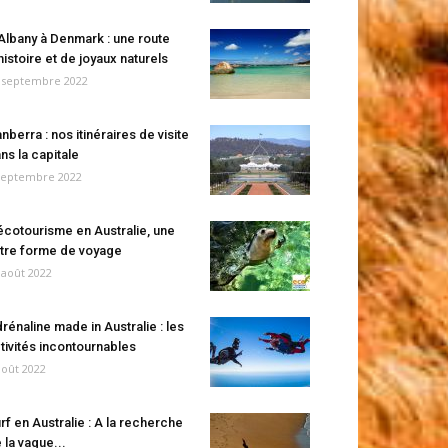
Albany à Denmark : une route
histoire et de joyaux naturels
 septembre 2022
nberra : nos itinéraires de visite
ns la capitale
septembre 2022
écotourisme en Australie, une
tre forme de voyage
 août 2022
rénaline made in Australie : les
tivités incontournables
août 2022
rf en Australie : A la recherche
 la vague...