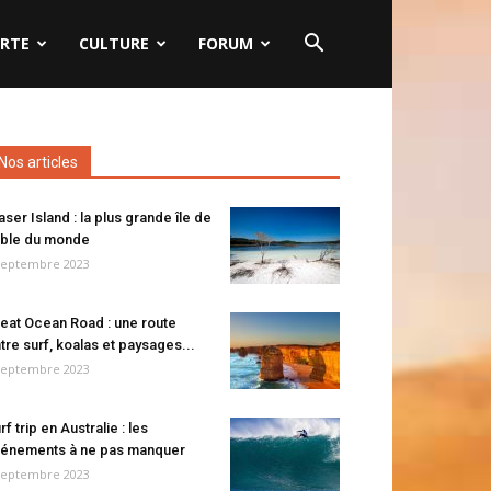
RTE
CULTURE
FORUM
Nos articles
aser Island : la plus grande île de
ble du monde
septembre 2023
eat Ocean Road : une route
tre surf, koalas et paysages...
septembre 2023
rf trip en Australie : les
énements à ne pas manquer
septembre 2023