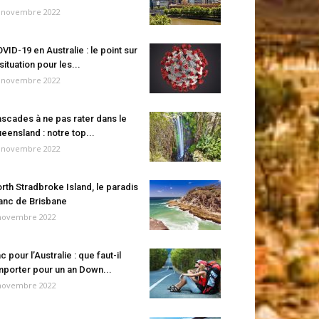
 novembre 2022
VID-19 en Australie : le point sur
 situation pour les...
 novembre 2022
scades à ne pas rater dans le
eensland : notre top...
 novembre 2022
rth Stradbroke Island, le paradis
anc de Brisbane
novembre 2022
c pour l’Australie : que faut-il
porter pour un an Down...
novembre 2022