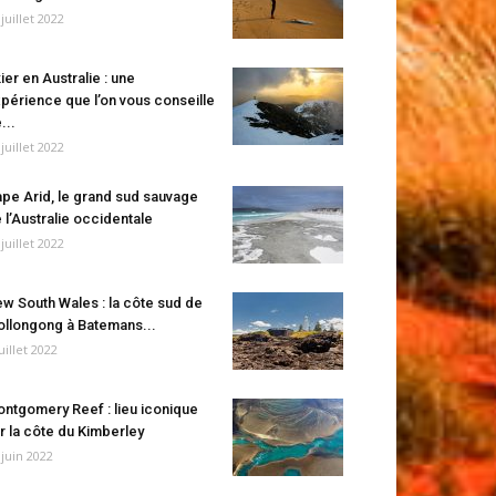
 juillet 2022
ier en Australie : une
périence que l’on vous conseille
...
 juillet 2022
pe Arid, le grand sud sauvage
 l’Australie occidentale
 juillet 2022
w South Wales : la côte sud de
llongong à Batemans...
juillet 2022
ntgomery Reef : lieu iconique
r la côte du Kimberley
 juin 2022