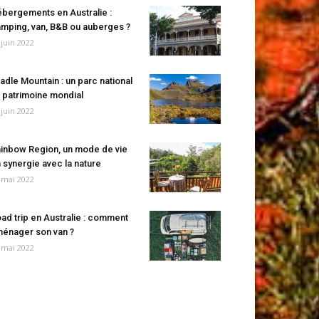
bergements en Australie :
mping, van, B&B ou auberges ?
 juin 2022
adle Mountain : un parc national
 patrimoine mondial
 juin 2022
inbow Region, un mode de vie
 synergie avec la nature
 mai 2022
ad trip en Australie : comment
énager son van ?
 mai 2022