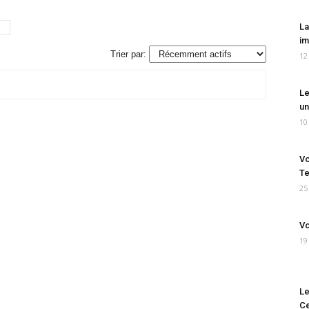
La
im
Trier par:
12
Le
un
10
Vo
Te
25
Vo
19
Le
Ce