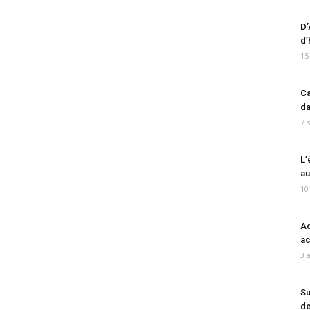
D’
d’
15
Ca
da
7 
L’
au
10
Ad
ac
3 
Su
de