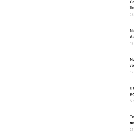
Gr
îl
26
Na
Au
19
Nu
vo
12
De
po
5 
To
no
21