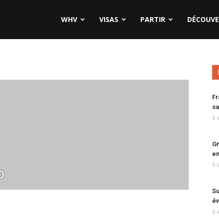
WHV
VISAS
PARTIR
DÉCOUVE
Fr
sa
5 
Gr
en
5 
o
Su
év
5 