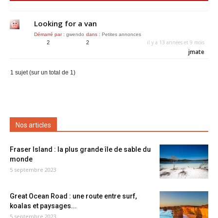
Looking for a van
Démarré par :
gwendo
dans :
Petites annonces
il y a 13 années et 9 mois
2
2
jmate
1 sujet (sur un total de 1)
Nos articles
Fraser Island : la plus grande île de sable du
monde
5 septembre 2023
Great Ocean Road : une route entre surf,
koalas et paysages...
5 septembre 2023