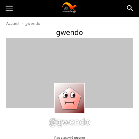
Australia-
Accueil
gwendo
gwendo
australie.com
@gwendo
Pas d’activité récente