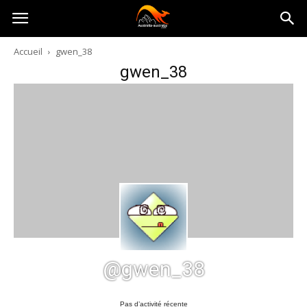
Australia-
Accueil
gwen_38
gwen_38
australie.com
@gwen_38
Pas d’activité récente