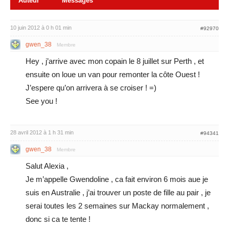
Auteur
Messages
10 juin 2012 à 0 h 01 min
#92970
gwen_38
Membre
Hey , j’arrive avec mon copain le 8 juillet sur Perth , et
ensuite on loue un van pour remonter la côte Ouest !
J’espere qu’on arrivera à se croiser ! =)
See you !
28 avril 2012 à 1 h 31 min
#94341
gwen_38
Membre
Salut Alexia ,
Je m’appelle Gwendoline , ca fait environ 6 mois aue je
suis en Australie , j’ai trouver un poste de fille au pair , je
serai toutes les 2 semaines sur Mackay normalement ,
donc si ca te tente !