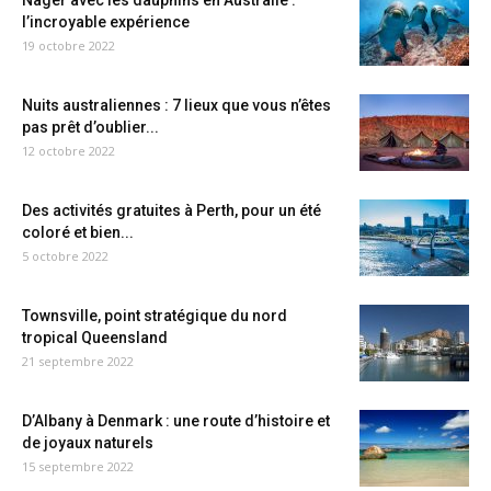
Nager avec les dauphins en Australie :
l’incroyable expérience
19 octobre 2022
Nuits australiennes : 7 lieux que vous n’êtes
pas prêt d’oublier...
12 octobre 2022
Des activités gratuites à Perth, pour un été
coloré et bien...
5 octobre 2022
Townsville, point stratégique du nord
tropical Queensland
21 septembre 2022
D’Albany à Denmark : une route d’histoire et
de joyaux naturels
15 septembre 2022