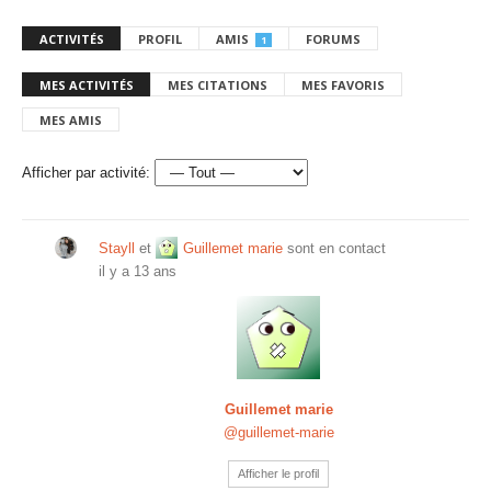
ACTIVITÉS
PROFIL
AMIS
FORUMS
1
MES ACTIVITÉS
MES CITATIONS
MES FAVORIS
MES AMIS
Afficher par activité:
Stayll
et
Guillemet marie
sont en contact
il y a 13 ans
Guillemet marie
@guillemet-marie
Afficher le profil