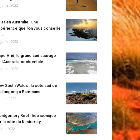
 juillet 2022
ier en Australie : une
périence que l’on vous conseille
...
 juillet 2022
pe Arid, le grand sud sauvage
 l’Australie occidentale
 juillet 2022
w South Wales : la côte sud de
llongong à Batemans...
juillet 2022
ntgomery Reef : lieu iconique
r la côte du Kimberley
 juin 2022