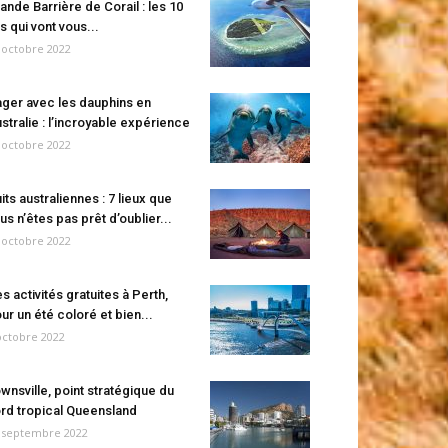
ande Barrière de Corail : les 10
es qui vont vous...
 octobre 2022
ger avec les dauphins en
stralie : l’incroyable expérience
 octobre 2022
its australiennes : 7 lieux que
us n’êtes pas prêt d’oublier...
 octobre 2022
s activités gratuites à Perth,
ur un été coloré et bien...
octobre 2022
wnsville, point stratégique du
rd tropical Queensland
 septembre 2022