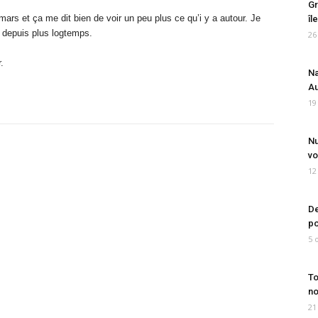
Gr
mars et ça me dit bien de voir un peu plus ce qu’i y a autour. Je
îl
à depuis plus logtemps.
26
.
Na
Au
19
Nu
vo
12
De
po
5 
To
no
21