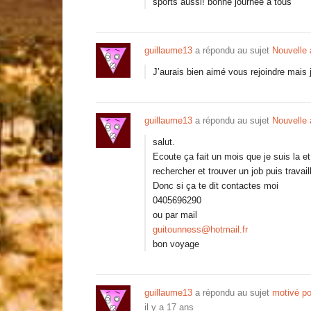
sports aussi! bonne journée à tous
guillaume13
a répondu au sujet
Nouvelle
J’aurais bien aimé vous rejoindre mais
guillaume13
a répondu au sujet
Nouvelle
salut.
Ecoute ça fait un mois que je suis la et
rechercher et trouver un job puis travail
Donc si ça te dit contactes moi
0405696290
ou par mail
guitounness@hotmail.fr
bon voyage
guillaume13
a répondu au sujet
motivé p
il y a 17 ans