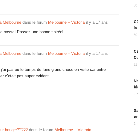
30
CO
 à Melbourne
dans le forum
Melbourne – Victoria
il y a 17 ans
la
 je bosse! Passez une bonne soirée!
30
Ca
 à Melbourne
dans le forum
Melbourne – Victoria
il y a 17 ans
Qu
23
 j’ai pas eu le temps de faire grand chose en vsite car entre
ler c’etait pas super evident.
No
bl
9 
Sa
em
2 
our bouger?????
dans le forum
Melbourne – Victoria