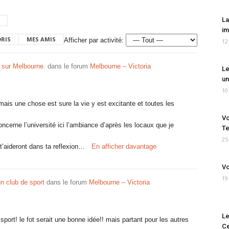
La
im
ORIS
MES AMIS
Afficher par activité:
12
 sur Melbourne.
dans le forum
Melbourne – Victoria
Le
un
10
ais une chose est sure la vie y est excitante et toutes les
Vo
concerne l’université ici l’ambiance d’après les locaux que je
Te
25
t’aideront dans ta reflexion…
En afficher davantage
Vo
19
n club de sport
dans le forum
Melbourne – Victoria
Le
sport! le fot serait une bonne idée!! mais partant pour les autres
Ce