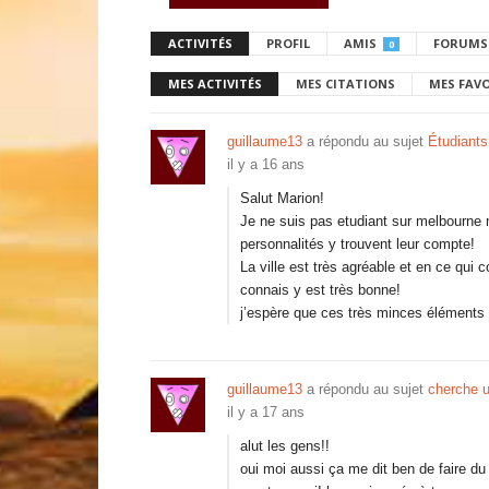
ACTIVITÉS
PROFIL
AMIS
FORUMS
0
MES ACTIVITÉS
MES CITATIONS
MES FAV
guillaume13
a répondu au sujet
Étudiants
il y a 16 ans
Salut Marion!
Je ne suis pas etudiant sur melbourne m
personnalités y trouvent leur compte!
La ville est très agréable et en ce qui 
connais y est très bonne!
j’espère que ces très minces éléments 
guillaume13
a répondu au sujet
cherche u
il y a 17 ans
alut les gens!!
oui moi aussi ça me dit ben de faire du 