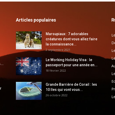
Articles populaires
R
Marsupiaux : 7 adorables
Le
créatures dont vous allez faire
Dé
la connaissance...
2 septembre 2021
Le
Le
Le Working Holiday Visa : le
...
passeport pour une année en...
Au
18 février 2022
Le
E
Grande Barrière de Corail : les
r
Pr
10 îles qui vont vous...
26 octobre 2022
Le