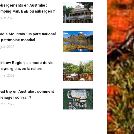
bergements en Australie :
mping, van, B&B ou auberges ?
 juin 2022
adle Mountain : un parc national
 patrimoine mondial
 juin 2022
inbow Region, un mode de vie
 synergie avec la nature
 mai 2022
ad trip en Australie : comment
énager son van ?
 mai 2022