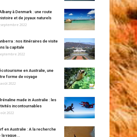
Albany à Denmark : une route
histoire et de joyaux naturels
 septembre 2022
nberra : nos itinéraires de visite
ns la capitale
septembre 2022
écotourisme en Australie, une
tre forme de voyage
 août 2022
rénaline made in Australie : les
tivités incontournables
août 2022
rf en Australie : A la recherche
 la vague...