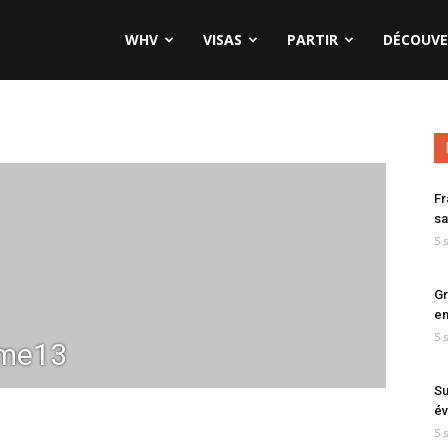
WHV
VISAS
PARTIR
DÉCOUVE
Fr
sa
5 
Gr
en
5 
ume13
Su
év
5 