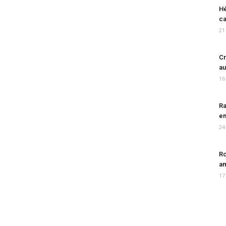
Hé
ca
21
Cr
au
16
Ra
en
24
Ro
am
17