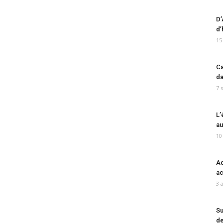
D’
d’
15
Ca
da
7 
L’
au
10
Ad
ac
3 
Su
de