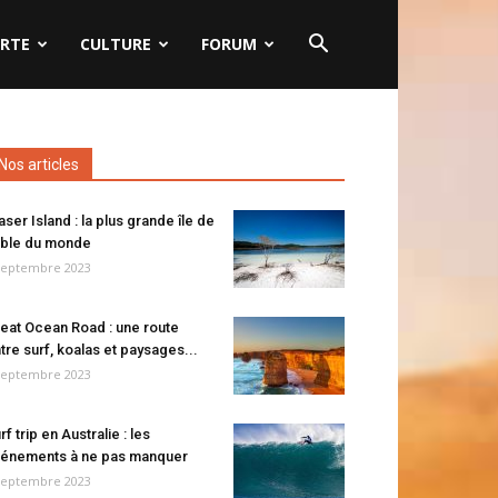
RTE
CULTURE
FORUM
Nos articles
aser Island : la plus grande île de
ble du monde
septembre 2023
eat Ocean Road : une route
tre surf, koalas et paysages...
septembre 2023
rf trip en Australie : les
énements à ne pas manquer
septembre 2023