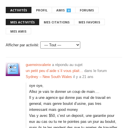
ACTIVITÉS
PROFIL
AMIS
FORUMS
0
MES ACTIVITÉS
MES CITATIONS
MES FAVORIS
MES AMIS
Afficher par activité:
guerreirovalerie
a répondu au sujet
un petit peu d`aide s`il vous plait…
dans le forum
Sydney – New South Wales
il y a 21 ans
oye oye,
Allez je vais te donner un coup de main….
Il y a une agence qui donne pas mal de travail en
general, mais genre boulot d’usine, pas tres
interessant mais good money
Vas y avec $50, c’est un deposit, une garantie pour
eux au cas ou tu ne te pointes pas un jour au boulot,
mais ils te les rendent des que tu arretes de travailler