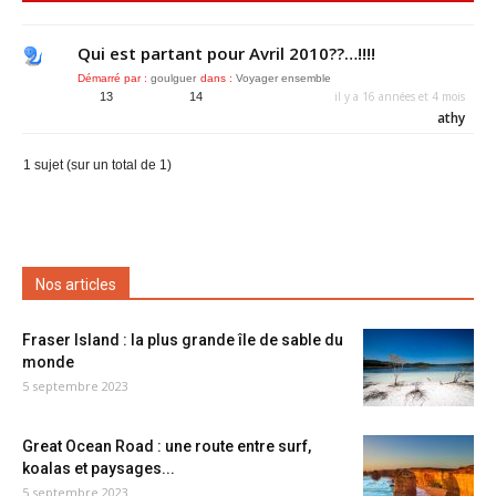
Qui est partant pour Avril 2010??…!!!!
Démarré par :
goulguer
dans :
Voyager ensemble
il y a 16 années et 4 mois
13
14
athy
1 sujet (sur un total de 1)
Nos articles
Fraser Island : la plus grande île de sable du
monde
5 septembre 2023
Great Ocean Road : une route entre surf,
koalas et paysages...
5 septembre 2023