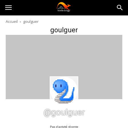
Australia-
Accueil
goulguer
goulguer
australie.com
@goulguer
Pas d’activité récente