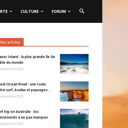
RTE
CULTURE
FORUM
Nos articles
aser Island : la plus grande île de
ble du monde
septembre 2023
eat Ocean Road : une route
tre surf, koalas et paysages...
septembre 2023
rf trip en Australie : les
énements à ne pas manquer
septembre 2023