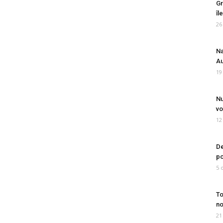
Gr
îl
26
Na
Au
19
Nu
vo
12
De
po
5 
To
no
21