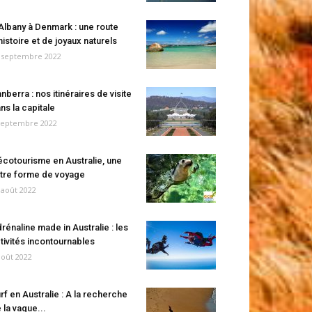
Albany à Denmark : une route
histoire et de joyaux naturels
 septembre 2022
nberra : nos itinéraires de visite
ns la capitale
septembre 2022
écotourisme en Australie, une
tre forme de voyage
 août 2022
rénaline made in Australie : les
tivités incontournables
août 2022
rf en Australie : A la recherche
 la vague...