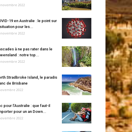
 novembre 2022
VID-19 en Australie : le point sur
 situation pour les...
 novembre 2022
scades à ne pas rater dans le
eensland : notre top...
 novembre 2022
rth Stradbroke Island, le paradis
anc de Brisbane
novembre 2022
c pour l’Australie : que faut-il
porter pour un an Down...
novembre 2022