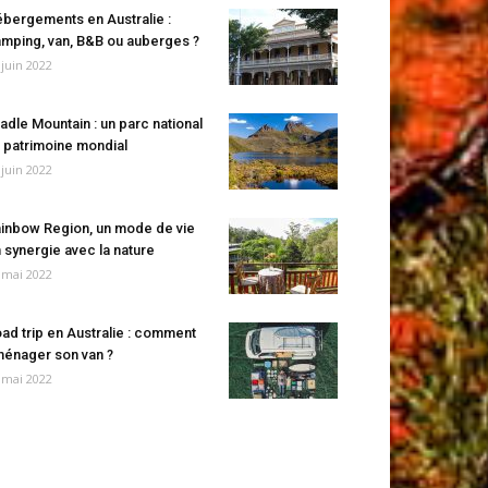
bergements en Australie :
mping, van, B&B ou auberges ?
 juin 2022
adle Mountain : un parc national
 patrimoine mondial
 juin 2022
inbow Region, un mode de vie
 synergie avec la nature
 mai 2022
ad trip en Australie : comment
énager son van ?
 mai 2022