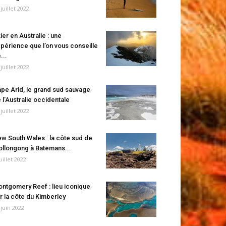
 juillet 2022
ier en Australie : une
périence que l’on vous conseille
...
 juillet 2022
pe Arid, le grand sud sauvage
 l’Australie occidentale
 juillet 2022
w South Wales : la côte sud de
llongong à Batemans...
juillet 2022
ntgomery Reef : lieu iconique
r la côte du Kimberley
 juin 2022