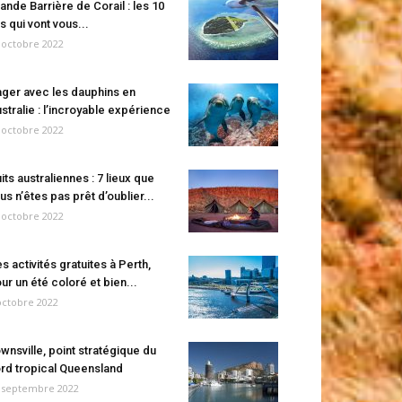
ande Barrière de Corail : les 10
es qui vont vous...
 octobre 2022
ger avec les dauphins en
stralie : l’incroyable expérience
 octobre 2022
its australiennes : 7 lieux que
us n’êtes pas prêt d’oublier...
 octobre 2022
s activités gratuites à Perth,
ur un été coloré et bien...
octobre 2022
wnsville, point stratégique du
rd tropical Queensland
 septembre 2022