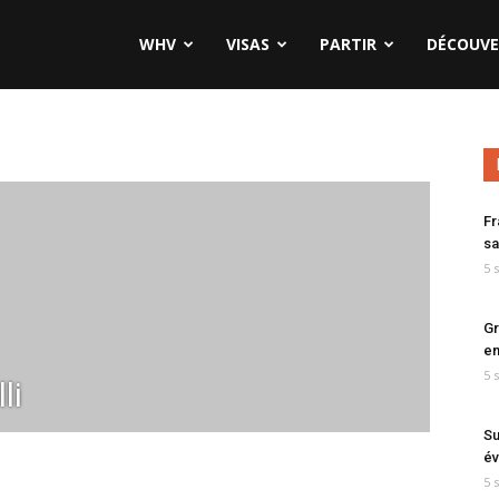
WHV
VISAS
PARTIR
DÉCOUVE
Fr
sa
5 
Gr
en
5 
li
Su
év
5 