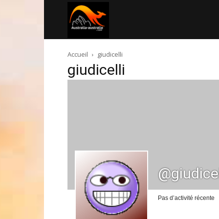
Australia-
Accueil
giudicelli
australie.com
giudicelli
@giudicel
Pas d’activité récente