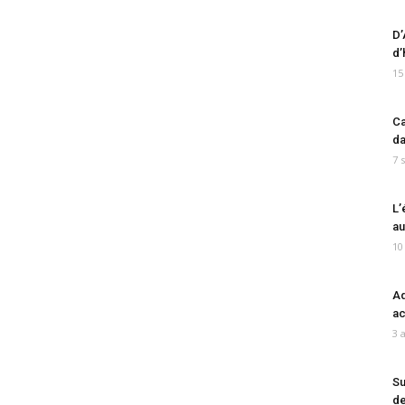
D’
d’
15
Ca
da
7 
L’
au
10
Ad
ac
3 
Su
de