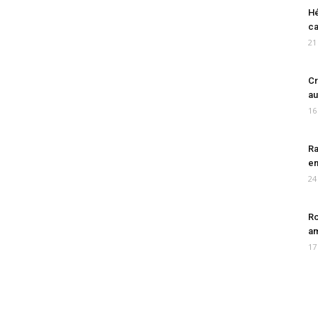
Hé
ca
21
Cr
au
16
Ra
en
24
Ro
am
17