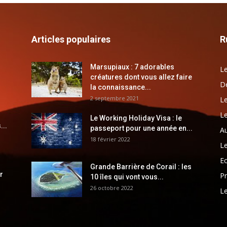
Articles populaires
R
Marsupiaux : 7 adorables
Le
créatures dont vous allez faire
Dé
la connaissance...
2 septembre 2021
Le
Le
Le Working Holiday Visa : le
...
passeport pour une année en...
Au
18 février 2022
Le
E
Grande Barrière de Corail : les
r
Pr
10 îles qui vont vous...
26 octobre 2022
Le