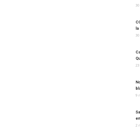
30
CO
la
30
Ca
Qu
23
No
bl
9 
Sa
em
2 