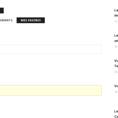
La
im
EMENTS
MES FAVORIS
12
Le
un
10
Vo
Te
25
Vo
19
Le
Ce