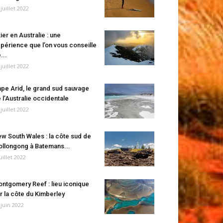
 juillet 2022
ier en Australie : une
périence que l’on vous conseille
...
 juillet 2022
pe Arid, le grand sud sauvage
 l’Australie occidentale
 juillet 2022
w South Wales : la côte sud de
llongong à Batemans...
juillet 2022
ntgomery Reef : lieu iconique
r la côte du Kimberley
 juin 2022