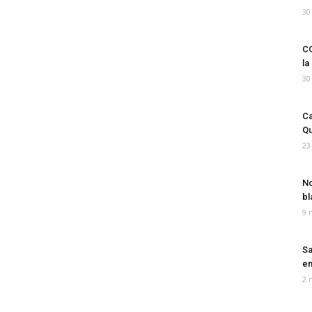
30
CO
la
30
Ca
Qu
23
No
bl
9 
Sa
em
2 