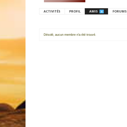
ACTIVITÉS
PROFIL
AMIS
FORUMS
0
Désolé, aucun membre n'a été trouvé.
Mes
amis