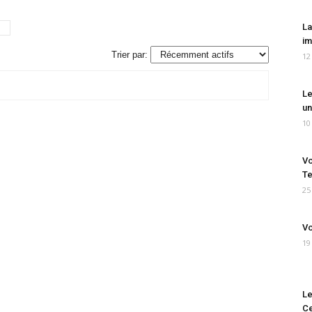
La
im
Trier par:
12
Le
un
10
Vo
Te
25
Vo
19
Le
Ce