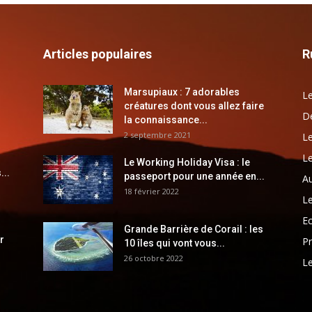
Articles populaires
R
Marsupiaux : 7 adorables
Le
créatures dont vous allez faire
Dé
la connaissance...
2 septembre 2021
Le
Le
Le Working Holiday Visa : le
...
passeport pour une année en...
Au
18 février 2022
Le
E
Grande Barrière de Corail : les
r
Pr
10 îles qui vont vous...
26 octobre 2022
Le