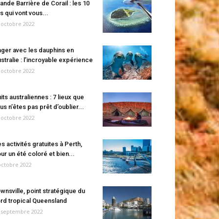
ande Barrière de Corail : les 10
es qui vont vous...
 octobre 2022
ger avec les dauphins en
stralie : l’incroyable expérience
 octobre 2022
its australiennes : 7 lieux que
us n’êtes pas prêt d’oublier...
 octobre 2022
s activités gratuites à Perth,
ur un été coloré et bien...
octobre 2022
wnsville, point stratégique du
rd tropical Queensland
 septembre 2022