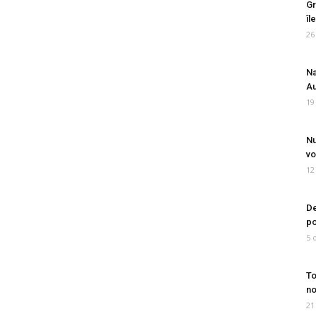
Gr
îl
26
Na
Au
19
Nu
vo
12
De
po
5 
To
no
21