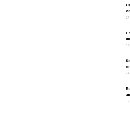
Hé
ca
21
Cr
au
16
Ra
en
24
Ro
am
17