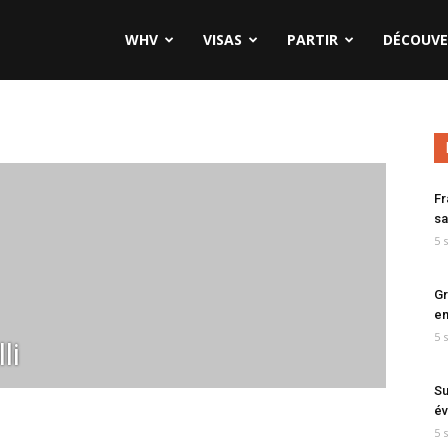
WHV
VISAS
PARTIR
DÉCOUVE
Fr
sa
5 
Gr
en
5 
li
Su
év
5 