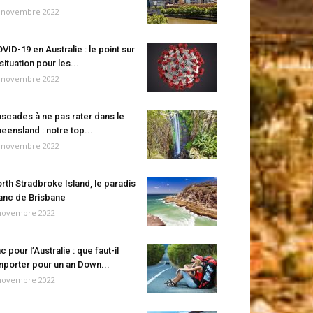
 novembre 2022
VID-19 en Australie : le point sur
 situation pour les...
 novembre 2022
scades à ne pas rater dans le
eensland : notre top...
 novembre 2022
rth Stradbroke Island, le paradis
anc de Brisbane
novembre 2022
c pour l’Australie : que faut-il
porter pour un an Down...
novembre 2022