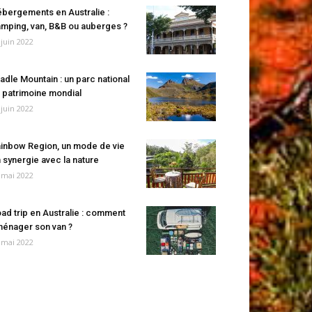
bergements en Australie :
mping, van, B&B ou auberges ?
 juin 2022
adle Mountain : un parc national
 patrimoine mondial
 juin 2022
inbow Region, un mode de vie
 synergie avec la nature
 mai 2022
ad trip en Australie : comment
énager son van ?
 mai 2022