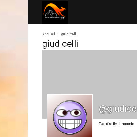
Australia-
Accueil
giudicelli
australie.com
giudicelli
@giudicel
Pas d’activité récente