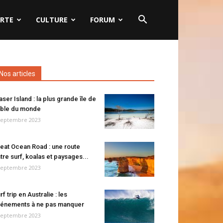
RTE
CULTURE
FORUM
Nos articles
aser Island : la plus grande île de
ble du monde
septembre 2023
eat Ocean Road : une route
tre surf, koalas et paysages...
septembre 2023
rf trip en Australie : les
énements à ne pas manquer
septembre 2023