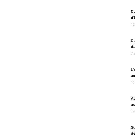
D’
d’
15
Ca
da
7 
L’
au
10
Ad
ac
3 
Su
de