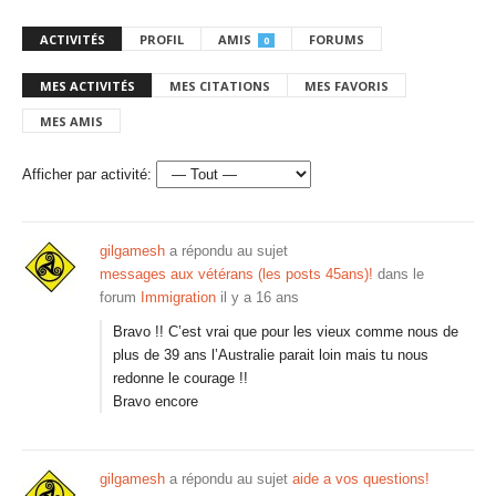
ACTIVITÉS
PROFIL
AMIS
FORUMS
0
MES ACTIVITÉS
MES CITATIONS
MES FAVORIS
MES AMIS
Afficher par activité:
gilgamesh
a répondu au sujet
messages aux vétérans (les posts 45ans)!
dans le
forum
Immigration
il y a 16 ans
Bravo !! C’est vrai que pour les vieux comme nous de
plus de 39 ans l’Australie parait loin mais tu nous
redonne le courage !!
Bravo encore
gilgamesh
a répondu au sujet
aide a vos questions!