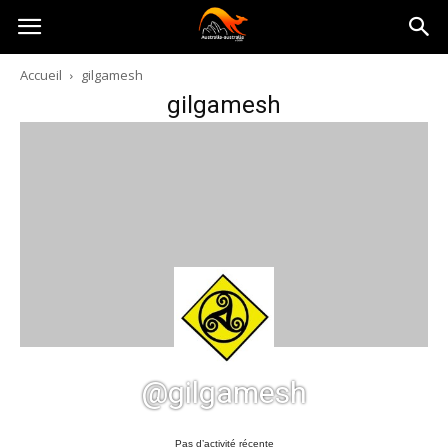
Australia-
Accueil
gilgamesh
gilgamesh
australie.com
@gilgamesh
Pas d’activité récente