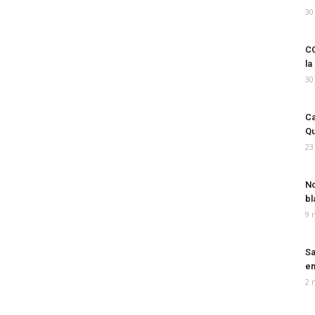
30
CO
la
30
Ca
Qu
23
No
bl
9 
Sa
em
2 