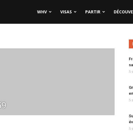
WHV
VISAS
PARTIR
DÉCOUVE
Fr
sa
5 
Gr
en
5 
59
Su
év
5 