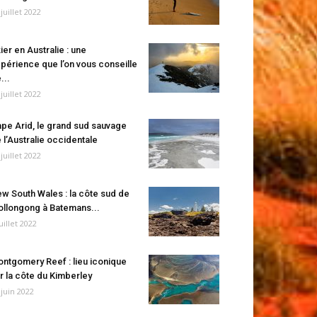
 juillet 2022
ier en Australie : une
périence que l’on vous conseille
...
 juillet 2022
pe Arid, le grand sud sauvage
 l’Australie occidentale
 juillet 2022
w South Wales : la côte sud de
llongong à Batemans...
juillet 2022
ntgomery Reef : lieu iconique
r la côte du Kimberley
 juin 2022