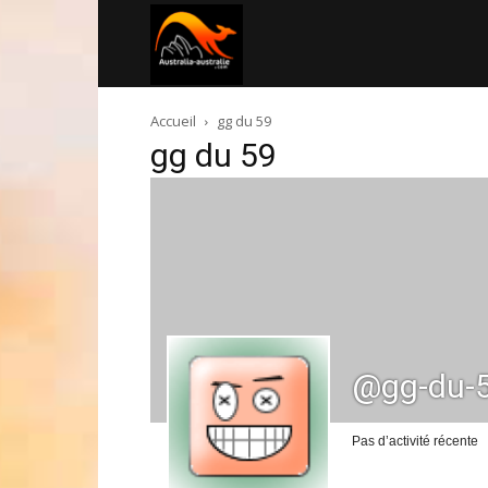
Australia-
Accueil
gg du 59
australie.com
gg du 59
@gg-du-
Pas d’activité récente