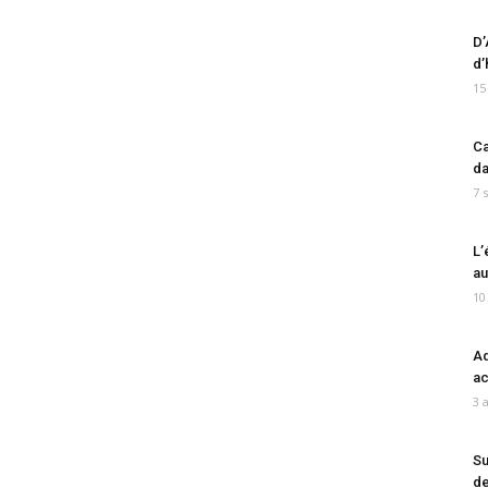
D’
d’
15
Ca
da
7 
L’
au
10
Ad
ac
3 
Su
de