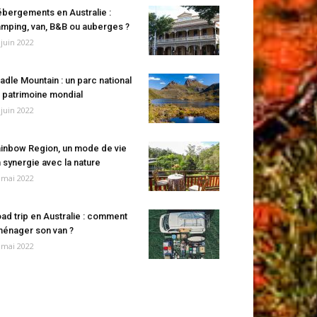
bergements en Australie :
mping, van, B&B ou auberges ?
 juin 2022
adle Mountain : un parc national
 patrimoine mondial
 juin 2022
inbow Region, un mode de vie
 synergie avec la nature
 mai 2022
ad trip en Australie : comment
énager son van ?
 mai 2022