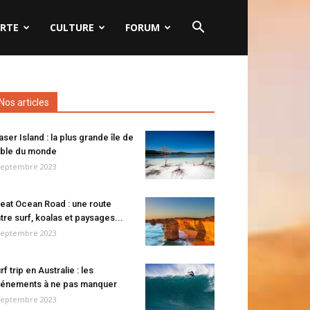
RTE
CULTURE
FORUM
Nos articles
aser Island : la plus grande île de
ble du monde
septembre 2023
eat Ocean Road : une route
tre surf, koalas et paysages...
septembre 2023
rf trip en Australie : les
énements à ne pas manquer
septembre 2023