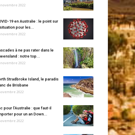
 novembre 2022
VID-19 en Australie : le point sur
 situation pour les...
 novembre 2022
scades à ne pas rater dans le
eensland : notre top...
 novembre 2022
rth Stradbroke Island, le paradis
anc de Brisbane
novembre 2022
c pour l’Australie : que faut-il
porter pour un an Down...
novembre 2022