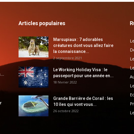
Articles populaires
R
Marsupiaux : 7 adorables
Le
créatures dont vous allez faire
Dé
la connaissance...
2 septembre 2021
Le
Le
Le Working Holiday Visa : le
...
passeport pour une année en...
Au
18 février 2022
Le
E
Grande Barrière de Corail : les
r
Pr
10 îles qui vont vous...
26 octobre 2022
Le