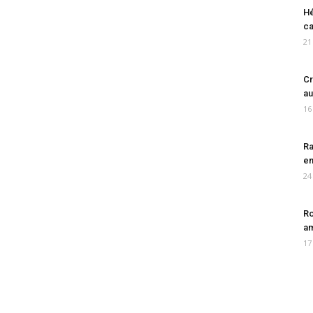
Hé
ca
21
Cr
au
16
Ra
en
24
Ro
am
17