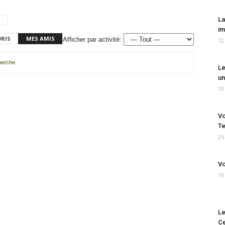
La
im
ORIS
MES AMIS
Afficher par activité:
12
cherche.
Le
un
10
Vo
Te
25
Vo
19
Le
Ce