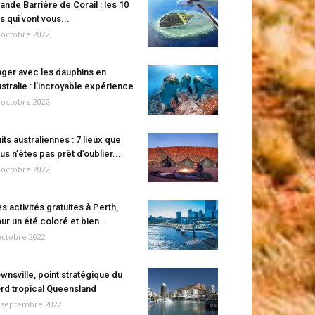
ande Barrière de Corail : les 10
es qui vont vous...
 octobre 2022
ger avec les dauphins en
stralie : l’incroyable expérience
 octobre 2022
its australiennes : 7 lieux que
us n’êtes pas prêt d’oublier...
 octobre 2022
s activités gratuites à Perth,
ur un été coloré et bien...
octobre 2022
wnsville, point stratégique du
rd tropical Queensland
 septembre 2022