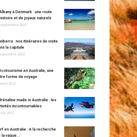
Albany à Denmark : une route
histoire et de joyaux naturels
 septembre 2022
nberra : nos itinéraires de visite
ns la capitale
septembre 2022
écotourisme en Australie, une
tre forme de voyage
 août 2022
rénaline made in Australie : les
tivités incontournables
août 2022
rf en Australie : A la recherche
 la vague...