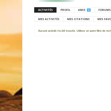
ACTIVITÉS
PROFIL
AMIS
FORUMS
0
MES ACTIVITÉS
MES CITATIONS
MES FAV
Aucune activité n'a été trouvée. Utilisez un autre filtre de re