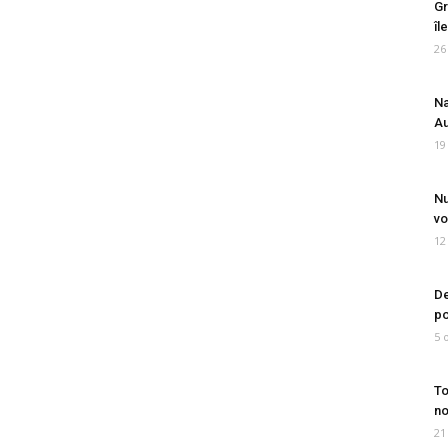
Gr
îl
26
Na
Au
19
Nu
vo
12
De
po
5 
To
no
21