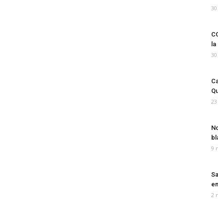
30
CO
la
30
Ca
Qu
23
No
bl
9 
Sa
em
2 