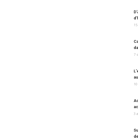
D’
d’
15
Ca
da
7 
L’
au
10
Ad
ac
3 
Su
de