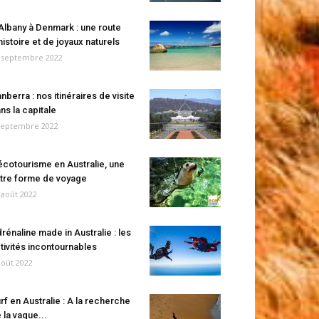
Albany à Denmark : une route
histoire et de joyaux naturels
 septembre 2022
nberra : nos itinéraires de visite
ns la capitale
septembre 2022
écotourisme en Australie, une
tre forme de voyage
 août 2022
rénaline made in Australie : les
tivités incontournables
août 2022
rf en Australie : A la recherche
 la vague...