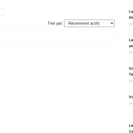
La
im
Trier par:
12
Le
un
10
Vo
Te
25
Vo
19
Le
Ce