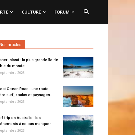
RTE
CULTURE
FORUM
Nos articles
aser Island : la plus grande île de
ble du monde
septembre 2023
eat Ocean Road : une route
tre surf, koalas et paysages...
septembre 2023
rf trip en Australie : les
énements à ne pas manquer
septembre 2023