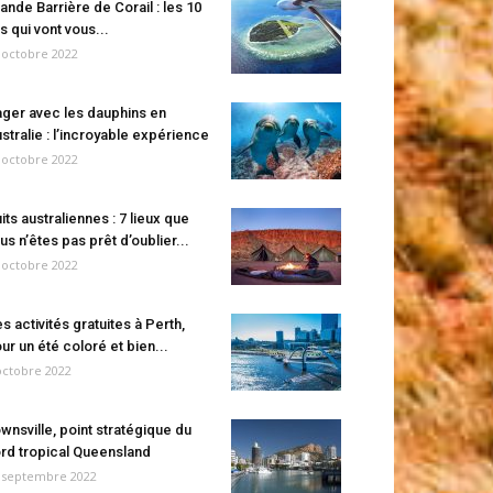
ande Barrière de Corail : les 10
es qui vont vous...
 octobre 2022
ger avec les dauphins en
stralie : l’incroyable expérience
 octobre 2022
its australiennes : 7 lieux que
us n’êtes pas prêt d’oublier...
 octobre 2022
s activités gratuites à Perth,
ur un été coloré et bien...
octobre 2022
wnsville, point stratégique du
rd tropical Queensland
 septembre 2022