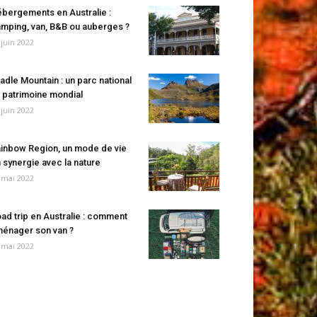
bergements en Australie :
mping, van, B&B ou auberges ?
 juin 2022
adle Mountain : un parc national
 patrimoine mondial
 juin 2022
inbow Region, un mode de vie
 synergie avec la nature
 mai 2022
ad trip en Australie : comment
énager son van ?
 mai 2022