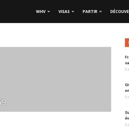
WHV
VISAS
PARTIR
DÉCOUVE
Fr
sa
5 
Gr
en
5 
59
Su
év
5 