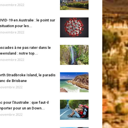
 novembre 2022
VID-19 en Australie : le point sur
 situation pour les...
 novembre 2022
scades à ne pas rater dans le
eensland : notre top...
 novembre 2022
rth Stradbroke Island, le paradis
anc de Brisbane
novembre 2022
c pour l’Australie : que faut-il
porter pour un an Down...
novembre 2022