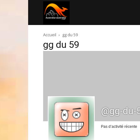
Australia-
Accueil
gg du 59
australie.com
gg du 59
@gg-du-
Pas d’activité récente