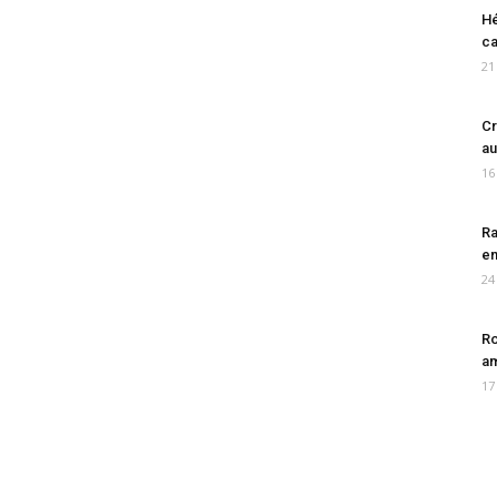
Hé
ca
21
Cr
au
16
Ra
en
24
Ro
am
17