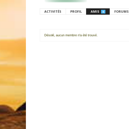
ACTIVITÉS
PROFIL
AMIS
FORUMS
0
Désolé, aucun membre n'a été trouvé.
Mes
amis