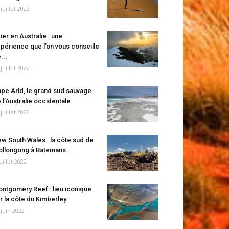
 juillet 2022
ier en Australie : une
périence que l’on vous conseille
...
 juillet 2022
pe Arid, le grand sud sauvage
 l’Australie occidentale
 juillet 2022
w South Wales : la côte sud de
llongong à Batemans...
juillet 2022
ntgomery Reef : lieu iconique
r la côte du Kimberley
 juin 2022