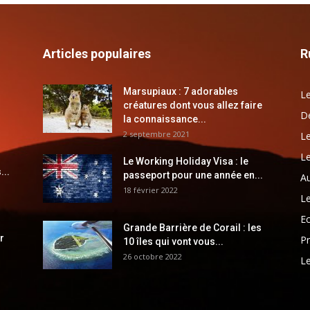
Articles populaires
R
Marsupiaux : 7 adorables
Le
créatures dont vous allez faire
Dé
la connaissance...
2 septembre 2021
Le
Le
Le Working Holiday Visa : le
...
passeport pour une année en...
Au
18 février 2022
Le
E
Grande Barrière de Corail : les
r
Pr
10 îles qui vont vous...
26 octobre 2022
Le