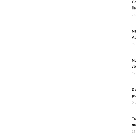
Gr
îl
26
Na
Au
19
Nu
vo
12
De
po
5 
To
no
21