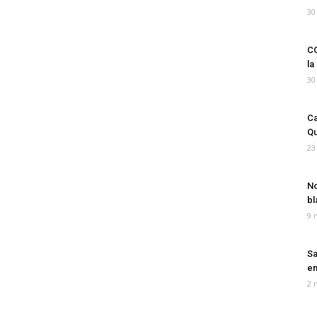
30
CO
la
30
Ca
Qu
23
No
bl
9 
Sa
em
2 