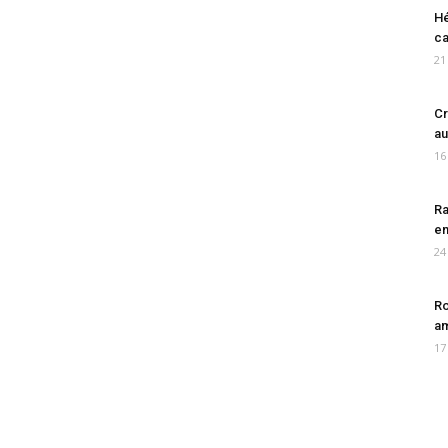
Hé
ca
21
Cr
au
16
Ra
en
24
Ro
am
17