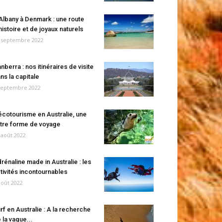
Albany à Denmark : une route
histoire et de joyaux naturels
 septembre 2022
nberra : nos itinéraires de visite
ns la capitale
septembre 2022
écotourisme en Australie, une
tre forme de voyage
 août 2022
rénaline made in Australie : les
tivités incontournables
août 2022
rf en Australie : A la recherche
 la vague...