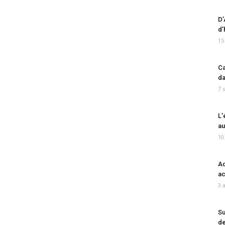
D’
d’
15
Ca
da
7 
L’
au
10
Ad
ac
3 
Su
de