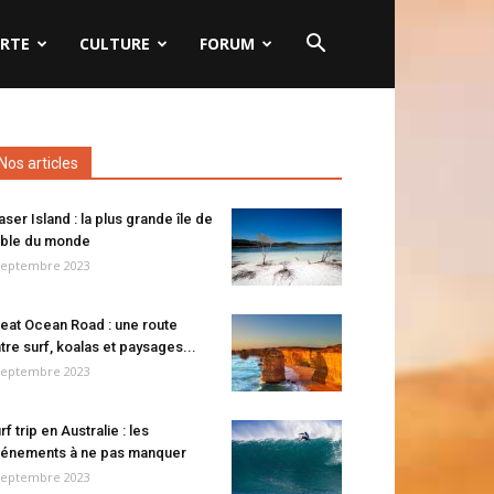
RTE
CULTURE
FORUM
Nos articles
aser Island : la plus grande île de
ble du monde
septembre 2023
eat Ocean Road : une route
tre surf, koalas et paysages...
septembre 2023
rf trip en Australie : les
énements à ne pas manquer
septembre 2023