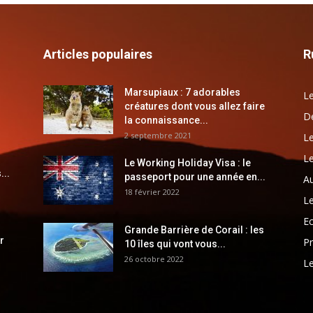
Articles populaires
R
Marsupiaux : 7 adorables
Le
créatures dont vous allez faire
Dé
la connaissance...
2 septembre 2021
Le
Le
Le Working Holiday Visa : le
...
passeport pour une année en...
Au
18 février 2022
Le
E
Grande Barrière de Corail : les
r
Pr
10 îles qui vont vous...
26 octobre 2022
Le