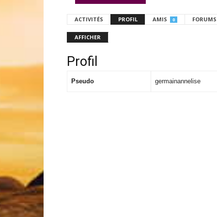
ACTIVITÉS
PROFIL
AMIS
FORUMS
0
AFFICHER
Profil
Pseudo
germainannelise