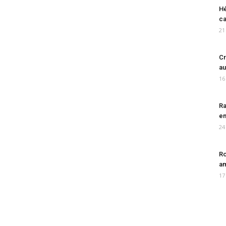
Hé
ca
21
Cr
au
16
Ra
en
24
Ro
am
17