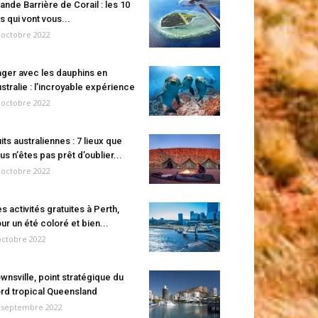
ande Barrière de Corail : les 10
es qui vont vous...
 octobre 2022
ger avec les dauphins en
stralie : l’incroyable expérience
 octobre 2022
its australiennes : 7 lieux que
us n’êtes pas prêt d’oublier...
 octobre 2022
s activités gratuites à Perth,
ur un été coloré et bien...
octobre 2022
wnsville, point stratégique du
rd tropical Queensland
 septembre 2022