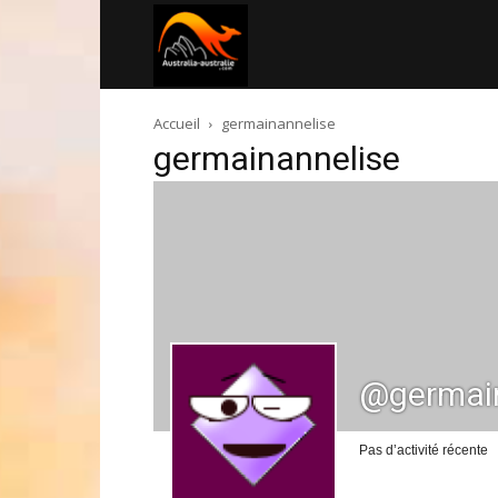
Australia-
Accueil
germainannelise
australie.com
germainannelise
@germain
Pas d’activité récente