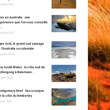
 juillet 2022
ier en Australie : une
périence que l’on vous conseille
...
 juillet 2022
pe Arid, le grand sud sauvage
 l’Australie occidentale
 juillet 2022
w South Wales : la côte sud de
llongong à Batemans...
juillet 2022
ntgomery Reef : lieu iconique
r la côte du Kimberley
 juin 2022