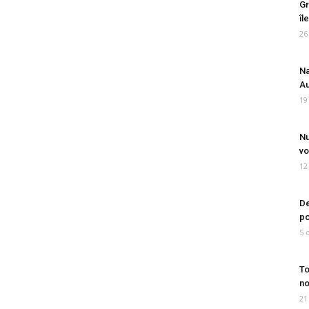
Gr
îl
26
Na
Au
19
Nu
vo
12
De
po
5 
To
no
21