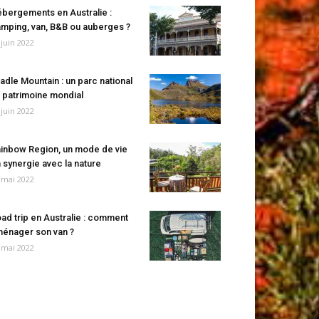
bergements en Australie :
mping, van, B&B ou auberges ?
 juin 2022
adle Mountain : un parc national
 patrimoine mondial
 juin 2022
inbow Region, un mode de vie
 synergie avec la nature
 mai 2022
ad trip en Australie : comment
énager son van ?
 mai 2022