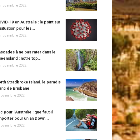
 novembre 2022
VID-19 en Australie : le point sur
 situation pour les...
 novembre 2022
scades à ne pas rater dans le
eensland : notre top...
 novembre 2022
rth Stradbroke Island, le paradis
anc de Brisbane
novembre 2022
c pour l’Australie : que faut-il
porter pour un an Down...
novembre 2022