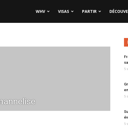
WHV
VISAS
PARTIR
DÉCOUVE
Fr
sa
5 
Gr
en
5 
annelise
Su
év
5 