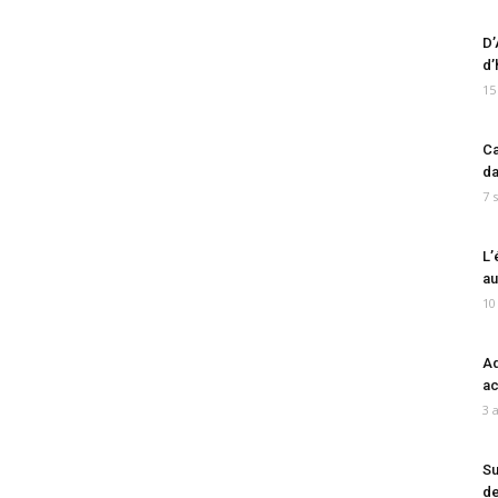
D’
d’
15
Ca
da
7 
L’
au
10
Ad
ac
3 
Su
de