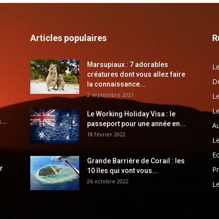
Articles populaires
R
Marsupiaux : 7 adorables
Le
créatures dont vous allez faire
Dé
la connaissance...
2 septembre 2021
Le
Le
Le Working Holiday Visa : le
...
passeport pour une année en...
Au
18 février 2022
Le
E
Grande Barrière de Corail : les
r
Pr
10 îles qui vont vous...
26 octobre 2022
Le