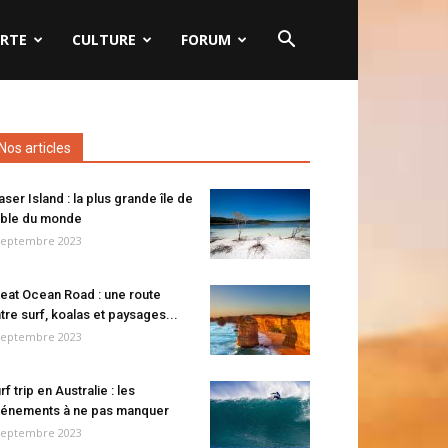
RTE
CULTURE
FORUM
Nos articles
aser Island : la plus grande île de
ble du monde
septembre 2023
eat Ocean Road : une route
tre surf, koalas et paysages...
septembre 2023
rf trip en Australie : les
énements à ne pas manquer
septembre 2023