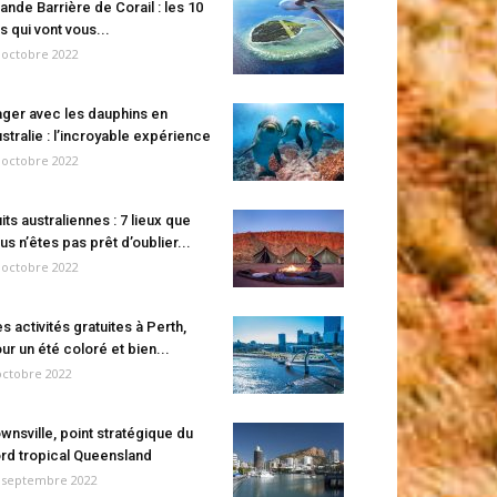
ande Barrière de Corail : les 10
es qui vont vous...
 octobre 2022
ger avec les dauphins en
stralie : l’incroyable expérience
 octobre 2022
its australiennes : 7 lieux que
us n’êtes pas prêt d’oublier...
 octobre 2022
s activités gratuites à Perth,
ur un été coloré et bien...
octobre 2022
wnsville, point stratégique du
rd tropical Queensland
 septembre 2022