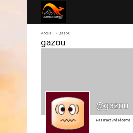
Australia-
Accueil
gazou
australie.com
gazou
@gazou
Pas d’activité récente