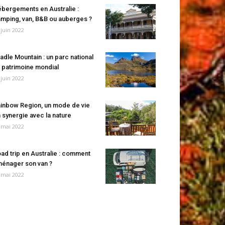
bergements en Australie :
mping, van, B&B ou auberges ?
 juin 2022
adle Mountain : un parc national
 patrimoine mondial
 juin 2022
inbow Region, un mode de vie
 synergie avec la nature
 mai 2022
ad trip en Australie : comment
énager son van ?
 mai 2022