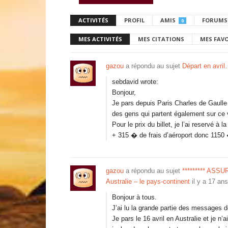
ACTIVITÉS
PROFIL
AMIS
FORUMS
0
MES ACTIVITÉS
MES CITATIONS
MES FAV
gazou
a répondu au sujet
Départ en avri
sebdavid wrote:
Bonjour,
Je pars depuis Paris Charles de Gaulle 
des gens qui partent également sur ce 
Pour le prix du billet, je l’ai reservé à
+ 315 � de frais d’aéroport donc 1150
gazou
a répondu au sujet
********* ASS
Australie – le pays-continent
il y a 17 ans
Bonjour à tous.
J’ai lu la grande partie des messages 
Je pars le 16 avril en Australie et je n’