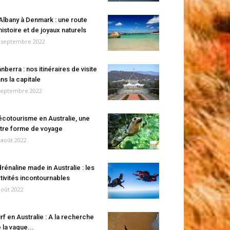
Albany à Denmark : une route
histoire et de joyaux naturels
 septembre 2022
nberra : nos itinéraires de visite
ns la capitale
septembre 2022
écotourisme en Australie, une
tre forme de voyage
 août 2022
rénaline made in Australie : les
tivités incontournables
août 2022
rf en Australie : A la recherche
 la vague...