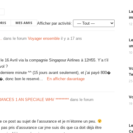
La
im
ORIS
MES AMIS
Afficher par activité:
12
l…
dans le forum
Voyager ensemble
il y a 17 ans
Le
un
10
le 16 Avril via la compagnie Singapour Airlines à 12H55. Y’a t’il
vol ?
Vo
 la derniere minute ^^ (15 jours avant seulement), et j’ai payé 800�
Te
 �, donc bon le reservé…
En afficher davantage
25
Vo
URANCES 1 AN SPECIALE WHV *********
dans le forum
19
de ce post au sujet de l’assurance et je m’étonne un peu.
Le
ai pas pris d’assurance car jme suis dis que ca doit déjà être
Ce