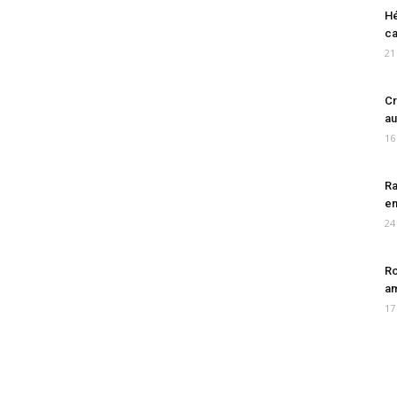
Hé
ca
21
Cr
au
16
Ra
en
24
Ro
am
17