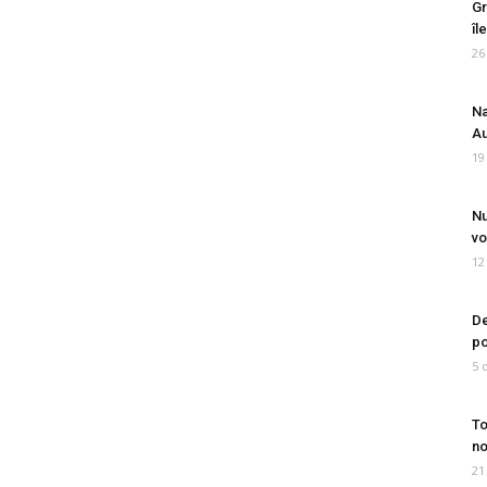
Gr
îl
26
Na
Au
19
Nu
vo
12
De
po
5 
To
no
21