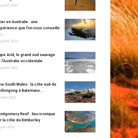
 juillet 2022
ier en Australie : une
périence que l’on vous conseille
...
 juillet 2022
pe Arid, le grand sud sauvage
 l’Australie occidentale
 juillet 2022
w South Wales : la côte sud de
llongong à Batemans...
juillet 2022
ntgomery Reef : lieu iconique
r la côte du Kimberley
 juin 2022