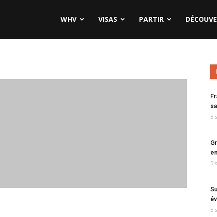
WHV
VISAS
PARTIR
DÉCOUVE
Fr
sa
5 
Gr
en
5 
Su
év
5 