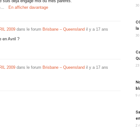
 je suis déjà engagé moi ou mes parents.
30
le…
En afficher davantage
CO
la
IL 2009
dans le forum
Brisbane – Queensland
il y a 17 ans
30
 en Avril ?
Ca
Qu
23
IL 2009
dans le forum
Brisbane – Queensland
il y a 17 ans
No
bl
9 
Sa
em
2 