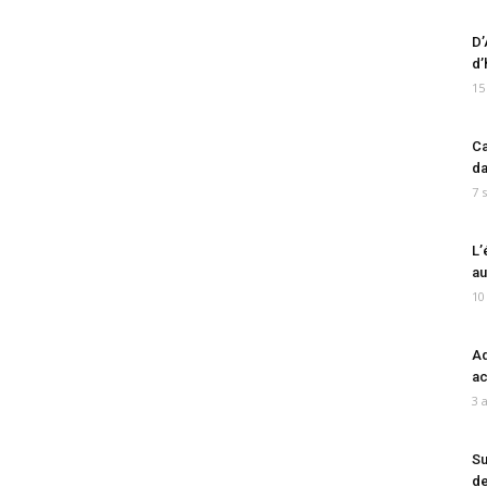
D’
d’
15
Ca
da
7 
L’
au
10
Ad
ac
3 
Su
de