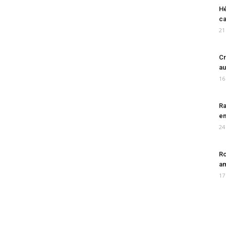
Hé
ca
21
Cr
au
16
Ra
en
24
Ro
am
17