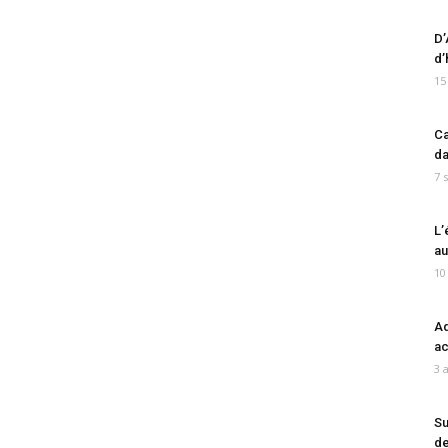
D’
d’
15
Ca
da
7 
L’
au
10
Ad
ac
3 
Su
de