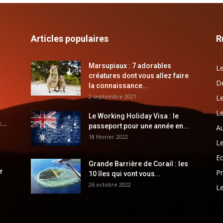
Articles populaires
R
Marsupiaux : 7 adorables
Le
créatures dont vous allez faire
Dé
la connaissance...
2 septembre 2021
Le
Le
Le Working Holiday Visa : le
...
passeport pour une année en...
Au
18 février 2022
Le
E
Grande Barrière de Corail : les
r
Pr
10 îles qui vont vous...
26 octobre 2022
Le