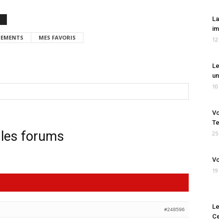
La
im
EMENTS
MES FAVORIS
12
Le
un
10
Vo
Te
 les forums
25
Vo
19
Le
#248596
Ce