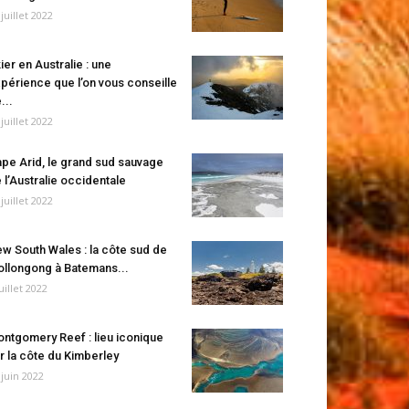
 juillet 2022
ier en Australie : une
périence que l’on vous conseille
...
 juillet 2022
pe Arid, le grand sud sauvage
 l’Australie occidentale
 juillet 2022
w South Wales : la côte sud de
llongong à Batemans...
juillet 2022
ntgomery Reef : lieu iconique
r la côte du Kimberley
 juin 2022