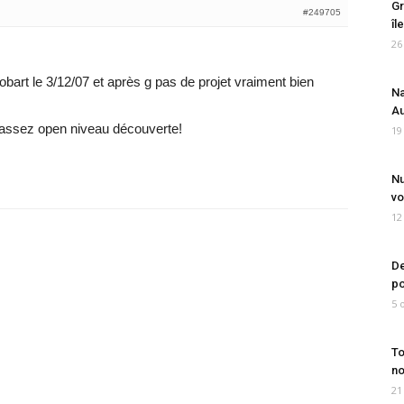
Gr
#249705
îl
26
obart le 3/12/07 et après g pas de projet vraiment bien
Na
Au
 assez open niveau découverte!
19
Nu
vo
12
De
po
5 
To
no
21