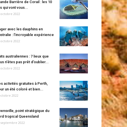
ande Barrière de Corail : les 10
es qui vont vous...
 octobre 2022
ger avec les dauphins en
stralie : l’incroyable expérience
 octobre 2022
its australiennes : 7 lieux que
us n’êtes pas prêt d’oublier...
 octobre 2022
s activités gratuites à Perth,
ur un été coloré et bien...
octobre 2022
wnsville, point stratégique du
rd tropical Queensland
 septembre 2022