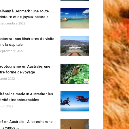
Albany à Denmark : une route
histoire et de joyaux naturels
 septembre 2022
nberra : nos itinéraires de visite
ns la capitale
septembre 2022
écotourisme en Australie, une
tre forme de voyage
 août 2022
rénaline made in Australie : les
tivités incontournables
août 2022
rf en Australie : A la recherche
 la vague...