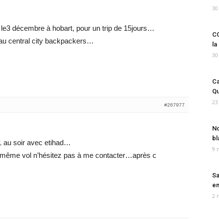
30
 le3 décembre à hobart, pour un trip de 15jours…
CO
 au central city backpackers…
la
30
Ca
Qu
23
#267977
No
bl
11 au soir avec etihad…
9 
 même vol n’hésitez pas à me contacter…après c
Sa
em
2 