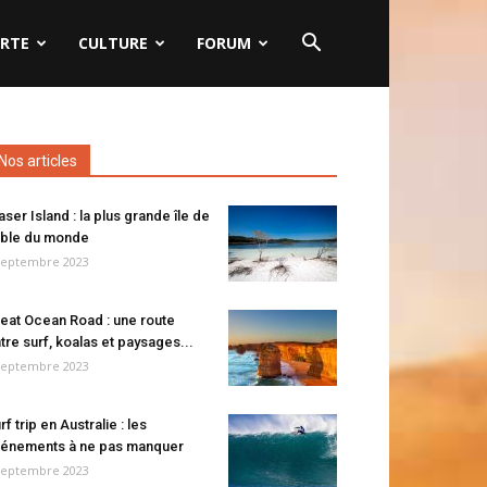
RTE
CULTURE
FORUM
Nos articles
aser Island : la plus grande île de
ble du monde
septembre 2023
eat Ocean Road : une route
tre surf, koalas et paysages...
septembre 2023
rf trip en Australie : les
énements à ne pas manquer
septembre 2023