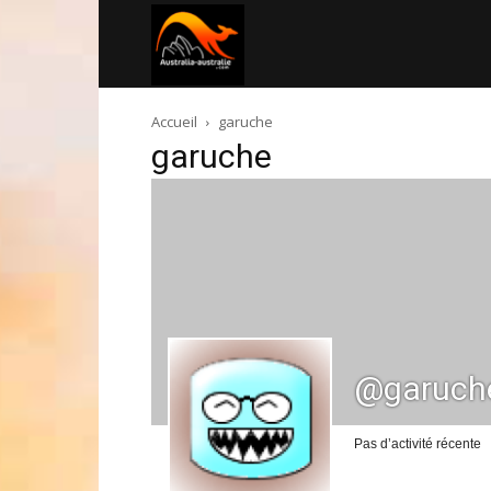
Australia-
Accueil
garuche
australie.com
garuche
@garuch
Pas d’activité récente