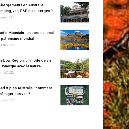
bergements en Australie :
mping, van, B&B ou auberges ?
 juin 2022
adle Mountain : un parc national
 patrimoine mondial
 juin 2022
inbow Region, un mode de vie
 synergie avec la nature
 mai 2022
ad trip en Australie : comment
énager son van ?
 mai 2022