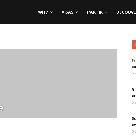
WHV
VISAS
PARTIR
DÉCOUVE
Fr
sa
5 
Gr
en
5 
e
Su
év
5 