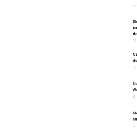
27
Sk
ex
de
20
Ca
de
13
Ne
Wo
6 
Mo
su
29