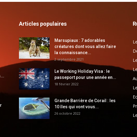
Articles populaires
R
Marsupiaux : 7 adorables
Le
créatures dont vous allez faire
Dé
la connaissance...
2 septembre 2021
Le
Le
Le Working Holiday Visa : le
...
passeport pour une année en...
Au
18 février 2022
Le
E
Grande Barrière de Corail : les
r
Pr
10 îles qui vont vous...
26 octobre 2022
Le