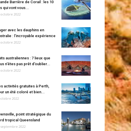
ande Barrière de Corail : les 10
es qui vont vous...
 octobre 2022
ger avec les dauphins en
stralie : l’incroyable expérience
 octobre 2022
its australiennes : 7 lieux que
us n’êtes pas prêt d’oublier...
 octobre 2022
s activités gratuites à Perth,
ur un été coloré et bien...
octobre 2022
wnsville, point stratégique du
rd tropical Queensland
 septembre 2022