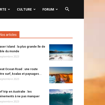
RTE
CULTURE
FORUM
Nos articles
aser Island : la plus grande île de
ble du monde
septembre 2023
eat Ocean Road : une route
tre surf, koalas et paysages...
septembre 2023
rf trip en Australie : les
énements à ne pas manquer
septembre 2023