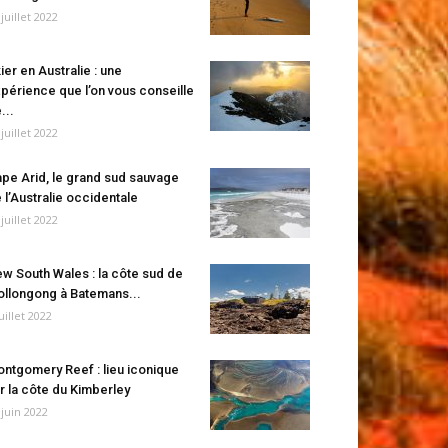
 juillet 2022
ier en Australie : une
périence que l’on vous conseille
...
 juillet 2022
pe Arid, le grand sud sauvage
 l’Australie occidentale
 juillet 2022
w South Wales : la côte sud de
llongong à Batemans...
juillet 2022
ntgomery Reef : lieu iconique
r la côte du Kimberley
 juin 2022