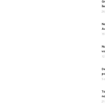
Gr
îl
26
Na
Au
19
Nu
vo
12
De
po
5 
To
no
21