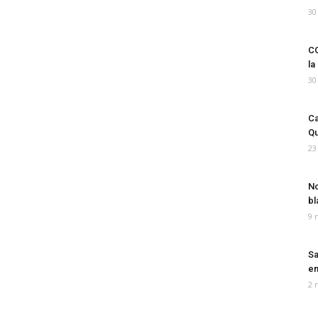
30
CO
la
30
Ca
Qu
23
No
bl
9 
Sa
em
2 