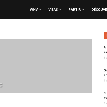
WHV
VISAS
PARTIR
DÉCOUVE
Fr
sa
5 
Gr
en
5 
e
Su
év
5 