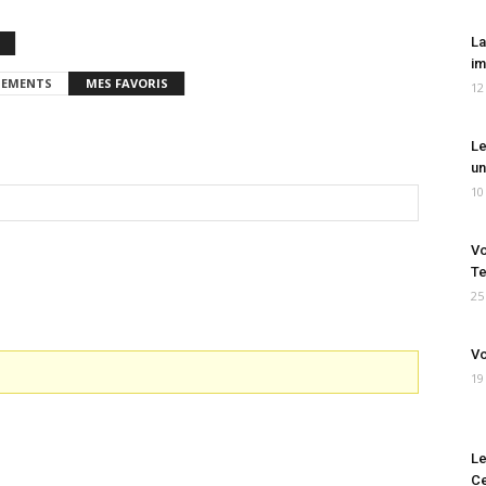
La
im
EMENTS
MES FAVORIS
12
Le
un
10
Vo
Te
25
Vo
19
Le
Ce