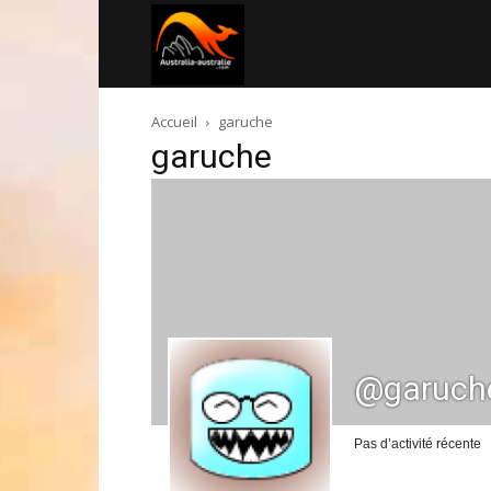
Australia-
Accueil
garuche
australie.com
garuche
@garuch
Pas d’activité récente