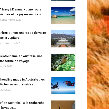
Albany à Denmark : une route
histoire et de joyaux naturels
 septembre 2022
nberra : nos itinéraires de visite
ns la capitale
septembre 2022
écotourisme en Australie, une
tre forme de voyage
 août 2022
rénaline made in Australie : les
tivités incontournables
août 2022
rf en Australie : A la recherche
 la vague...