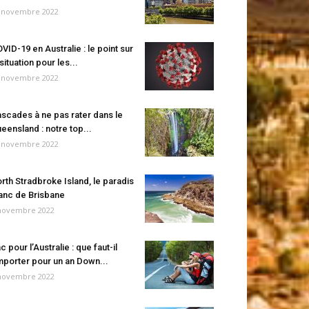
 novembre 2022
VID-19 en Australie : le point sur
 situation pour les...
 novembre 2022
scades à ne pas rater dans le
eensland : notre top...
 novembre 2022
rth Stradbroke Island, le paradis
anc de Brisbane
novembre 2022
c pour l’Australie : que faut-il
porter pour un an Down...
novembre 2022