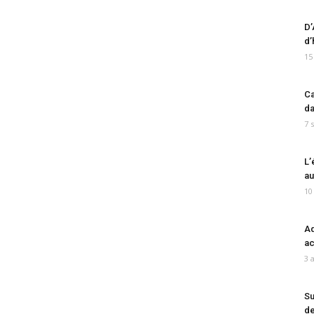
D’
d’
15
Ca
da
7 
L’
au
10
Ad
ac
3 
Su
de