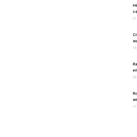
Hé
ca
21
Cr
au
16
Ra
en
24
Ro
am
17