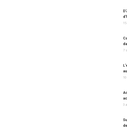
D’
d’
15
Ca
da
7 
L’
au
10
Ad
ac
3 
Su
de