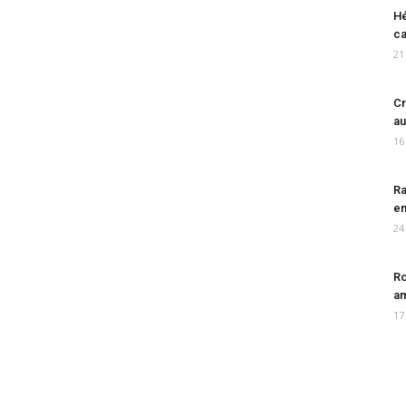
Hé
ca
21
Cr
au
16
Ra
en
24
Ro
am
17