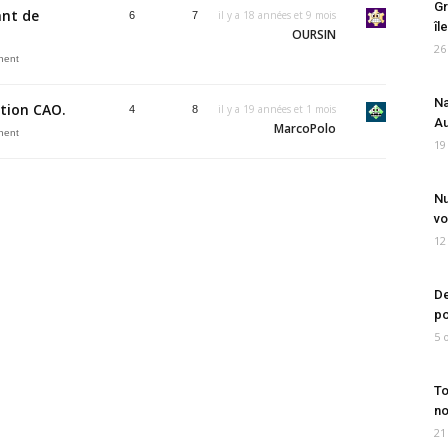
Gr
ant de
il y a 18 années et 9 mois
6
7
îl
OURSIN
26
inent
Na
ption CAO.
il y a 19 années et 1 mois
4
8
Au
MarcoPolo
inent
19
Nu
vo
12
De
po
5 
To
no
21