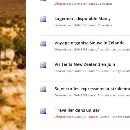
Démarré par :
GAMBIER
dans :
Colocation
Logement disponible Manly
Démarré par :
GAMBIER
dans :
Colocation
Voyage organise Nouvelle Zelande
Démarré par :
GAMBIER
dans :
Australie – le pays-cont
Visiter la New Zealand en Juin
Démarré par :
GAMBIER
dans :
Australie – le pays-cont
Sujet sur les expressions australienn
Démarré par :
GAMBIER
dans :
Australie – le pays-cont
Travailler dans un Bar
Démarré par :
GAMBIER
dans :
Australie – le pays-cont