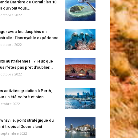
ande Barrière de Corail : les 10
es qui vont vous...
 octobre 2022
ger avec les dauphins en
stralie : l’incroyable expérience
 octobre 2022
its australiennes : 7 lieux que
us n’êtes pas prêt d’oublier...
 octobre 2022
s activités gratuites à Perth,
ur un été coloré et bien...
octobre 2022
wnsville, point stratégique du
rd tropical Queensland
 septembre 2022