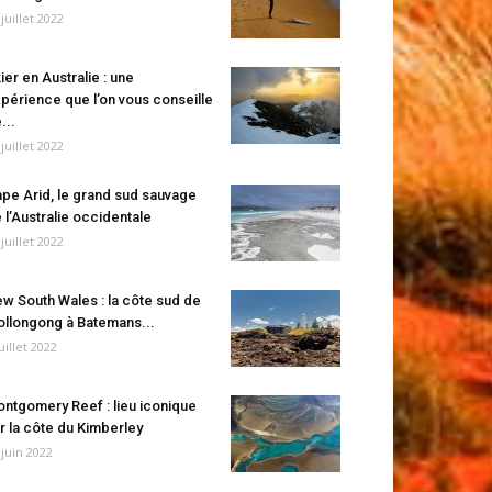
 juillet 2022
ier en Australie : une
périence que l’on vous conseille
...
 juillet 2022
pe Arid, le grand sud sauvage
 l’Australie occidentale
 juillet 2022
w South Wales : la côte sud de
llongong à Batemans...
juillet 2022
ntgomery Reef : lieu iconique
r la côte du Kimberley
 juin 2022