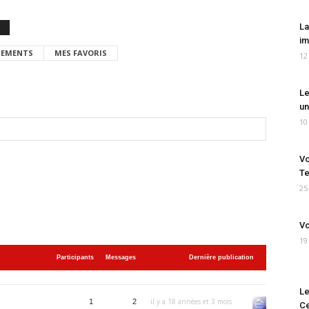
La
im
EMENTS
MES FAVORIS
12
Le
un
10
Vo
Te
25
Vo
19
Participants
Messages
Dernière publication
Le
il y a 18 années et 3 mois
1
2
Ce