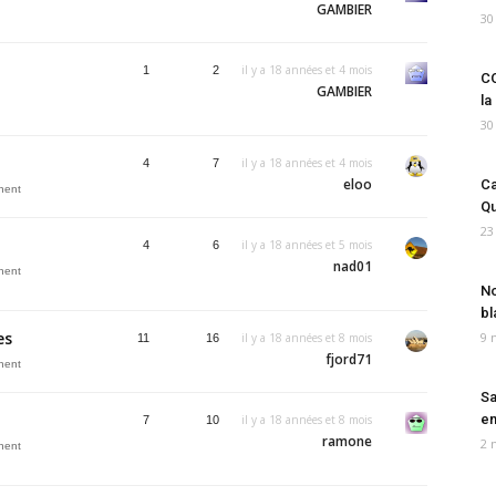
GAMBIER
30
il y a 18 années et 4 mois
1
2
CO
GAMBIER
la
30
il y a 18 années et 4 mois
4
7
eloo
Ca
inent
Qu
23
il y a 18 années et 5 mois
4
6
nad01
inent
No
bl
es
9 
il y a 18 années et 8 mois
11
16
fjord71
inent
Sa
em
il y a 18 années et 8 mois
7
10
ramone
2 
inent