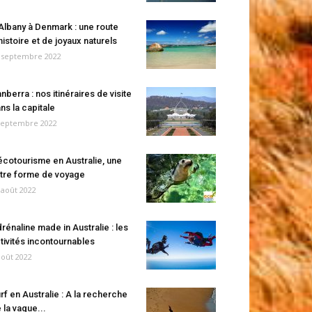
Albany à Denmark : une route
histoire et de joyaux naturels
 septembre 2022
nberra : nos itinéraires de visite
ns la capitale
septembre 2022
écotourisme en Australie, une
tre forme de voyage
 août 2022
rénaline made in Australie : les
tivités incontournables
août 2022
rf en Australie : A la recherche
 la vague...