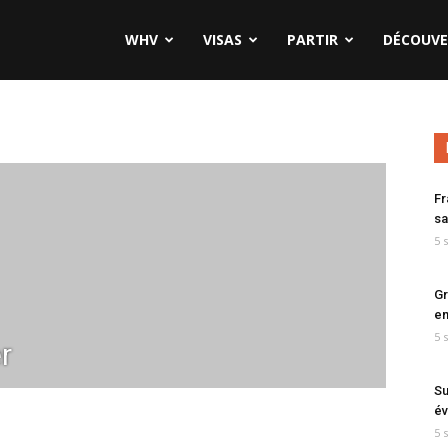
WHV
VISAS
PARTIR
DÉCOUVE
Fr
sa
5 
Gr
en
5 
r
Su
év
5 