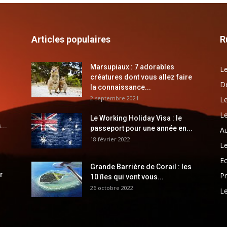
Articles populaires
R
Marsupiaux : 7 adorables
Le
créatures dont vous allez faire
Dé
la connaissance...
2 septembre 2021
Le
Le
Le Working Holiday Visa : le
...
passeport pour une année en...
Au
18 février 2022
Le
E
Grande Barrière de Corail : les
r
Pr
10 îles qui vont vous...
26 octobre 2022
Le