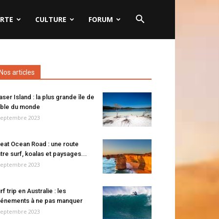
RTE
CULTURE
FORUM
Nos articles
aser Island : la plus grande île de
ble du monde
septembre 2023
eat Ocean Road : une route
tre surf, koalas et paysages...
septembre 2023
rf trip en Australie : les
énements à ne pas manquer
septembre 2023