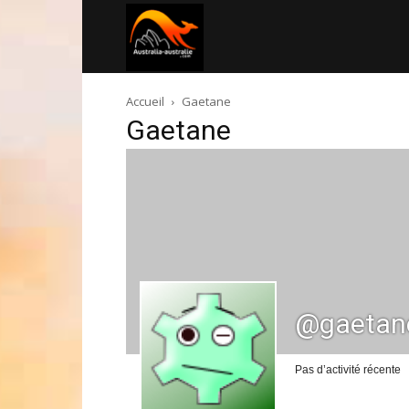
Australia-
Accueil
Gaetane
australie.com
Gaetane
@gaetan
Pas d’activité récente