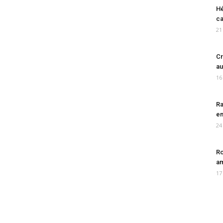
Hé
ca
21
Cr
au
16
Ra
en
24
Ro
am
17