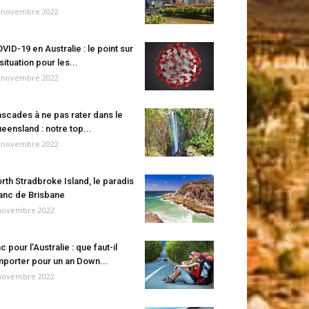
 novembre 2022
VID-19 en Australie : le point sur
 situation pour les...
 novembre 2022
scades à ne pas rater dans le
eensland : notre top...
 novembre 2022
rth Stradbroke Island, le paradis
anc de Brisbane
novembre 2022
c pour l’Australie : que faut-il
porter pour un an Down...
novembre 2022