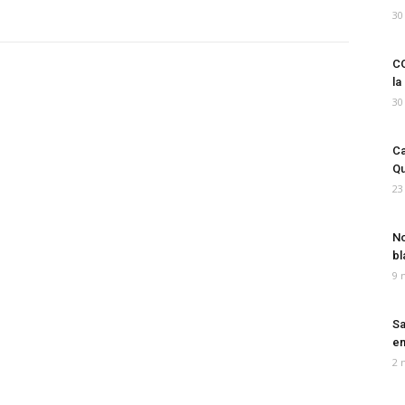
30
CO
la
30
Ca
Qu
23
No
bl
9 
Sa
em
2 