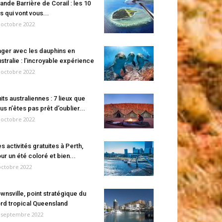
ande Barrière de Corail : les 10
es qui vont vous...
 octobre 2022
ger avec les dauphins en
stralie : l’incroyable expérience
 octobre 2022
its australiennes : 7 lieux que
us n’êtes pas prêt d’oublier...
 octobre 2022
s activités gratuites à Perth,
ur un été coloré et bien...
octobre 2022
wnsville, point stratégique du
rd tropical Queensland
 septembre 2022