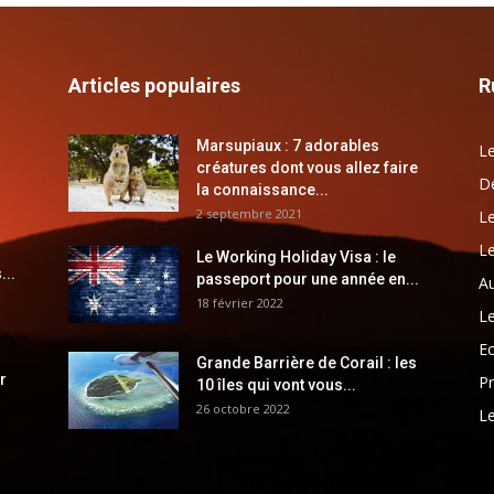
Articles populaires
R
Marsupiaux : 7 adorables
Le
créatures dont vous allez faire
Dé
la connaissance...
2 septembre 2021
Le
Le
Le Working Holiday Visa : le
...
passeport pour une année en...
Au
18 février 2022
Le
E
Grande Barrière de Corail : les
r
Pr
10 îles qui vont vous...
26 octobre 2022
Le