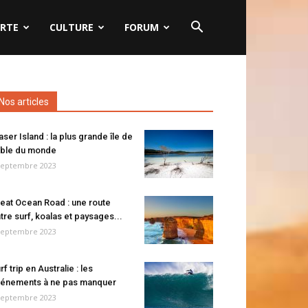
RTE
CULTURE
FORUM
Nos articles
aser Island : la plus grande île de
ble du monde
septembre 2023
eat Ocean Road : une route
tre surf, koalas et paysages...
septembre 2023
rf trip en Australie : les
énements à ne pas manquer
septembre 2023