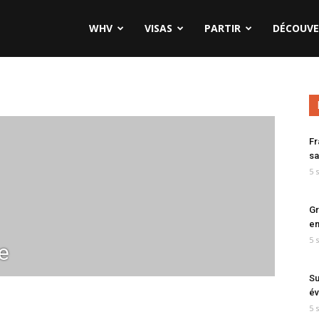
WHV
VISAS
PARTIR
DÉCOUVE
Fr
sa
5 
Gr
en
5 
e
Su
év
5 