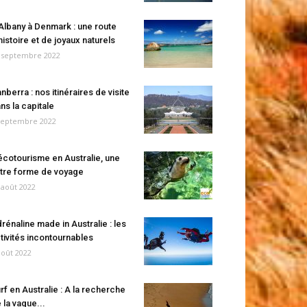
Albany à Denmark : une route
histoire et de joyaux naturels
 septembre 2022
nberra : nos itinéraires de visite
ns la capitale
septembre 2022
écotourisme en Australie, une
tre forme de voyage
 août 2022
rénaline made in Australie : les
tivités incontournables
août 2022
rf en Australie : A la recherche
 la vague...