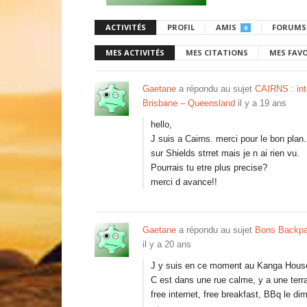
ACTIVITÉS
PROFIL
AMIS
FORUMS
0
MES ACTIVITÉS
MES CITATIONS
MES FAV
Gaetane
a répondu au sujet
CAIRNS : inte
Brisbane – Queensland
il y a 19 ans
hello,
J suis a Cairns. merci pour le bon pla
sur Shields strret mais je n ai rien vu.
Pourrais tu etre plus precise?
merci d avance!!
Gaetane
a répondu au sujet
Bons Backpa
il y a 20 ans
J y suis en ce moment au Kanga House 
C est dans une rue calme, y a une terr
free internet, free breakfast, BBq le 