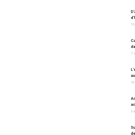
D’
d’
15
Ca
da
7 
L’
au
10
Ad
ac
3 
Su
de