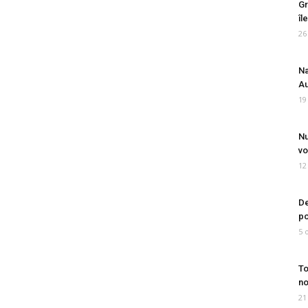
Gr
îl
26
Na
Au
19
Nu
vo
12
De
po
5 
To
no
21