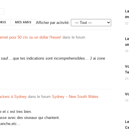
La
im
ORIS
MES AMIS
Afficher par activité:
12
rnet pour 50 cts ou un dollar l'heure!
dans le forum
Le
un
10
n. sauf….que tes indications sont incomprehensibles… J ai zone
Vo
Te
25
Vo
ckers à Sydney
dans le forum
Sydney – New South Wales
19
et c est tres bien.
asse avec des oiseaux qui chantent.
Le
dimanche,etc…
Ce