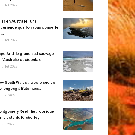
 juillet 2022
ier en Australie : une
périence que l’on vous conseille
...
 juillet 2022
pe Arid, le grand sud sauvage
 l’Australie occidentale
 juillet 2022
w South Wales : la côte sud de
llongong à Batemans...
juillet 2022
ntgomery Reef : lieu iconique
r la côte du Kimberley
 juin 2022