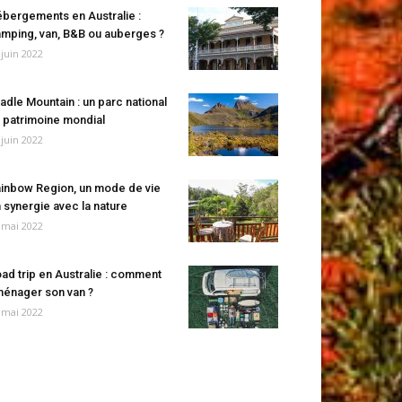
bergements en Australie :
mping, van, B&B ou auberges ?
 juin 2022
adle Mountain : un parc national
 patrimoine mondial
 juin 2022
inbow Region, un mode de vie
 synergie avec la nature
 mai 2022
ad trip en Australie : comment
énager son van ?
 mai 2022