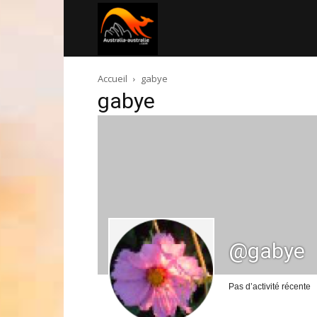
Australia-
Accueil
gabye
australie.com
gabye
@gabye
Pas d’activité récente