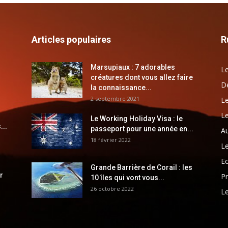
Articles populaires
R
Marsupiaux : 7 adorables
Le
créatures dont vous allez faire
Dé
la connaissance...
2 septembre 2021
Le
Le
Le Working Holiday Visa : le
...
passeport pour une année en...
Au
18 février 2022
Le
E
Grande Barrière de Corail : les
r
Pr
10 îles qui vont vous...
26 octobre 2022
Le