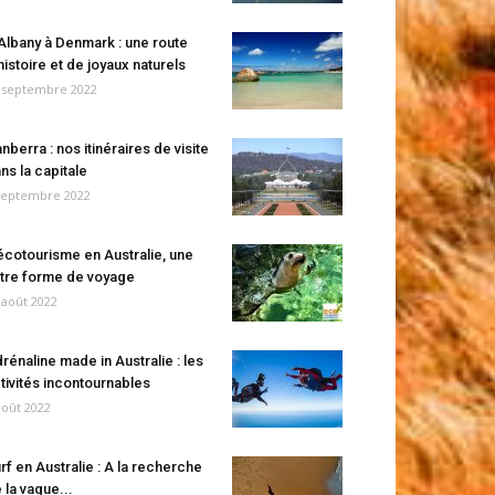
Albany à Denmark : une route
histoire et de joyaux naturels
 septembre 2022
nberra : nos itinéraires de visite
ns la capitale
septembre 2022
écotourisme en Australie, une
tre forme de voyage
 août 2022
rénaline made in Australie : les
tivités incontournables
août 2022
rf en Australie : A la recherche
 la vague...