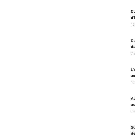
D’
d’
15
Ca
da
7 
L’
au
10
Ad
ac
3 
Su
de