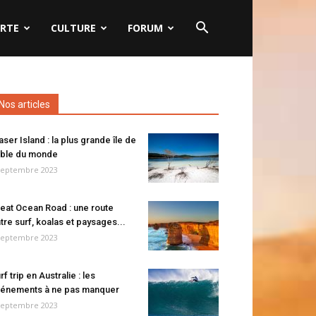
RTE
CULTURE
FORUM
Nos articles
aser Island : la plus grande île de
ble du monde
septembre 2023
eat Ocean Road : une route
tre surf, koalas et paysages...
septembre 2023
rf trip en Australie : les
énements à ne pas manquer
septembre 2023