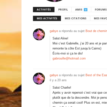
ACTIVITÉS
PROFIL
AMIS
FORUMS
0
MES ACTIVITÉS
MES CITATIONS
MES FAV
gabye
a répondu au sujet
Bout de chemi
Salut Aline!
Moi c’est Gabrielle, j’ai 20 ans et je pa
remonte la côte Est jusqu’à Cairns)
Écris-moi si ça te dis!
gabrouille@hotmail.com
gabye
a répondu au sujet
Best of the Eas
il y a 20 ans
Salut Charlie!
Après y avoir repensé c’est vrai que ce 
plutôt que de la descendre. Moi je pens
chemin ça serait cool! Plus on est, mie