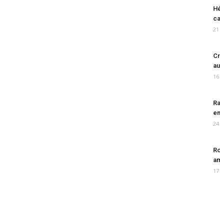
Hé
ca
21
Cr
au
16
Ra
en
24
Ro
am
17