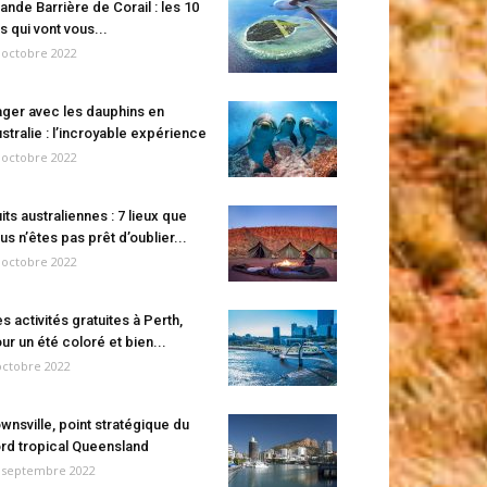
ande Barrière de Corail : les 10
es qui vont vous...
 octobre 2022
ger avec les dauphins en
stralie : l’incroyable expérience
 octobre 2022
its australiennes : 7 lieux que
us n’êtes pas prêt d’oublier...
 octobre 2022
s activités gratuites à Perth,
ur un été coloré et bien...
octobre 2022
wnsville, point stratégique du
rd tropical Queensland
 septembre 2022