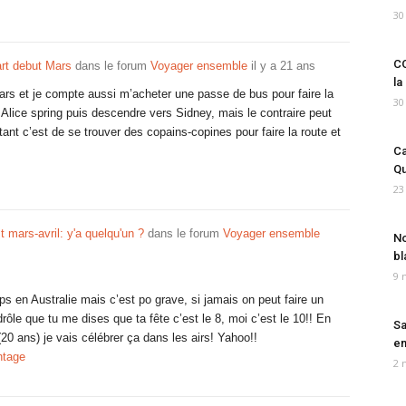
30
CO
art debut Mars
dans le forum
Voyager ensemble
il y a 21 ans
la
ars et je compte aussi m’acheter une passe de bus pour faire la
30
Alice spring puis descendre vers Sidney, mais le contraire peut
ant c’est de se trouver des copains-copines pour faire la route et
Ca
Qu
23
t mars-avril: y'a quelqu'un ?
dans le forum
Voyager ensemble
No
bl
9 
s en Australie mais c’est po grave, si jamais on peut faire un
rôle que tu me dises que ta fête c’est le 8, moi c’est le 10!! En
Sa
 (20 ans) je vais célébrer ça dans les airs! Yahoo!!
em
ntage
2 