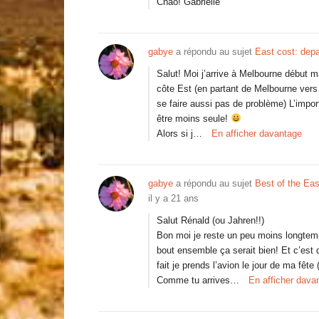
Chao! Gabrielle
gabye
a répondu au sujet
East cost: dep
Salut! Moi j’arrive à Melbourne début m
côte Est (en partant de Melbourne vers 
se faire aussi pas de problème) L’import
être moins seule!
Alors si j…
En afficher davantage
gabye
a répondu au sujet
Best of the Eas
il y a 21 ans
Salut Rénald (ou Jahren!!)
Bon moi je reste un peu moins longtemp
bout ensemble ça serait bien! Et c’est d
fait je prends l’avion le jour de ma fête
Comme tu arrives…
En afficher dava