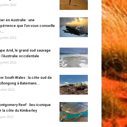
 juillet 2022
ier en Australie : une
périence que l’on vous conseille
...
 juillet 2022
pe Arid, le grand sud sauvage
 l’Australie occidentale
 juillet 2022
w South Wales : la côte sud de
llongong à Batemans...
juillet 2022
ntgomery Reef : lieu iconique
r la côte du Kimberley
 juin 2022