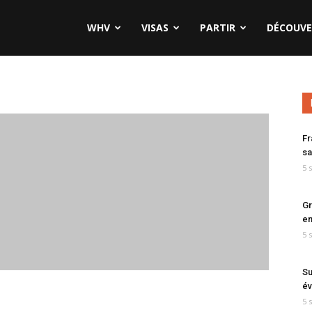
WHV
VISAS
PARTIR
DÉCOUVE
Fr
sa
5 
Gr
en
5 
Su
év
5 