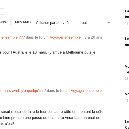
La
im
ORIS
MES AMIS
Afficher par activité:
12
n ensemble ???
dans le forum
Voyager ensemble
il y a 20 ans
Le
un
10
rs pour l’Australie le 10 mars. (J’arrive à Melbourne puis je
Vo
Te
25
t mars-avril: y'a quelqu'un ?
dans le forum
Voyager ensemble
Vo
19
serait mieux de faire le tour de l’autre côté en montant la côte
e bien prendre une passe de bus, si tu veux faire un bout de
Le
ux c’est!
Ce