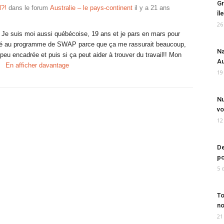
Gr
l?!
dans le forum
Australie – le pays-continent
il y a 21 ans
îl
26
e suis moi aussi québécoise, 19 ans et je pars en mars pour
héré au programme de SWAP parce que ça me rassurait beaucoup,
Na
peu encadrée et puis si ça peut aider à trouver du travail!! Mon
Au
En afficher davantage
19
Nu
vo
12
De
po
5 
To
no
21