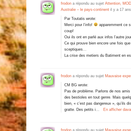
frodon
a répondu au sujet
Attention, MODL
Australie – le pays-continent
il y a 17 ans
Par Toutatis wrote:
Merci pour l’info!
apparemment ce son
coup!
Oui ils ont en parlé aux infos l’autre jo
Ce qui prouve bien encore une fois que L
sceptiques…
La crise des metiers du Batiment en es
frodon
a répondu au sujet
Mauvaise expe
CM BG wrote:
Pas de problème. Parlons de nos amis le
des bestioles en tout genre. Mais quelqu
bien, « c’est pas dangereux », qu’ils d
gratte. Des petits i…
En afficher dav
frodon
a répondu au sujet
Mauvaise expe