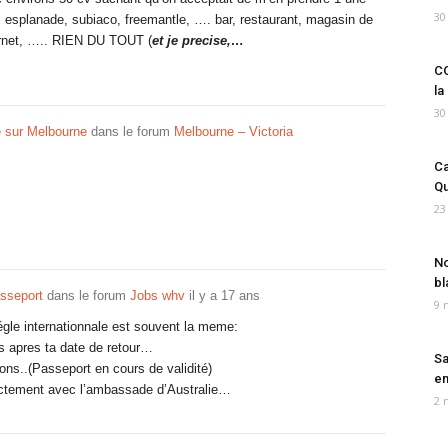
30
ge, esplanade, subiaco, freemantle, …. bar, restaurant, magasin de
ternet, ….. RIEN DU TOUT (
et je precise,…
CO
la
30
e sur Melbourne
dans le forum
Melbourne – Victoria
Ca
Qu
23
No
bl
sseport
dans le forum
Jobs whv
il y a 17 ans
9 
égle internationnale est souvent la meme:
is apres ta date de retour…
Sa
ons..(Passeport en cours de validité)
em
rectement avec l’ambassade d’Australie…
2 