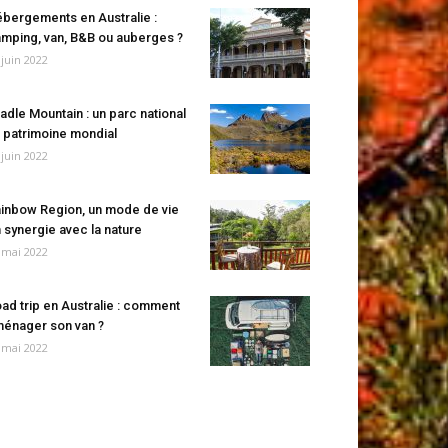
bergements en Australie :
mping, van, B&B ou auberges ?
 juin 2022
adle Mountain : un parc national
 patrimoine mondial
 juin 2022
inbow Region, un mode de vie
 synergie avec la nature
 mai 2022
ad trip en Australie : comment
énager son van ?
 mai 2022