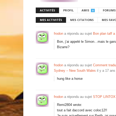
ACTIVITÉS
PROFIL
AMIS
FORUMS
0
MES ACTIVITÉS
MES CITATIONS
MES FAV
frodon
a répondu au sujet
Bon plan taff a 
Bon, j’ai appelé le Simon…mais le gar
Bizarre?
frodon
a répondu au sujet
Comment tradui
Sydney – New South Wales
il y a 17 ans
hung like a horse
frodon
a répondu au sujet
STOP LINTOX 
Remi2804 wrote:
tout a fait daccord avec coloc12!!
Je suis actuellement sur Perth, jai po