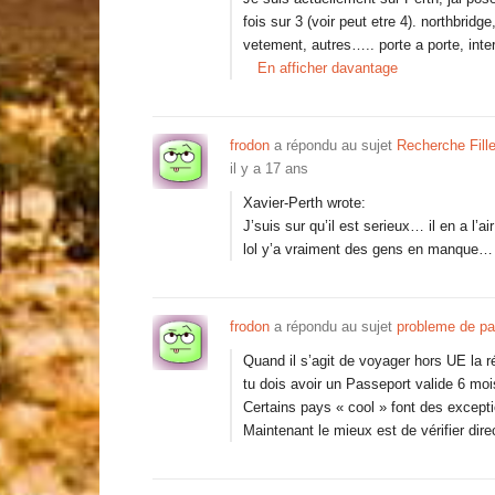
fois sur 3 (voir peut etre 4). northbrid
vetement, autres….. porte a porte, in
En afficher davantage
frodon
a répondu au sujet
Recherche Fill
il y a 17 ans
Xavier-Perth wrote:
J’suis sur qu’il est serieux… il en a l’air
lol y’a vraiment des gens en manque…
frodon
a répondu au sujet
probleme de pa
Quand il s’agit de voyager hors UE la r
tu dois avoir un Passeport valide 6 mo
Certains pays « cool » font des excepti
Maintenant le mieux est de vérifier di