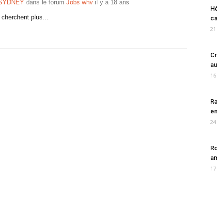
 SYDNEY
dans le forum
Jobs whv
il y a 18 ans
Hé
ne cherchent plus…
ca
21
Cr
au
16
Ra
en
24
Ro
am
17