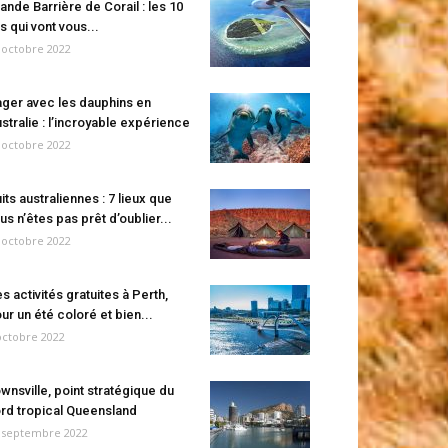
ande Barrière de Corail : les 10
es qui vont vous...
 octobre 2022
ger avec les dauphins en
stralie : l’incroyable expérience
 octobre 2022
its australiennes : 7 lieux que
us n’êtes pas prêt d’oublier...
 octobre 2022
s activités gratuites à Perth,
ur un été coloré et bien...
octobre 2022
wnsville, point stratégique du
rd tropical Queensland
 septembre 2022