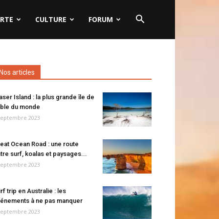
RTE
CULTURE
FORUM
Nos articles
aser Island : la plus grande île de
ble du monde
septembre 2023
eat Ocean Road : une route
tre surf, koalas et paysages...
septembre 2023
rf trip en Australie : les
énements à ne pas manquer
septembre 2023