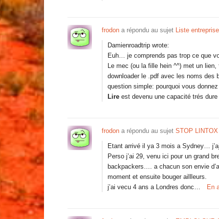
frodon
a répondu au sujet
Liste entrepris
Damienroadtrip wrote:
Euh… je comprends pas trop ce que vo
Le mec (ou la fille hein ^^) met un lien
downloader le .pdf avec les noms des 
question simple: pourquoi vous donne
Lire
est devenu une capacité trés dur
frodon
a répondu au sujet
STOP LINTOX 
Etant arrivé il ya 3 mois a Sydney… j’aj
Perso j’ai 29, venu ici pour un grand br
backpackers…. a chacun son envie d’aus
moment et ensuite bouger aillleurs.
j’ai vecu 4 ans a Londres donc…
En a