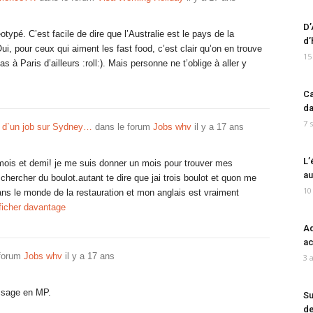
D’
typé. C’est facile de dire que l’Australie est le pays de la
d’
ui, pour ceux qui aiment les fast food, c’est clair qu’on en trouve
15
as à Paris d’ailleurs :roll:). Mais personne ne t’oblige à aller y
Ca
da
7 
 d`un job sur Sydney…
dans le forum
Jobs whv
il y a 17 ans
L’
n mois et demi! je me suis donner un mois pour trouver mes
au
chercher du boulot.autant te dire que jai trois boulot et quon me
10
ans le monde de la restauration et mon anglais est vraiment
ficher davantage
Ad
ac
 forum
Jobs whv
il y a 17 ans
3 
ssage en MP.
Su
de