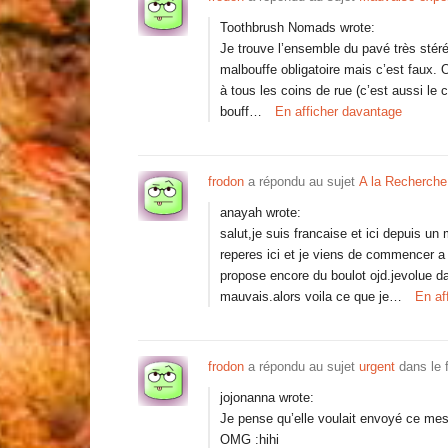
Toothbrush Nomads wrote:
Je trouve l’ensemble du pavé très stéréo
malbouffe obligatoire mais c’est faux. O
à tous les coins de rue (c’est aussi le c
bouff…
En afficher davantage
frodon
a répondu au sujet
A la Recherche
anayah wrote:
salut,je suis francaise et ici depuis u
reperes ici et je viens de commencer a 
propose encore du boulot ojd.jevolue d
mauvais.alors voila ce que je…
En af
frodon
a répondu au sujet
urgent
dans le
jojonanna wrote:
Je pense qu’elle voulait envoyé ce me
OMG :hihi