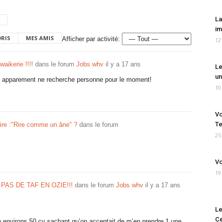
La
im
ORIS
MES AMIS
Afficher par activité:
12
waikerie !!!!
dans le forum
Jobs whv
il y a 17 ans
Le
un
s apparement ne recherche personne pour le moment!
10
Vo
Te
re :"Rire comme un âne" ?
dans le forum
25
Vo
19
PAS DE TAF EN OZIE!!!
dans le forum
Jobs whv
il y a 17 ans
Le
Ce
se environs 50 cv sachant qu’on acceptait de m’en prendre 1 une