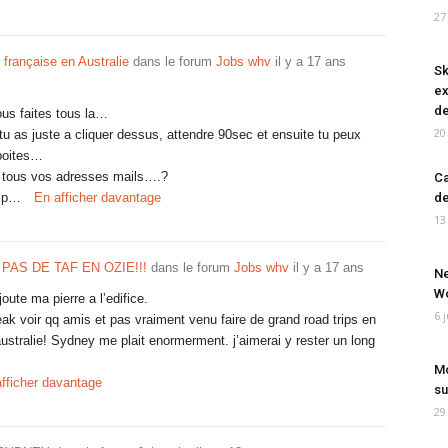
27
e française en Australie
dans le forum
Jobs whv
il y a 17 ans
Sk
ex
de
us faites tous la…
20
, tu as juste a cliquer dessus, attendre 90sec et ensuite tu peux
boites…
z tous vos adresses mails….?
Ca
e p…
En afficher davantage
de
13
PAS DE TAF EN OZIE!!!
dans le forum
Jobs whv
il y a 17 ans
Ne
Wo
oute ma pierre a l’edifice.
6 
eak voir qq amis et pas vraiment venu faire de grand road trips en
tralie! Sydney me plait enormerment. j’aimerai y rester un long
Mo
fficher davantage
su
29