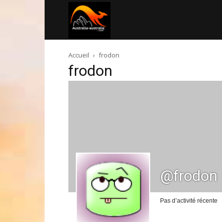
Australia-
Accueil
frodon
australie.com
frodon
@frodon
Pas d’activité récente