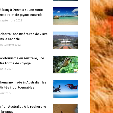
Albany à Denmark : une route
histoire et de joyaux naturels
 septembre 2022
nberra : nos itinéraires de visite
ns la capitale
septembre 2022
écotourisme en Australie, une
tre forme de voyage
 août 2022
rénaline made in Australie : les
tivités incontournables
août 2022
rf en Australie : A la recherche
 la vague...