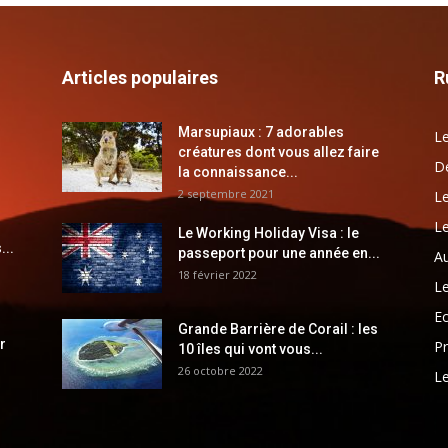
Articles populaires
R
Marsupiaux : 7 adorables
Le
créatures dont vous allez faire
Dé
la connaissance...
2 septembre 2021
Le
Le
Le Working Holiday Visa : le
...
passeport pour une année en...
Au
18 février 2022
Le
E
Grande Barrière de Corail : les
r
Pr
10 îles qui vont vous...
26 octobre 2022
Le