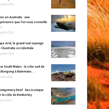
 juillet 2022
ier en Australie : une
périence que l’on vous conseille
...
 juillet 2022
pe Arid, le grand sud sauvage
 l’Australie occidentale
 juillet 2022
w South Wales : la côte sud de
llongong à Batemans...
juillet 2022
ntgomery Reef : lieu iconique
r la côte du Kimberley
 juin 2022