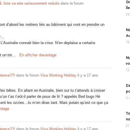
Gr
 liste va etre serieusement reduite
dans le forum
îl
26
t d’abord les métiers liés au bâtiment qui vont en prendre un
Na
Au
ur…
19
’Australie connait bien la crise. N’en deplaise a certains
t un tré…
En afficher davantage
Nu
vo
12
rience??!
dans le forum
Visa Working Holiday
il y a 17 ans
De
s bêtes. En allant en Australie, bien sur tu t’attends à croiser
po
’un t’as t’eût-il parler de poux de lit ? appelés Bed bugs Hé
5 
isent les ozzies…tu m’en diras tant. Mais putain qu’est ce que ça
antage
To
no
21
rience??!
dans le forum
Visa Working Holiday
il y a 17 ans