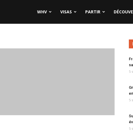
WHV
VISAS
PARTIR
DÉCOUVE
Fr
sa
5 
Gr
en
5 
Su
év
5 