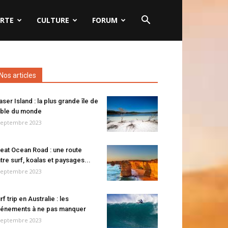
RTE
CULTURE
FORUM
Nos articles
aser Island : la plus grande île de
ble du monde
septembre 2023
eat Ocean Road : une route
tre surf, koalas et paysages...
septembre 2023
rf trip en Australie : les
énements à ne pas manquer
septembre 2023