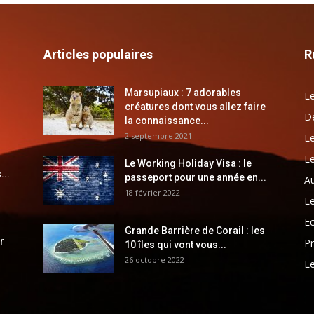
Articles populaires
R
Marsupiaux : 7 adorables
Le
créatures dont vous allez faire
Dé
la connaissance...
2 septembre 2021
Le
Le
Le Working Holiday Visa : le
...
passeport pour une année en...
Au
18 février 2022
Le
E
Grande Barrière de Corail : les
r
Pr
10 îles qui vont vous...
26 octobre 2022
Le