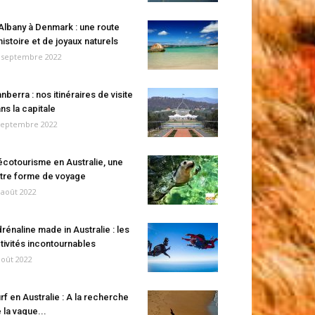
Albany à Denmark : une route
histoire et de joyaux naturels
 septembre 2022
nberra : nos itinéraires de visite
ns la capitale
septembre 2022
écotourisme en Australie, une
tre forme de voyage
 août 2022
rénaline made in Australie : les
tivités incontournables
août 2022
rf en Australie : A la recherche
 la vague...