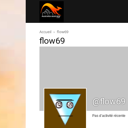
Australia-
Accueil
flow69
australie.com
flow69
@flow69
Pas d’activité récente