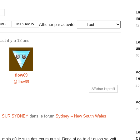
La
im
ORIS
MES AMIS
Afficher par activité:
12
tact
il y a 12 ans
Le
un
10
Vo
flow69
Te
@flow69
25
Afficher le profil
Vo
19
 SUR SYDNEY
dans le forum
Sydney – New South Wales
Le
Ce
mois où je suis des cours aussi. Donc si ça te dit qu’on se voit