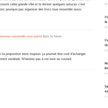
30
découvrir cette grande ville et te donner quelques astuces c’est
onc pourquoi pas organiser des trucs tous ensemble aussi.
CO
la
30
n nouveau camarade vous prend
dans le forum
Ca
Qu
23
 ta proposition tiens toujours ça pourrait être cool d’échanger
ement vendredi. N’hésites pas à me tenir au courant.
No
bl
9 
Sa
em
2 