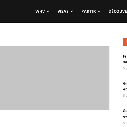
WHV
VISAS
PARTIR
DÉCOUVE
Fr
sa
5 
Gr
en
5 
Su
év
5 