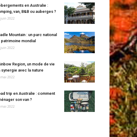
bergements en Australie :
mping, van, B&B ou auberges ?
 juin 2022
adle Mountain : un parc national
 patrimoine mondial
 juin 2022
inbow Region, un mode de vie
 synergie avec la nature
 mai 2022
ad trip en Australie : comment
énager son van ?
 mai 2022