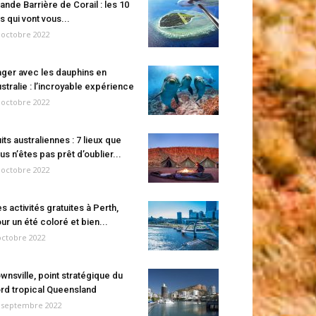
ande Barrière de Corail : les 10
es qui vont vous...
 octobre 2022
ger avec les dauphins en
stralie : l’incroyable expérience
 octobre 2022
its australiennes : 7 lieux que
us n’êtes pas prêt d’oublier...
 octobre 2022
s activités gratuites à Perth,
ur un été coloré et bien...
octobre 2022
wnsville, point stratégique du
rd tropical Queensland
 septembre 2022