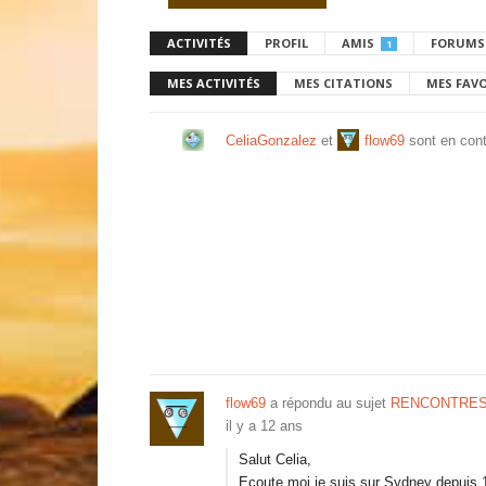
ACTIVITÉS
PROFIL
AMIS
FORUMS
1
MES ACTIVITÉS
MES CITATIONS
MES FAV
CeliaGonzalez
et
flow69
sont en con
flow69
a répondu au sujet
RENCONTRES
il y a 12 ans
Salut Celia,
Ecoute moi je suis sur Sydney depuis 1 