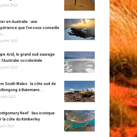
 juillet 2022
ier en Australie : une
périence que l’on vous conseille
...
 juillet 2022
pe Arid, le grand sud sauvage
 l’Australie occidentale
 juillet 2022
w South Wales : la côte sud de
llongong à Batemans...
juillet 2022
ntgomery Reef : lieu iconique
r la côte du Kimberley
 juin 2022