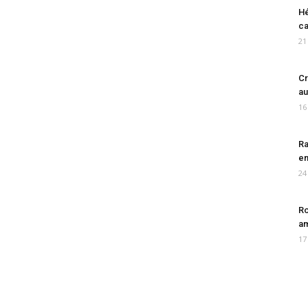
Hé
ca
21
Cr
au
16
Ra
en
24
Ro
am
17