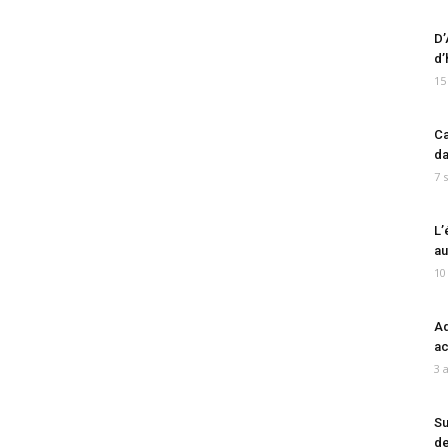
D’
d’
15
Ca
da
7 
L’
au
10
Ad
ac
3 
Su
de