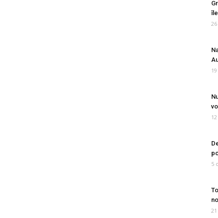
Gr
îl
26
Na
Au
19
Nu
vo
12
De
po
5 
To
no
21