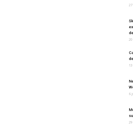
27
Sk
ex
de
20
Ca
de
13
Ne
Wo
6 
Mo
su
29