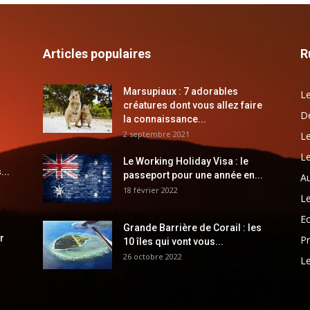
Articles populaires
R
Marsupiaux : 7 adorables
Le
créatures dont vous allez faire
Dé
la connaissance...
2 septembre 2021
Le
Le
Le Working Holiday Visa : le
...
passeport pour une année en...
Au
18 février 2022
Le
E
Grande Barrière de Corail : les
r
Pr
10 îles qui vont vous...
26 octobre 2022
Le