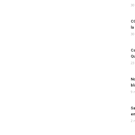
30
CO
la
30
Ca
Qu
23
No
bl
9 
Sa
em
2 