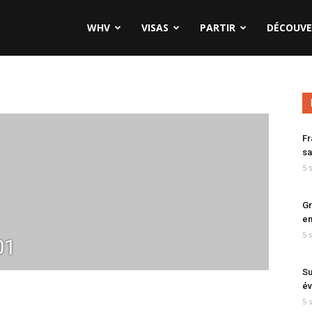
WHV
VISAS
PARTIR
DÉCOUVE
Fr
sa
5 
Gr
en
5 
01
Su
év
5 