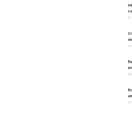
Hé
ca
21
Cr
au
16
Ra
en
24
Ro
am
17