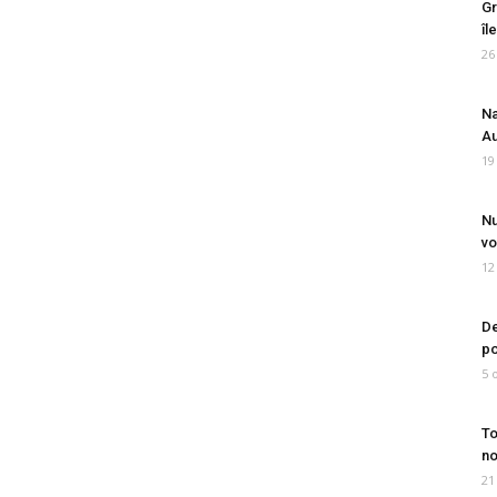
Gr
îl
26
Na
Au
19
Nu
vo
12
De
po
5 
To
no
21