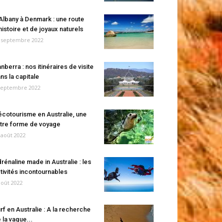
Albany à Denmark : une route
histoire et de joyaux naturels
 septembre 2022
nberra : nos itinéraires de visite
ns la capitale
septembre 2022
écotourisme en Australie, une
tre forme de voyage
 août 2022
rénaline made in Australie : les
tivités incontournables
août 2022
rf en Australie : A la recherche
 la vague...