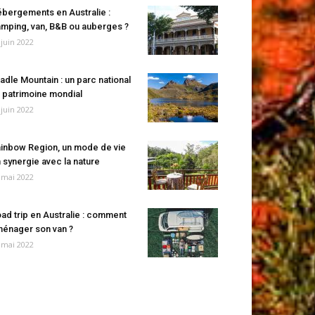
bergements en Australie :
mping, van, B&B ou auberges ?
 juin 2022
adle Mountain : un parc national
 patrimoine mondial
 juin 2022
inbow Region, un mode de vie
 synergie avec la nature
 mai 2022
ad trip en Australie : comment
énager son van ?
 mai 2022