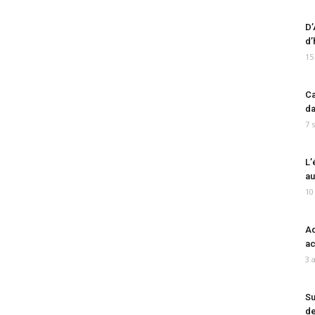
D’
d’
15
Ca
da
7 
L’
au
10
Ad
ac
3 
Su
de