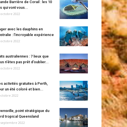
ande Barrière de Corail : les 10
es qui vont vous...
 octobre 2022
ger avec les dauphins en
stralie : l’incroyable expérience
 octobre 2022
its australiennes : 7 lieux que
us n’êtes pas prêt d’oublier...
 octobre 2022
s activités gratuites à Perth,
ur un été coloré et bien...
octobre 2022
wnsville, point stratégique du
rd tropical Queensland
 septembre 2022