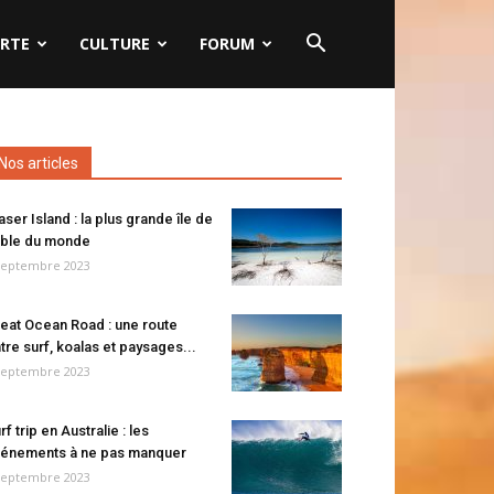
RTE
CULTURE
FORUM
Nos articles
aser Island : la plus grande île de
ble du monde
septembre 2023
eat Ocean Road : une route
tre surf, koalas et paysages...
septembre 2023
rf trip en Australie : les
énements à ne pas manquer
septembre 2023