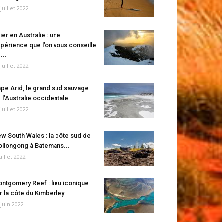
 juillet 2022
ier en Australie : une
périence que l’on vous conseille
...
 juillet 2022
pe Arid, le grand sud sauvage
 l’Australie occidentale
 juillet 2022
w South Wales : la côte sud de
llongong à Batemans...
juillet 2022
ntgomery Reef : lieu iconique
r la côte du Kimberley
 juin 2022