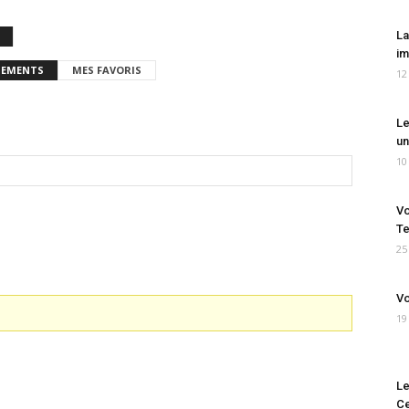
La
im
EMENTS
MES FAVORIS
12
Le
un
10
Vo
Te
25
Vo
19
Le
Ce