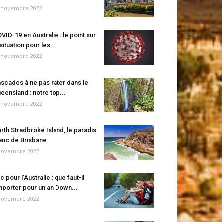
 novembre 2022
VID-19 en Australie : le point sur
 situation pour les...
 novembre 2022
scades à ne pas rater dans le
eensland : notre top...
 novembre 2022
rth Stradbroke Island, le paradis
anc de Brisbane
novembre 2022
c pour l’Australie : que faut-il
porter pour un an Down...
novembre 2022