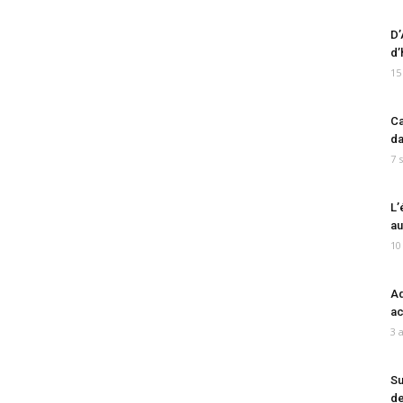
D’
d’
15
Ca
da
7 
L’
au
10
Ad
ac
3 
Su
de