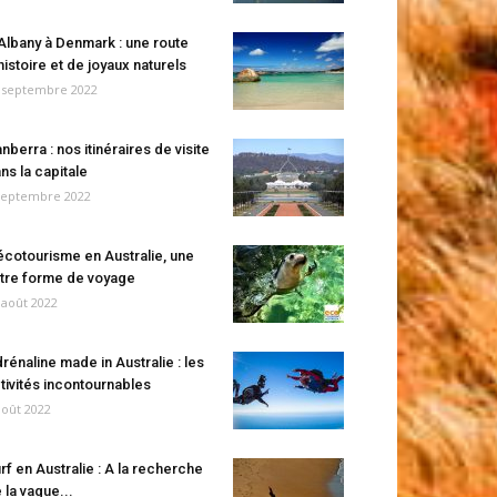
Albany à Denmark : une route
histoire et de joyaux naturels
 septembre 2022
nberra : nos itinéraires de visite
ns la capitale
septembre 2022
écotourisme en Australie, une
tre forme de voyage
 août 2022
rénaline made in Australie : les
tivités incontournables
août 2022
rf en Australie : A la recherche
 la vague...