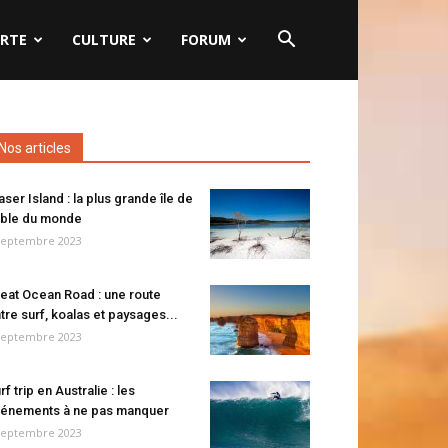
RTE
CULTURE
FORUM
Nos articles
aser Island : la plus grande île de
ble du monde
septembre 2023
eat Ocean Road : une route
tre surf, koalas et paysages...
septembre 2023
rf trip en Australie : les
énements à ne pas manquer
septembre 2023