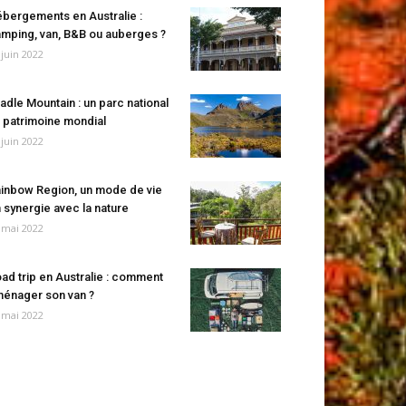
bergements en Australie :
mping, van, B&B ou auberges ?
 juin 2022
adle Mountain : un parc national
 patrimoine mondial
 juin 2022
inbow Region, un mode de vie
 synergie avec la nature
 mai 2022
ad trip en Australie : comment
énager son van ?
 mai 2022