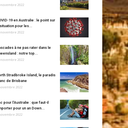
 novembre 2022
VID-19 en Australie : le point sur
 situation pour les...
 novembre 2022
scades à ne pas rater dans le
eensland : notre top...
 novembre 2022
rth Stradbroke Island, le paradis
anc de Brisbane
novembre 2022
c pour l’Australie : que faut-il
porter pour un an Down...
novembre 2022