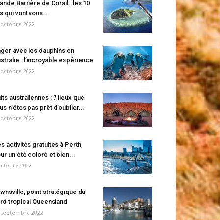
ande Barrière de Corail : les 10
es qui vont vous...
 octobre 2022
ger avec les dauphins en
stralie : l’incroyable expérience
 octobre 2022
its australiennes : 7 lieux que
us n’êtes pas prêt d’oublier...
 octobre 2022
s activités gratuites à Perth,
ur un été coloré et bien...
octobre 2022
wnsville, point stratégique du
rd tropical Queensland
 septembre 2022