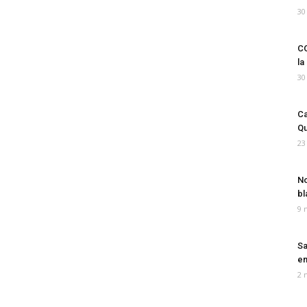
30
CO
la
30
Ca
Qu
23
No
bl
9 
Sa
em
2 