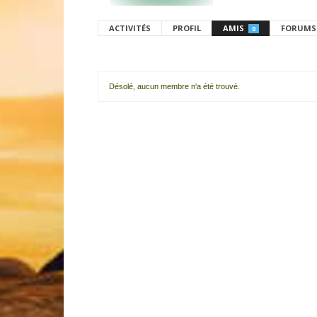
ACTIVITÉS
PROFIL
AMIS
FORUMS
0
Désolé, aucun membre n'a été trouvé.
Mes
amis