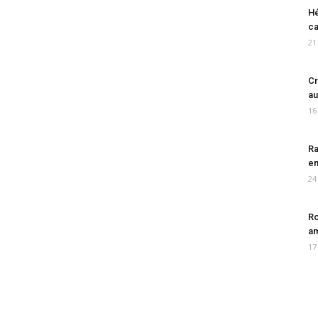
Hé
ca
21
Cr
au
16
Ra
en
24
Ro
am
17