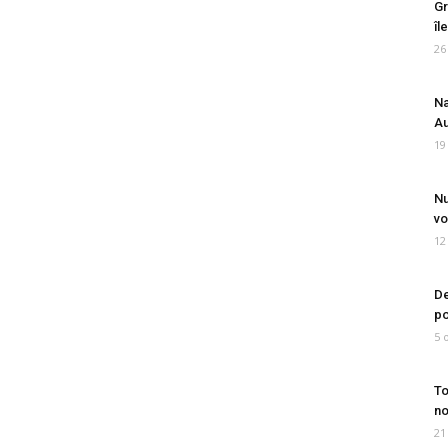
Gr
îl
26
Na
Au
19
Nu
vo
12
De
po
5 
To
no
21