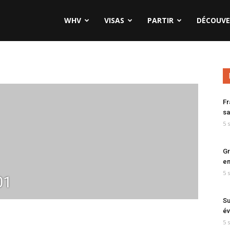
WHV
VISAS
PARTIR
DÉCOUVE
Fr
sa
5 
Gr
en
5 
01
Su
év
5 