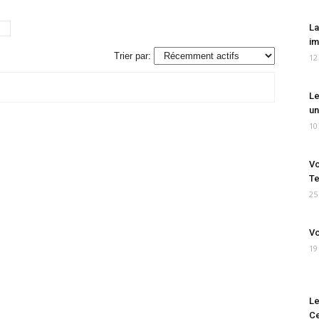
La
im
Trier par:
12
Le
un
10
Vo
Te
25
Vo
19
Le
Ce