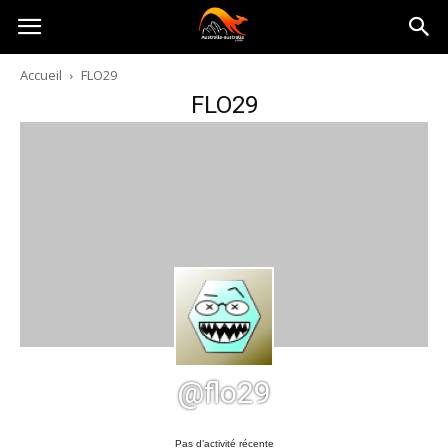
Australia-
Accueil
FLO29
FLO29
australie.com
@flo29
Pas d’activité récente