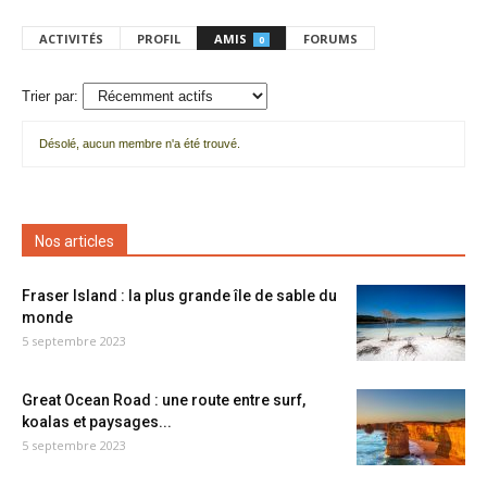
ACTIVITÉS
PROFIL
AMIS
FORUMS
0
Trier par:
Désolé, aucun membre n'a été trouvé.
Mes
amis
Nos articles
Fraser Island : la plus grande île de sable du
monde
5 septembre 2023
Great Ocean Road : une route entre surf,
koalas et paysages...
5 septembre 2023