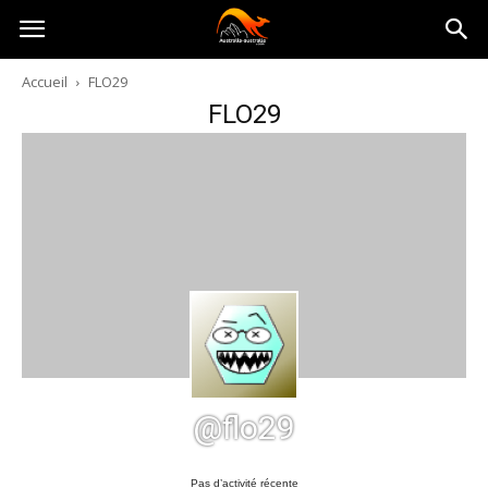
Australia-
Accueil
FLO29
FLO29
australie.com
@flo29
Pas d’activité récente