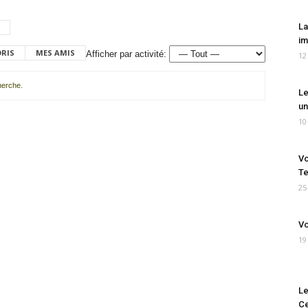
La
im
ORIS
MES AMIS
Afficher par activité:
12
cherche.
Le
un
10
Vo
Te
25
Vo
19
Le
Ce