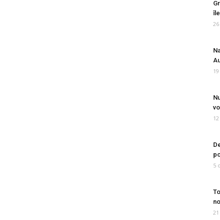
Gr
îl
26
Na
Au
19
Nu
vo
12
De
po
5 
To
no
21