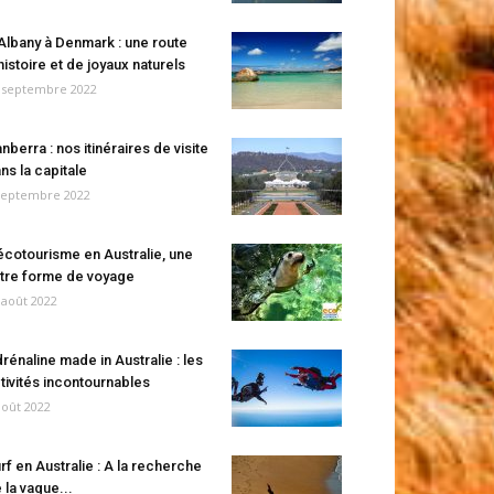
Albany à Denmark : une route
histoire et de joyaux naturels
 septembre 2022
nberra : nos itinéraires de visite
ns la capitale
septembre 2022
écotourisme en Australie, une
tre forme de voyage
 août 2022
rénaline made in Australie : les
tivités incontournables
août 2022
rf en Australie : A la recherche
 la vague...