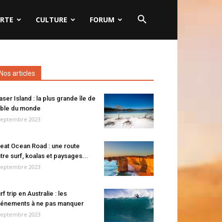
RTE
CULTURE
FORUM
Nos articles
aser Island : la plus grande île de
ble du monde
septembre 2023
eat Ocean Road : une route
tre surf, koalas et paysages...
septembre 2023
rf trip en Australie : les
énements à ne pas manquer
septembre 2023