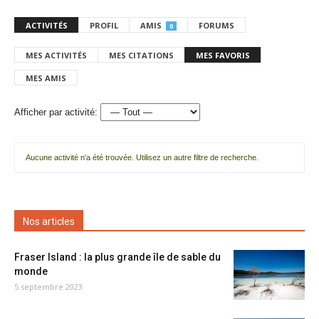
ACTIVITÉS
PROFIL
AMIS
FORUMS
0
MES ACTIVITÉS
MES CITATIONS
MES FAVORIS
MES AMIS
Afficher par activité:
Aucune activité n'a été trouvée. Utilisez un autre filtre de recherche.
Nos articles
Fraser Island : la plus grande île de sable du
monde
5 septembre 2023