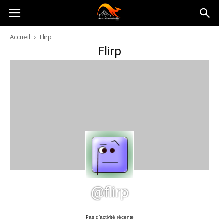
Australia-
Accueil
Flirp
Flirp
australie.com
@flirp
Pas d’activité récente