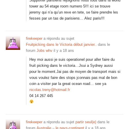
Supporter parisiens rejoignons nous tous dans la world
tower au 54 etage room numero 5!!! ici se trouve
jeremy qui n’a qu’un reve en tete, se faire prendre les
fesses par un tas de parisiens… Alez paris!!!
firekeeper
a répondu au sujet
Fruitpicking dans le Victoria début janvier..
dans le
forum
Jobs whv
il y a 18 ans
Hey moi aussi je suis operationel pour aller faire du
fruit picking dans le victoria…Jsui a Sydney aussi
pour le moment.Jai pas de moyen de transport mais si
vous voulez faire des stops jconnais pas mal de bon
coin a visiter par la great ocean road… see ya
nicolas.treny@hotmail.fr
04 14 267 445
firekeeper
a répondu au sujet
partir seul(e)
dans le
forum
Australie – le pays-continent
il y a 18 ans