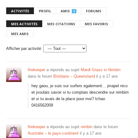
ACTIVITÉS
PROFIL
AMIS
FORUMS
0
MES ACTIVITÉS
MES CITATIONS
MES FAVORIS
MES AMIS
Afficher par activité:
firekeeper
a répondu au sujet
Mardi Grass in Nimbin
dans le forum
Brisbane – Queensland
il y a 17 ans
hey gaou, je suis sur surfers egalement… jmapel nico
et jvoulais savoir si tu comptais descendre sur nimbim
et si tu avais de la place pour moi? tchao
0416562009
firekeeper
a répondu au sujet
nimbin
dans le forum
Australie – le pays-continent
il y a 17 ans