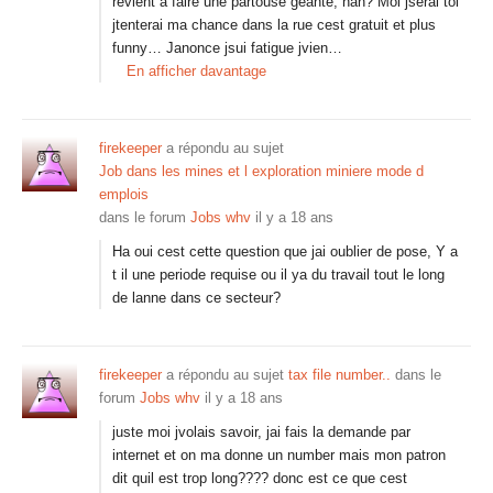
revient a faire une partouse geante, nan? Moi jserai toi
jtenterai ma chance dans la rue cest gratuit et plus
funny… Janonce jsui fatigue jvien…
En afficher davantage
firekeeper
a répondu au sujet
Job dans les mines et l exploration miniere mode d
emplois
dans le forum
Jobs whv
il y a 18 ans
Ha oui cest cette question que jai oublier de pose, Y a
t il une periode requise ou il ya du travail tout le long
de lanne dans ce secteur?
firekeeper
a répondu au sujet
tax file number..
dans le
forum
Jobs whv
il y a 18 ans
juste moi jvolais savoir, jai fais la demande par
internet et on ma donne un number mais mon patron
dit quil est trop long???? donc est ce que cest