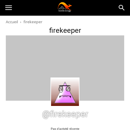
Australia-
Accueil
firekeeper
firekeeper
australie.com
@firekeeper
Pas d’activité récente