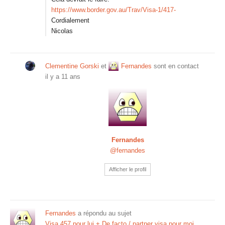
https://www.border.gov.au/Trav/Visa-1/417-
Cordialement
Nicolas
Clementine Gorski
et
Fernandes
sont en contact
il y a 11 ans
Fernandes
@fernandes
Afficher le profil
Fernandes
a répondu au sujet
Visa 457 pour lui + De facto / partner visa pour moi