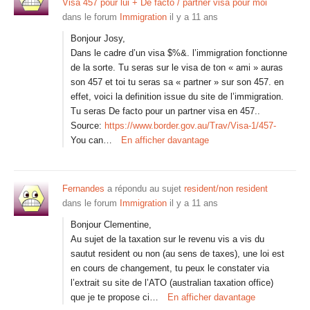
Visa 457 pour lui + De facto / partner visa pour moi
dans le forum
Immigration
il y a 11 ans
Bonjour Josy,
Dans le cadre d’un visa $%&. l’immigration fonctionne
de la sorte. Tu seras sur le visa de ton « ami » auras
son 457 et toi tu seras sa « partner » sur son 457. en
effet, voici la definition issue du site de l’immigration.
Tu seras De facto pour un partner visa en 457..
Source:
https://www.border.gov.au/Trav/Visa-1/457-
You can…
En afficher davantage
Fernandes
a répondu au sujet
resident/non resident
dans le forum
Immigration
il y a 11 ans
Bonjour Clementine,
Au sujet de la taxation sur le revenu vis a vis du
sautut resident ou non (au sens de taxes), une loi est
en cours de changement, tu peux le constater via
l’extrait su site de l’ATO (australian taxation office)
que je te propose ci…
En afficher davantage