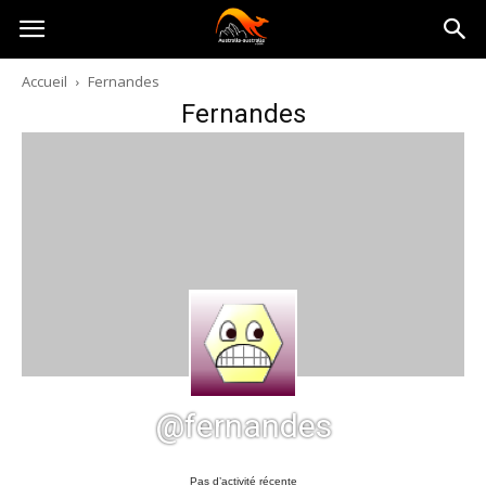
Australia-
Accueil
Fernandes
Fernandes
australie.com
@fernandes
Pas d’activité récente