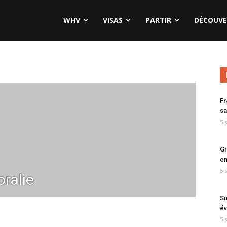
WHV
VISAS
PARTIR
DÉCOUVE
Fr
sa
5 
Gr
en
5 
ralie
Su
év
5 