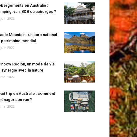
bergements en Australie :
mping, van, B&B ou auberges ?
 juin 2022
adle Mountain : un parc national
 patrimoine mondial
 juin 2022
inbow Region, un mode de vie
 synergie avec la nature
 mai 2022
ad trip en Australie : comment
énager son van ?
 mai 2022