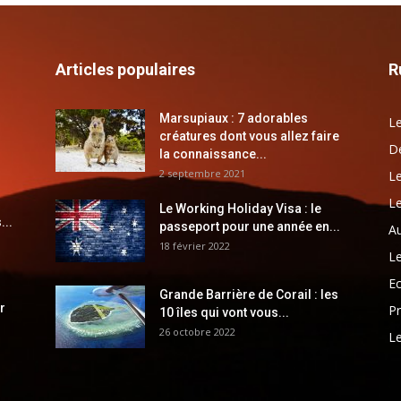
Articles populaires
R
Marsupiaux : 7 adorables
Le
créatures dont vous allez faire
Dé
la connaissance...
2 septembre 2021
Le
Le
Le Working Holiday Visa : le
...
passeport pour une année en...
Au
18 février 2022
Le
E
Grande Barrière de Corail : les
r
Pr
10 îles qui vont vous...
26 octobre 2022
Le