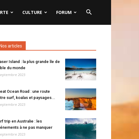
RTE
CULTURE
FORUM
Nos articles
aser Island : la plus grande île de
ble du monde
septembre 2023
eat Ocean Road : une route
tre surf, koalas et paysages...
septembre 2023
rf trip en Australie : les
énements à ne pas manquer
septembre 2023