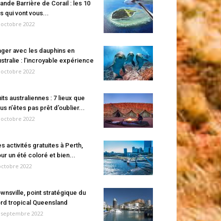
ande Barrière de Corail : les 10
es qui vont vous...
 octobre 2022
ger avec les dauphins en
stralie : l’incroyable expérience
 octobre 2022
its australiennes : 7 lieux que
us n’êtes pas prêt d’oublier...
 octobre 2022
s activités gratuites à Perth,
ur un été coloré et bien...
octobre 2022
wnsville, point stratégique du
rd tropical Queensland
 septembre 2022