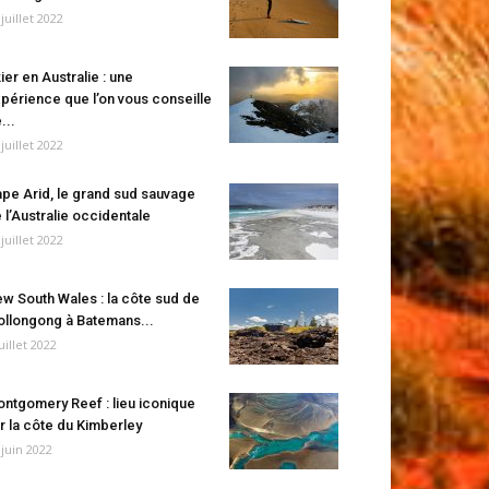
 juillet 2022
ier en Australie : une
périence que l’on vous conseille
...
 juillet 2022
pe Arid, le grand sud sauvage
 l’Australie occidentale
 juillet 2022
w South Wales : la côte sud de
llongong à Batemans...
juillet 2022
ntgomery Reef : lieu iconique
r la côte du Kimberley
 juin 2022