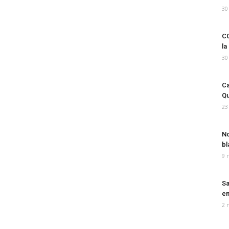
30
CO
la
30
Ca
Qu
23
No
bl
9 
Sa
em
2 