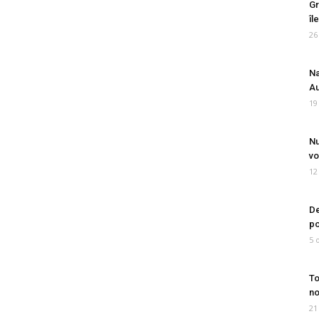
Gr
îl
26
Na
Au
19
Nu
vo
12
De
po
5 
To
no
21