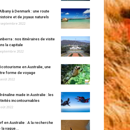
Albany à Denmark : une route
histoire et de joyaux naturels
 septembre 2022
nberra : nos itinéraires de visite
ns la capitale
septembre 2022
écotourisme en Australie, une
tre forme de voyage
 août 2022
rénaline made in Australie : les
tivités incontournables
août 2022
rf en Australie : A la recherche
 la vague...