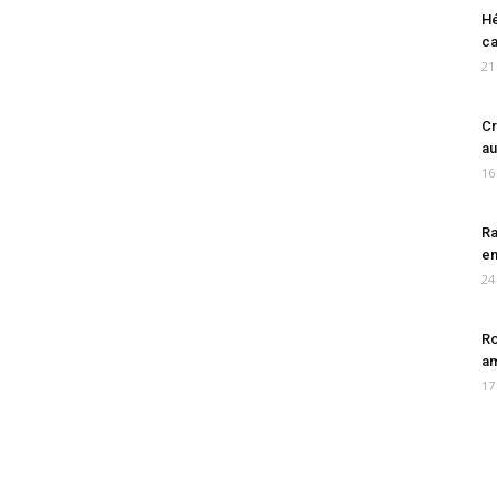
Hé
ca
21
Cr
au
16
Ra
en
24
Ro
am
17