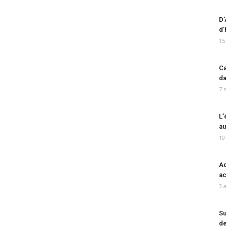
D’
d’
15
Ca
da
7 
L’
au
10
Ad
ac
3 
Su
de