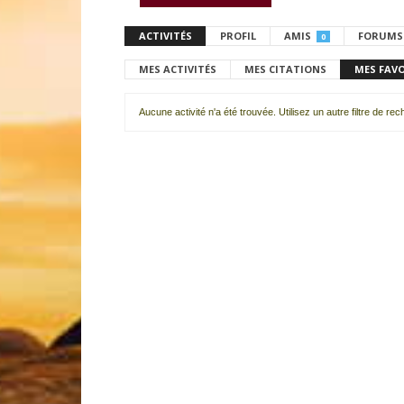
ACTIVITÉS
PROFIL
AMIS
FORUMS
0
MES ACTIVITÉS
MES CITATIONS
MES FAV
Aucune activité n'a été trouvée. Utilisez un autre filtre de re