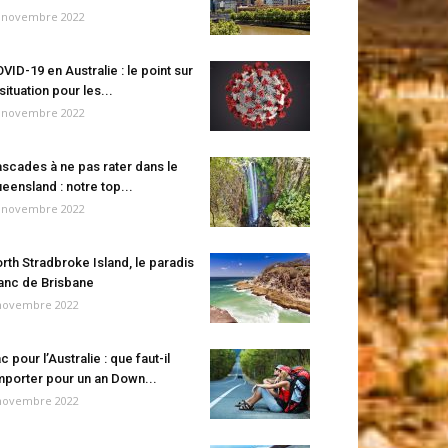
 novembre 2022
VID-19 en Australie : le point sur
 situation pour les...
 novembre 2022
scades à ne pas rater dans le
eensland : notre top...
 novembre 2022
rth Stradbroke Island, le paradis
anc de Brisbane
novembre 2022
c pour l’Australie : que faut-il
porter pour un an Down...
novembre 2022