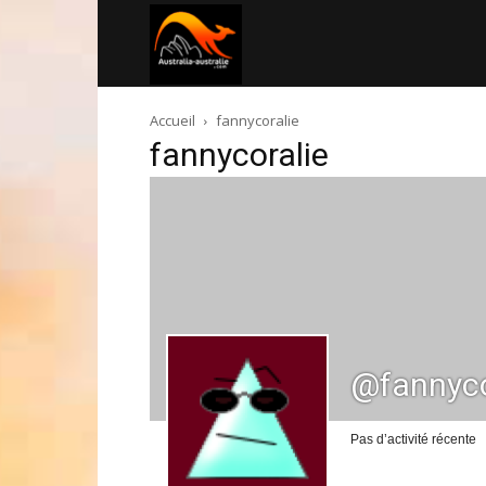
Australia-
Accueil
fannycoralie
australie.com
fannycoralie
@fannyco
Pas d’activité récente