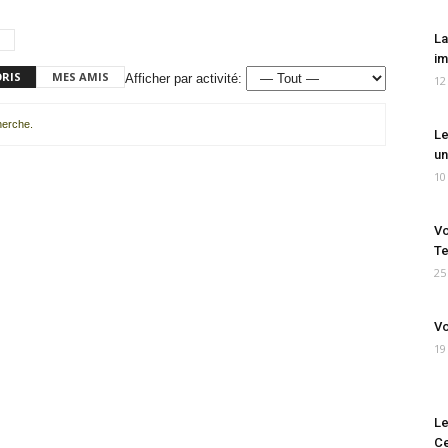
La
im
ORIS
MES AMIS
Afficher par activité:
12
cherche.
Le
un
10
Vo
Te
25
Vo
19
Le
Ce