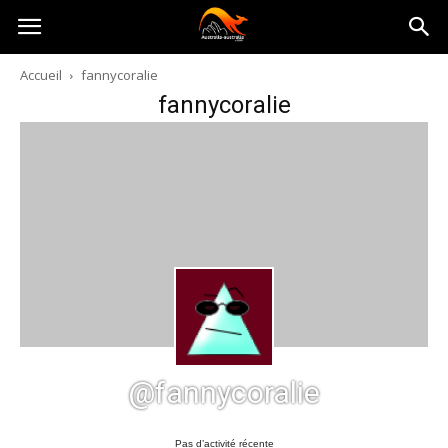
Australia-
Accueil
fannycoralie
fannycoralie
australie.com
@fannycoralie
Pas d’activité récente