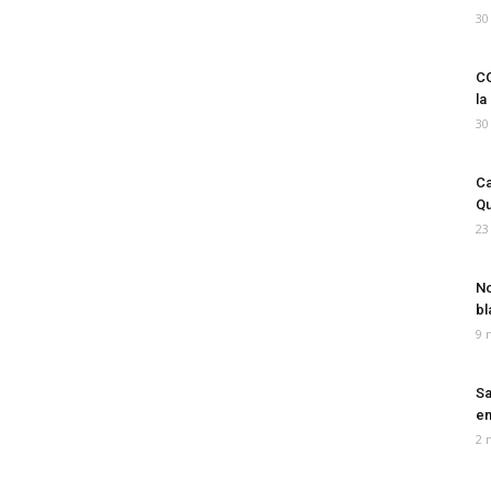
30
CO
la
30
Ca
Qu
23
No
bl
9 
Sa
em
2 