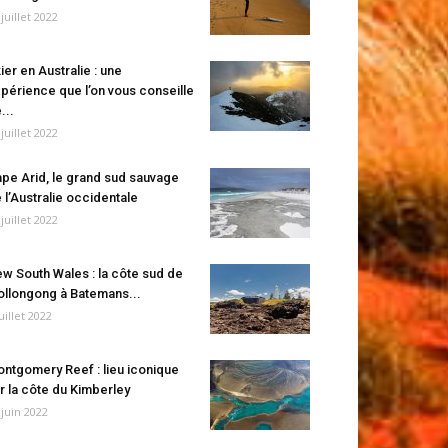
 juillet 2022
ier en Australie : une
périence que l’on vous conseille
...
 juillet 2022
pe Arid, le grand sud sauvage
 l’Australie occidentale
 juillet 2022
w South Wales : la côte sud de
llongong à Batemans...
juillet 2022
ntgomery Reef : lieu iconique
r la côte du Kimberley
 juin 2022