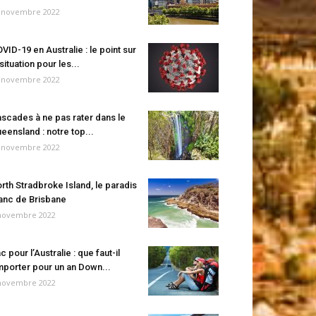
 novembre 2022
VID-19 en Australie : le point sur
 situation pour les...
 novembre 2022
scades à ne pas rater dans le
eensland : notre top...
 novembre 2022
rth Stradbroke Island, le paradis
anc de Brisbane
novembre 2022
c pour l’Australie : que faut-il
porter pour un an Down...
novembre 2022