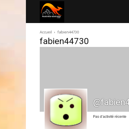
Australia-
Accueil
fabien44730
australie.com
fabien44730
@fabien
Pas d’activité récente