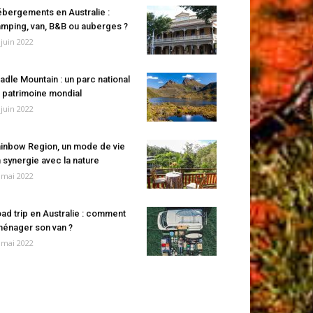
bergements en Australie :
mping, van, B&B ou auberges ?
 juin 2022
adle Mountain : un parc national
 patrimoine mondial
 juin 2022
inbow Region, un mode de vie
 synergie avec la nature
 mai 2022
ad trip en Australie : comment
énager son van ?
 mai 2022