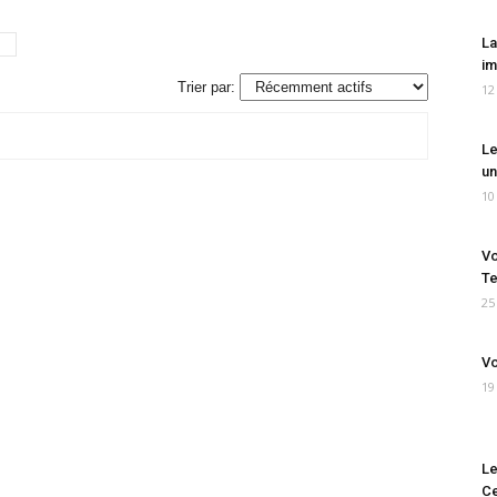
La
im
Trier par:
12
Le
un
10
Vo
Te
25
Vo
19
Le
Ce