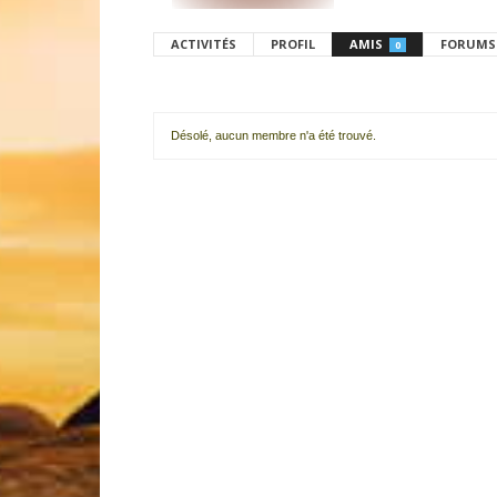
ACTIVITÉS
PROFIL
AMIS
FORUMS
0
Désolé, aucun membre n'a été trouvé.
Mes
amis