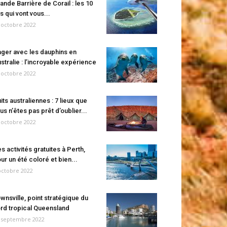
ande Barrière de Corail : les 10
es qui vont vous...
 octobre 2022
ger avec les dauphins en
stralie : l’incroyable expérience
 octobre 2022
its australiennes : 7 lieux que
us n’êtes pas prêt d’oublier...
 octobre 2022
s activités gratuites à Perth,
ur un été coloré et bien...
octobre 2022
wnsville, point stratégique du
rd tropical Queensland
 septembre 2022