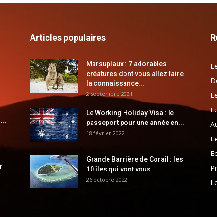
Articles populaires
R
Marsupiaux : 7 adorables
Le
créatures dont vous allez faire
Dé
la connaissance...
2 septembre 2021
Le
Le
Le Working Holiday Visa : le
...
passeport pour une année en...
Au
18 février 2022
Le
E
Grande Barrière de Corail : les
r
Pr
10 îles qui vont vous...
26 octobre 2022
Le