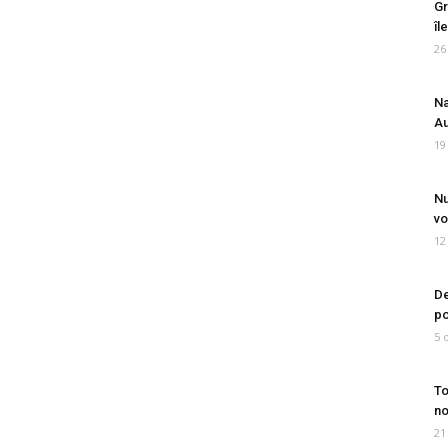
Gr
îl
26
Na
Au
19
Nu
vo
12
De
po
5 
To
no
21