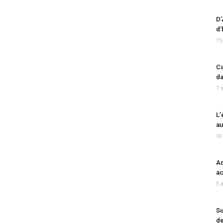
D’
d’
15
Ca
da
7 
L’
au
10
Ad
ac
3 
Su
de