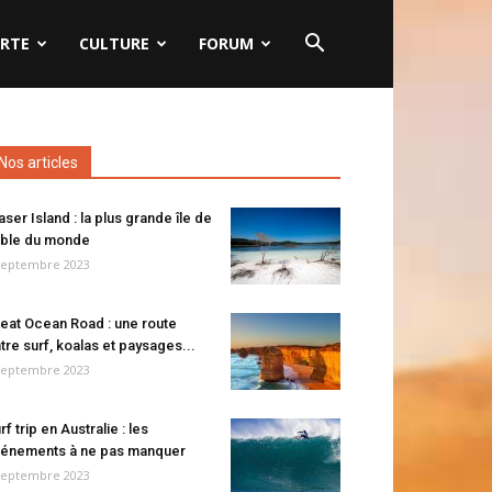
RTE
CULTURE
FORUM
Nos articles
aser Island : la plus grande île de
ble du monde
septembre 2023
eat Ocean Road : une route
tre surf, koalas et paysages...
septembre 2023
rf trip en Australie : les
énements à ne pas manquer
septembre 2023