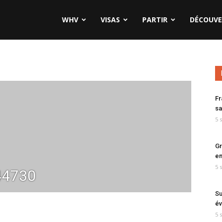
WHV
VISAS
PARTIR
DÉCOUVE
Fr
sa
5 
Gr
en
5 
44730
Su
év
5 