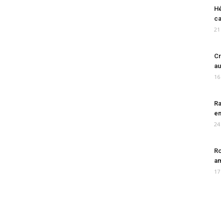
Hé
ca
21
Cr
au
16
Ra
en
24
Ro
am
17