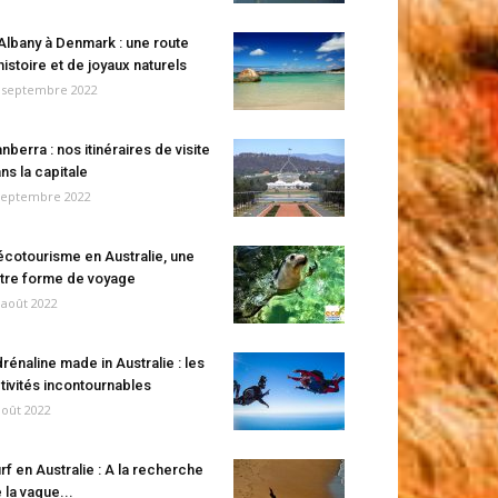
Albany à Denmark : une route
histoire et de joyaux naturels
 septembre 2022
nberra : nos itinéraires de visite
ns la capitale
septembre 2022
écotourisme en Australie, une
tre forme de voyage
 août 2022
rénaline made in Australie : les
tivités incontournables
août 2022
rf en Australie : A la recherche
 la vague...