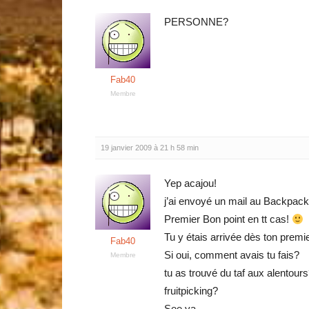
PERSONNE?
Fab40
Membre
19 janvier 2009 à 21 h 58 min
Yep acajou!
j’ai envoyé un mail au Backpacker
Premier Bon point en tt cas!
Tu y étais arrivée dès ton premie
Fab40
Si oui, comment avais tu fais?
Membre
tu as trouvé du taf aux alentours
fruitpicking?
See ya