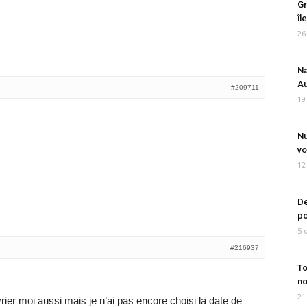
Gr
îl
26
Na
Au
#209711
19
Nu
vo
12
De
po
5 
#216937
To
no
21
évrier moi aussi mais je n’ai pas encore choisi la date de