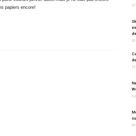
27
les papiers encore!
Sk
ex
de
20
Ca
de
13
Ne
Wo
6 
Mo
su
29