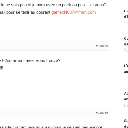
! Je ne sais pas si je pars avec un pack ou pas… et vous?
D’
il pour se tenir au courant
garfield4087@msn.com
d’
15
Ca
da
#218166
7 
 WEP?comment avez vous trouvé?
L’
!!
au
10
Ad
ac
3 
#218959
Su
de
ai partir courant janvier aussi mais je ne sais pas encore