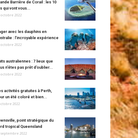
ande Barrière de Corail : les 10
es qui vont vous...
 octobre 2022
ger avec les dauphins en
stralie : l’incroyable expérience
 octobre 2022
its australiennes : 7 lieux que
us n’êtes pas prêt d’oublier...
 octobre 2022
s activités gratuites à Perth,
ur un été coloré et bien...
octobre 2022
wnsville, point stratégique du
rd tropical Queensland
 septembre 2022