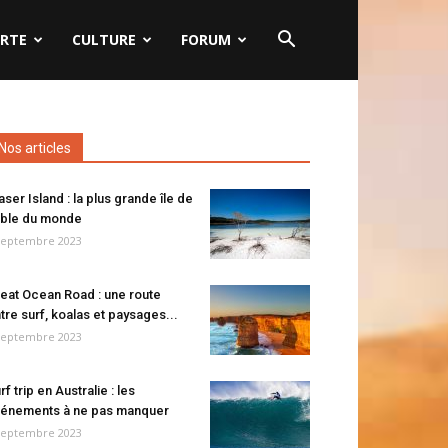
RTE
CULTURE
FORUM
Nos articles
aser Island : la plus grande île de
ble du monde
septembre 2023
eat Ocean Road : une route
tre surf, koalas et paysages...
septembre 2023
rf trip en Australie : les
énements à ne pas manquer
septembre 2023