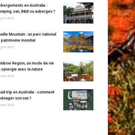
bergements en Australie :
mping, van, B&B ou auberges ?
 juin 2022
adle Mountain : un parc national
 patrimoine mondial
 juin 2022
inbow Region, un mode de vie
 synergie avec la nature
 mai 2022
ad trip en Australie : comment
énager son van ?
 mai 2022