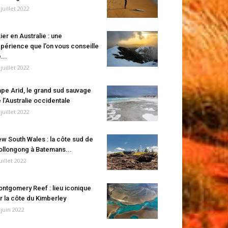
 juillet 2022
ier en Australie : une
périence que l’on vous conseille
...
 juillet 2022
pe Arid, le grand sud sauvage
 l’Australie occidentale
 juillet 2022
w South Wales : la côte sud de
llongong à Batemans...
juillet 2022
ntgomery Reef : lieu iconique
r la côte du Kimberley
 juin 2022