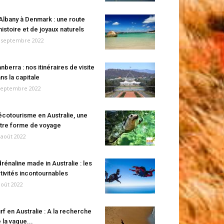
Albany à Denmark : une route
histoire et de joyaux naturels
 septembre 2022
nberra : nos itinéraires de visite
ns la capitale
septembre 2022
écotourisme en Australie, une
tre forme de voyage
 août 2022
rénaline made in Australie : les
tivités incontournables
août 2022
rf en Australie : A la recherche
 la vague...