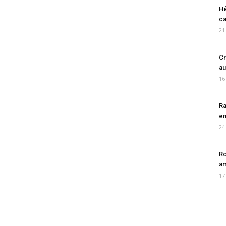
Hé
ca
21
Cr
au
16
Ra
en
24
Ro
am
17