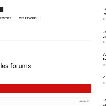
La
im
EMENTS
MES FAVORIS
12
Le
un
10
Vo
Te
 les forums
25
Vo
19
Le
#183420
Ce