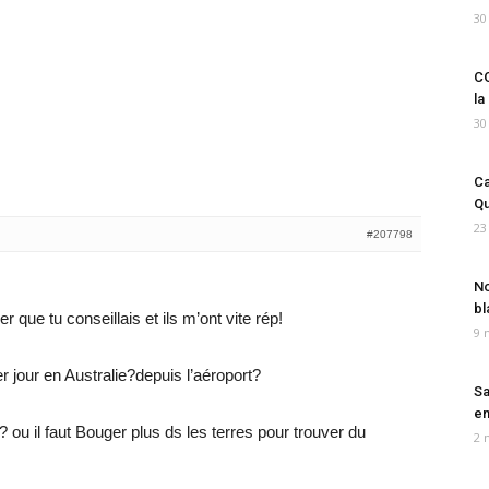
30
CO
la
30
Ca
Qu
23
#207798
No
bl
 que tu conseillais et ils m’ont vite rép!
9 
r jour en Australie?depuis l’aéroport?
Sa
em
? ou il faut Bouger plus ds les terres pour trouver du
2 