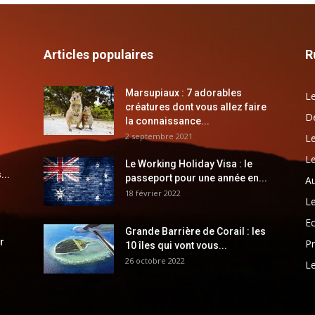
Articles populaires
R
Marsupiaux : 7 adorables
Le
créatures dont vous allez faire
Dé
la connaissance...
2 septembre 2021
Le
Le
Le Working Holiday Visa : le
...
passeport pour une année en...
Au
18 février 2022
Le
E
Grande Barrière de Corail : les
r
Pr
10 îles qui vont vous...
26 octobre 2022
Le