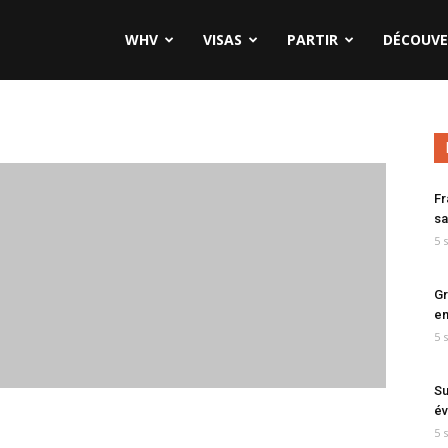
WHV
VISAS
PARTIR
DÉCOUVE
Fr
sa
5 
Gr
en
5 
Su
év
5 