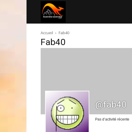
Australia-
Accueil
Fab40
australie.com
Fab40
@fab40
Pas d’activité récente