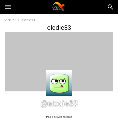
Australia-
Accueil
elodie33
elodie33
australie.com
@elodie33
Pas d’activité récente