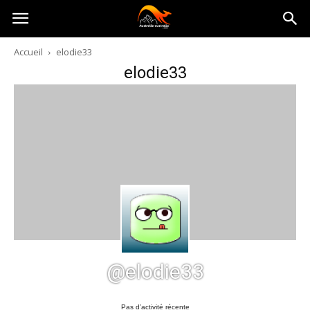
Australia-
Accueil
elodie33
elodie33
australie.com
@elodie33
Pas d’activité récente