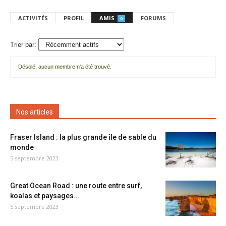
ACTIVITÉS
PROFIL
AMIS
FORUMS
0
Trier par:
Désolé, aucun membre n'a été trouvé.
Mes
amis
Nos articles
Fraser Island : la plus grande île de sable du
monde
5 septembre 2023
Great Ocean Road : une route entre surf,
koalas et paysages...
5 septembre 2023