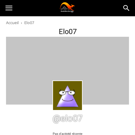
Australia-
Accueil
Elo07
Elo07
australie.com
@elo07
Pas d’activité récente