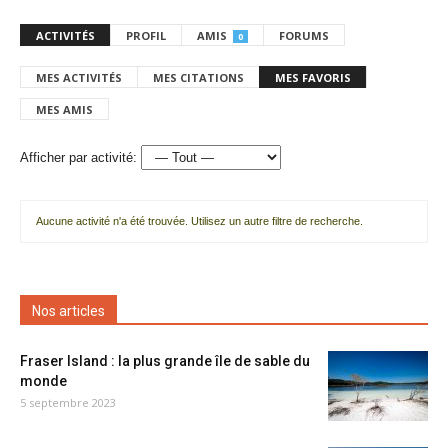
ACTIVITÉS
PROFIL
AMIS
FORUMS
0
MES ACTIVITÉS
MES CITATIONS
MES FAVORIS
MES AMIS
Afficher par activité:
Aucune activité n'a été trouvée. Utilisez un autre filtre de recherche.
Nos articles
Fraser Island : la plus grande île de sable du
monde
5 septembre 2023