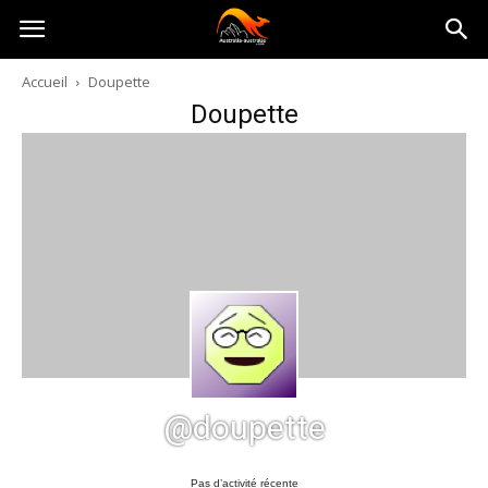
Australia-
Accueil
Doupette
Doupette
australie.com
@doupette
Pas d’activité récente