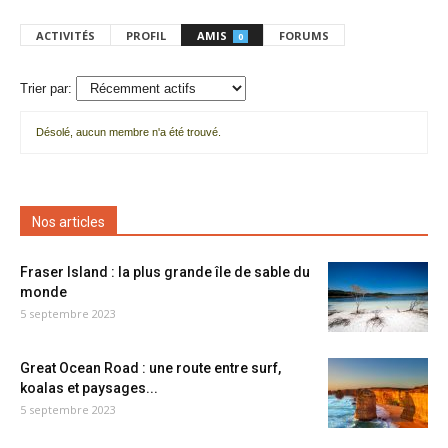
ACTIVITÉS
PROFIL
AMIS
FORUMS
0
Trier par:
Désolé, aucun membre n'a été trouvé.
Mes
amis
Nos articles
Fraser Island : la plus grande île de sable du
monde
5 septembre 2023
Great Ocean Road : une route entre surf,
koalas et paysages...
5 septembre 2023