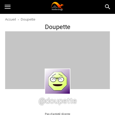
Australia-
Accueil
Doupette
Doupette
australie.com
@doupette
Pas d’activité récente