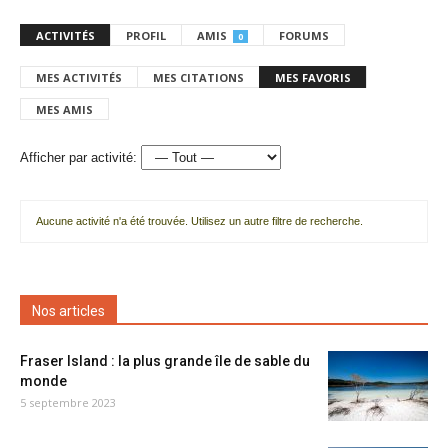
ACTIVITÉS
PROFIL
AMIS
FORUMS
0
MES ACTIVITÉS
MES CITATIONS
MES FAVORIS
MES AMIS
Afficher par activité:
Aucune activité n'a été trouvée. Utilisez un autre filtre de recherche.
Nos articles
Fraser Island : la plus grande île de sable du
monde
5 septembre 2023