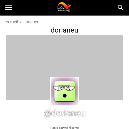
Australia-
Accueil
dorianeu
dorianeu
australie.com
@dorianeu
Pas d’activité récente