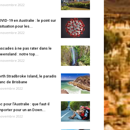
 novembre 2022
VID-19 en Australie : le point sur
 situation pour les...
 novembre 2022
scades à ne pas rater dans le
eensland : notre top...
 novembre 2022
rth Stradbroke Island, le paradis
anc de Brisbane
novembre 2022
c pour l’Australie : que faut-il
porter pour un an Down...
novembre 2022