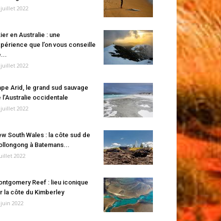
 juillet 2022
ier en Australie : une
périence que l’on vous conseille
...
 juillet 2022
pe Arid, le grand sud sauvage
 l’Australie occidentale
 juillet 2022
w South Wales : la côte sud de
llongong à Batemans...
juillet 2022
ntgomery Reef : lieu iconique
r la côte du Kimberley
 juin 2022