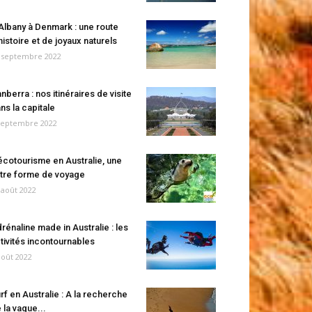
Albany à Denmark : une route
histoire et de joyaux naturels
 septembre 2022
nberra : nos itinéraires de visite
ns la capitale
septembre 2022
écotourisme en Australie, une
tre forme de voyage
 août 2022
rénaline made in Australie : les
tivités incontournables
août 2022
rf en Australie : A la recherche
 la vague...