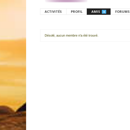
ACTIVITÉS
PROFIL
AMIS
FORUMS
0
Désolé, aucun membre n'a été trouvé.
Mes
amis