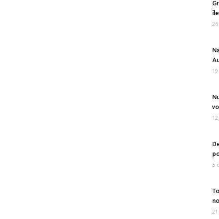
Gr
îl
26
Na
Au
19
Nu
vo
12
De
po
5 
To
no
21