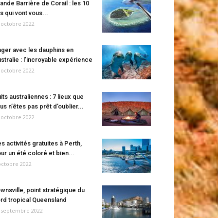
ande Barrière de Corail : les 10
es qui vont vous...
 octobre 2022
ger avec les dauphins en
stralie : l’incroyable expérience
 octobre 2022
its australiennes : 7 lieux que
us n’êtes pas prêt d’oublier...
 octobre 2022
s activités gratuites à Perth,
ur un été coloré et bien...
octobre 2022
wnsville, point stratégique du
rd tropical Queensland
 septembre 2022