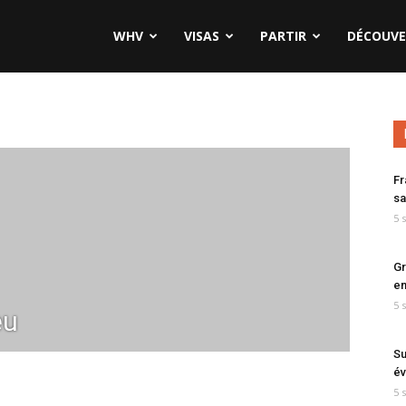
WHV
VISAS
PARTIR
DÉCOUVE
Fr
sa
5 
Gr
en
5 
eu
Su
év
5 