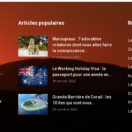
Articles populaires
R
Marsupiaux : 7 adorables
Le
créatures dont vous allez faire
Dé
la connaissance...
2 septembre 2021
Le
Le
Le Working Holiday Visa : le
...
passeport pour une année en...
Au
18 février 2022
Le
E
Grande Barrière de Corail : les
r
Pr
10 îles qui vont vous...
26 octobre 2022
Le