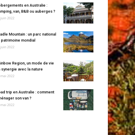
bergements en Australie :
mping, van, B&B ou auberges ?
 juin 2022
adle Mountain : un parc national
 patrimoine mondial
 juin 2022
inbow Region, un mode de vie
 synergie avec la nature
 mai 2022
ad trip en Australie : comment
énager son van ?
 mai 2022