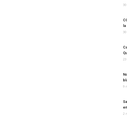
30
CO
la
30
Ca
Qu
23
No
bl
9 
Sa
em
2 