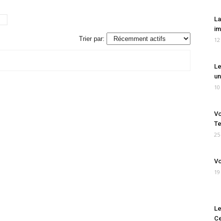
La
im
Trier par:
12
Le
un
10
Vo
Te
25
Vo
19
Le
Ce