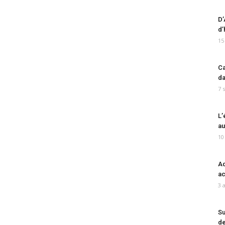
D’
d’
15
Ca
da
7 
L’
au
10
Ad
ac
3 
Su
de