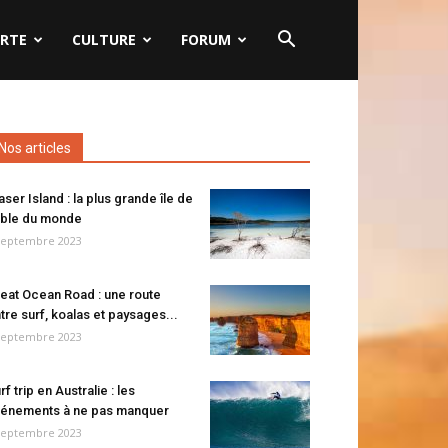
RTE
CULTURE
FORUM
Nos articles
aser Island : la plus grande île de
ble du monde
septembre 2023
eat Ocean Road : une route
tre surf, koalas et paysages...
septembre 2023
rf trip en Australie : les
énements à ne pas manquer
septembre 2023