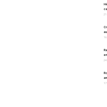
Hé
ca
21
Cr
au
16
Ra
en
24
Ro
am
17