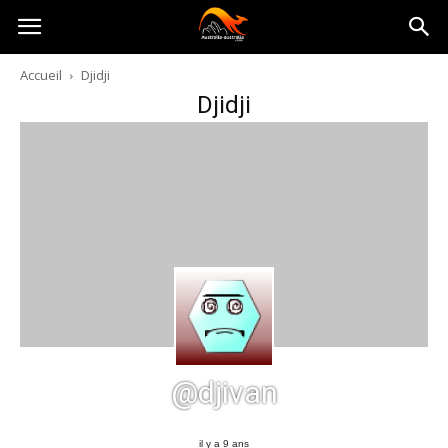
Australia-
Accueil
Djidji
Djidji
australie.com
@djivan
il y a 9 ans