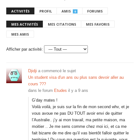
ACTIVITÉS
PROFIL
AMIS
FORUMS
0
MES ACTIVITÉS
MES CITATIONS
MES FAVORIS
MES AMIS
Afficher par activité:
Djidji
a commencé le sujet
Un student visa d'un ans ou plus sans devoir aller au
cours ???
dans le forum
Etudes
il y a 9 ans
G’day mates !
Voilà voilà, je suis sur la fin de mon second whv, et je
vous avoue ne pas DU TOUT avoir envi de quitter
l’Australie.. j’y ai mon travail, ma petite maison, ma
moitier .. Je me sens comme chez moi ici, et ca me
fait bizarre de me dire qu’il vas bientôt falloir quitter le
territoire ! Du coup ma question est la suivante, vous