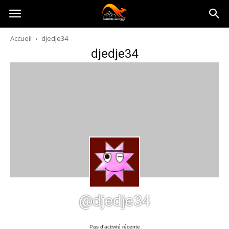
Australia-
Accueil
djedje34
djedje34
australie.com
@djedje34
Pas d’activité récente