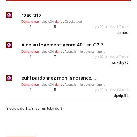
road trip
Démarré par :
djedje34
dans :
Covoiturage
il y a 20 années et 7 mois
4
5
djimbo
Aide au logement genre APL en OZ ?
Démarré par :
djedje34
dans :
Australie – le pays-continent
il y a 20 années et 7 mois
4
7
sokthy77
euh! pardonnez mon ignorance….
Démarré par :
djedje34
dans :
Australie – le pays-continent
il y a 20 années et 8 mois
4
5
djedje34
3 sujets de 1 à 3 (sur un total de 3)