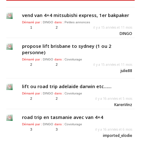
vend van 4×4 mitsubishi express, 1er bakpaker
Démarré par :
DINGO
dans :
Petites annonces
il y a 15 années et 11 mois
1
2
DINGO
propose lift brisbane to sydney (1 ou 2
personne)
Démarré par :
DINGO
dans :
Covoiturage
il y a 15 années et 11 mois
2
2
julie88
lift ou road trip adelaide darwin etc……
Démarré par :
DINGO
dans :
Covoiturage
il y a 16 années et 5 mois
2
2
KarenVinz
road trip en tasmanie avec van 4×4
Démarré par :
DINGO
dans :
Covoiturage
il y a 16 années et 6 mois
3
3
imported_elodie