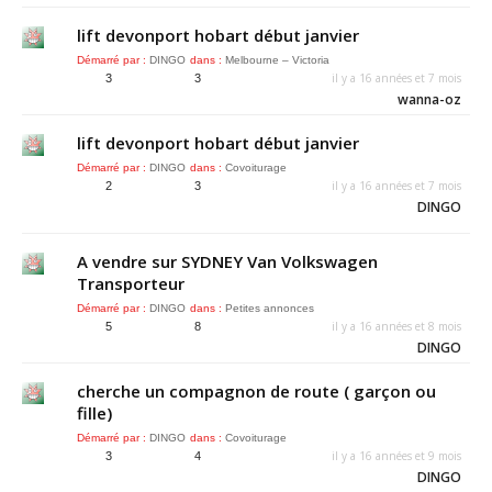
lift devonport hobart début janvier
Démarré par :
DINGO
dans :
Melbourne – Victoria
il y a 16 années et 7 mois
3
3
wanna-oz
lift devonport hobart début janvier
Démarré par :
DINGO
dans :
Covoiturage
il y a 16 années et 7 mois
2
3
DINGO
A vendre sur SYDNEY Van Volkswagen
Transporteur
Démarré par :
DINGO
dans :
Petites annonces
il y a 16 années et 8 mois
5
8
DINGO
cherche un compagnon de route ( garçon ou
fille)
Démarré par :
DINGO
dans :
Covoiturage
il y a 16 années et 9 mois
3
4
DINGO