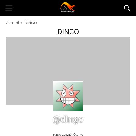
Australia-
Accueil
DINGO
DINGO
australie.com
@dingo
Pas d’activité récente