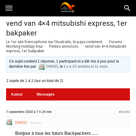
Australia-
vend van 4×4 mitsubishi express, 1er
bakpaker
australie.com
Le 1er site francophone sur l’Australie, le pays-continent
›
Forums
›
Working Holiday Visa
›
Petites annonces
›
vend van 4×4 mitsubishi
express, 1er bakpaker
Ce sujet contient 1 réponse, 1 participant et a été mis à jour pour la
dernière fois par
DINGO
, le
il y a 15 années et 11 mois
.
2 sujets de 1 à 2 (sur un total de 2)
Auteur
Messages
7 septembre 2010 à 7 h 24 min
#23783
DINGO
Membre
Bonjour à tous les futurs Backpackers…..